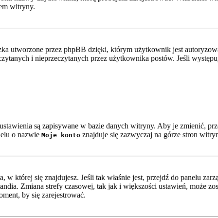
em witryny.
ka utworzone przez phpBB dzięki, którym użytkownik jest autoryzowan
zeczytanych i nieprzeczytanych przez użytkownika postów. Jeśli wystę
e ustawienia są zapisywane w bazie danych witryny. Aby je zmienić, p
nelu o nazwie
znajduje się zazwyczaj na górze stron witry
Moje konto
ta, w której się znajdujesz. Jeśli tak właśnie jest, przejdź do panelu z
ndia. Zmiana strefy czasowej, tak jak i większości ustawień, może z
oment, by się zarejestrować.