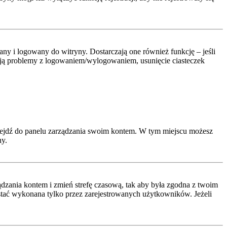
y i logowany do witryny. Dostarczają one również funkcję – jeśli
pują problemy z logowaniem/wylogowaniem, usunięcie ciasteczek
rzejdź do panelu zarządzania swoim kontem. W tym miejscu możesz
ny.
arządzania kontem i zmień strefę czasową, tak aby była zgodna z twoim
ostać wykonana tylko przez zarejestrowanych użytkowników. Jeżeli