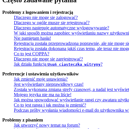
Często zadawane pytania
Problemy z logowaniem i rejestracją
Dlaczego nie mogę się zalogować?
Dlaczego w ogóle muszę się rejestrować?
Dlaczego następuje automatyczne wylogowywanie?
W jaki sposób można zapobiec wyświetlaniu nazwy użytkowni
Nie pamiętam hasła!
Rejestracja została przeprowadzona poprawnie, ale nie mogę s
Rejestracja została dokonana jakiś czas temu, ale teraz nie mo
Co to jest COPPA?
Dlaczego nie mogę się zarejestrować?
Jak działa funkcja
?
Usuń ciasteczka witryny
Preferencje i ustawienia użytkowników
Jak zmienić moje ustawienia?
Jest wyświetlany nieprawidłowy czas!
Została wykonana zmiana strefy czasowej, a nadal jest wyświe
Mojego języka nie ma na liście!
Jak można spowodować wyświetlanie rangi czy awatara użyt
Co to jest ranga i jak można ją zmienić?
Podczas próby wysłania wiadomości e-mail do użytkownika wi
Problemy z pisaniem
Jak utworzyć nowy temat na forum?