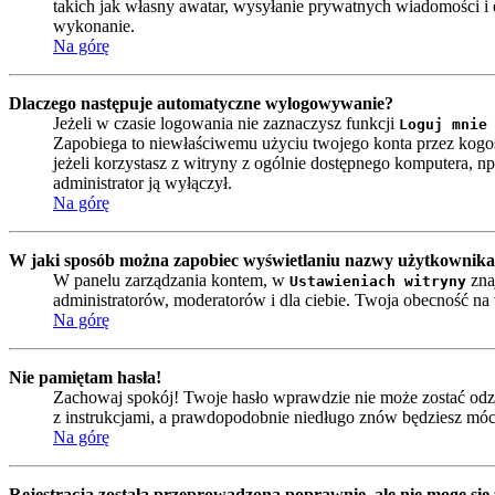
takich jak własny awatar, wysyłanie prywatnych wiadomości i e
wykonanie.
Na górę
Dlaczego następuje automatyczne wylogowywanie?
Jeżeli w czasie logowania nie zaznaczysz funkcji
Loguj mnie
Zapobiega to niewłaściwemu użyciu twojego konta przez kog
jeżeli korzystasz z witryny z ogólnie dostępnego komputera, np. 
administrator ją wyłączył.
Na górę
W jaki sposób można zapobiec wyświetlaniu nazwy użytkownika 
W panelu zarządzania kontem, w
zna
Ustawieniach witryny
administratorów, moderatorów i dla ciebie. Twoja obecność n
Na górę
Nie pamiętam hasła!
Zachowaj spokój! Twoje hasło wprawdzie nie może zostać odzy
z instrukcjami, a prawdopodobnie niedługo znów będziesz móc
Na górę
Rejestracja została przeprowadzona poprawnie, ale nie mogę się