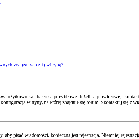
?
wnych związanych z tą witryną?
 użytkownika i hasło są prawidłowe. Jeżeli są prawidłowe, skontaktuj
onfiguracja witryny, na której znajduje się forum. Skontaktuj się z 
y, aby pisać wiadomości, konieczna jest rejestracja. Niemniej rejestra