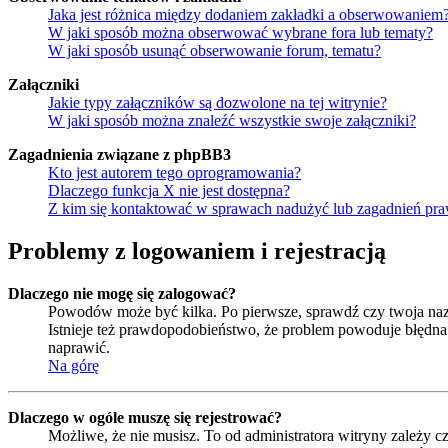
Jaka jest różnica między dodaniem zakładki a obserwowaniem
W jaki sposób można obserwować wybrane fora lub tematy?
W jaki sposób usunąć obserwowanie forum, tematu?
Załączniki
Jakie typy załączników są dozwolone na tej witrynie?
W jaki sposób można znaleźć wszystkie swoje załączniki?
Zagadnienia związane z phpBB3
Kto jest autorem tego oprogramowania?
Dlaczego funkcja X nie jest dostępna?
Z kim się kontaktować w sprawach nadużyć lub zagadnień pra
Problemy z logowaniem i rejestracją
Dlaczego nie mogę się zalogować?
Powodów może być kilka. Po pierwsze, sprawdź czy twoja nazwa
Istnieje też prawdopodobieństwo, że problem powoduje błędna k
naprawić.
Na górę
Dlaczego w ogóle muszę się rejestrować?
Możliwe, że nie musisz. To od administratora witryny zależy cz