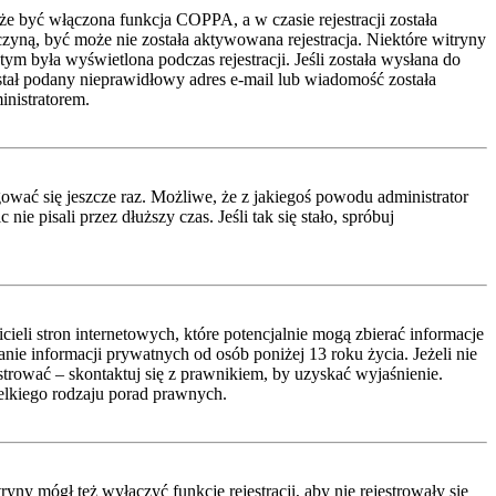
że być włączona funkcja COPPA, a w czasie rejestracji została
czyną, być może nie została aktywowana rejestracja. Niektóre witryny
ym była wyświetlona podczas rejestracji. Jeśli została wysłana do
ostał podany nieprawidłowy adres e-mail lub wiadomość została
inistratorem.
ować się jeszcze raz. Możliwe, że z jakiegoś powodu administrator
 pisali przez dłuższy czas. Jeśli tak się stało, spróbuj
li stron internetowych, które potencjalnie mogą zbierać informacje
ie informacji prywatnych od osób poniżej 13 roku życia. Jeżeli nie
estrować – skontaktuj się z prawnikiem, by uzyskać wyjaśnienie.
lkiego rodzaju porad prawnych.
ny mógł też wyłączyć funkcję rejestracji, aby nie rejestrowały się