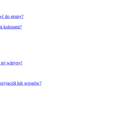
zyć do grupy?
i kolorami?
tej witryny!
rzyjaciół lub wrogów?