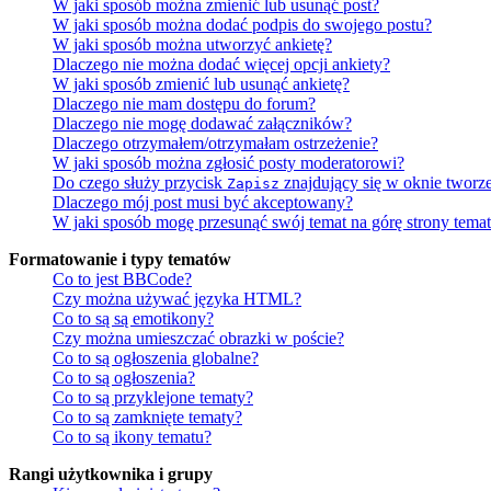
W jaki sposób można zmienić lub usunąć post?
W jaki sposób można dodać podpis do swojego postu?
W jaki sposób można utworzyć ankietę?
Dlaczego nie można dodać więcej opcji ankiety?
W jaki sposób zmienić lub usunąć ankietę?
Dlaczego nie mam dostępu do forum?
Dlaczego nie mogę dodawać załączników?
Dlaczego otrzymałem/otrzymałam ostrzeżenie?
W jaki sposób można zgłosić posty moderatorowi?
Do czego służy przycisk
znajdujący się w oknie tworz
Zapisz
Dlaczego mój post musi być akceptowany?
W jaki sposób mogę przesunąć swój temat na górę strony tema
Formatowanie i typy tematów
Co to jest BBCode?
Czy można używać języka HTML?
Co to są są emotikony?
Czy można umieszczać obrazki w poście?
Co to są ogłoszenia globalne?
Co to są ogłoszenia?
Co to są przyklejone tematy?
Co to są zamknięte tematy?
Co to są ikony tematu?
Rangi użytkownika i grupy