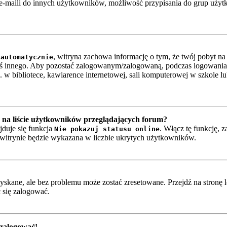
-maili do innych użytkowników, możliwość przypisania do grup użytkow
, witryna zachowa informację o tym, że twój pobyt na t
 automatycznie
oś innego. Aby pozostać zalogowanym/zalogowaną, podczas logowania
w bibliotece, kawiarence internetowej, sali komputerowej w szkole lub n
na liście użytkowników przeglądających forum?
jduje się funkcja
. Włącz tę funkcję, 
Nie pokazuj statusu online
a witrynie będzie wykazana w liczbie ukrytych użytkowników.
skane, ale bez problemu może zostać zresetowane. Przejdź na stronę l
 się zalogować.
 zalogować!