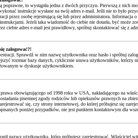
są poprawne, to wystąpiła jedna z dwóch przyczyn. Pierwszą z nich mo
ykonać instrukcje wysłane na twój adres e-mail. Jeśli nie to było przy
przez osobę rejestrującą się lub przez administratora. Informacja o t
instrukcjami. Jeżeli taka wiadomość do ciebie nie dotarła, być może z
z ciebie adres e-mail jest prawidłowy, spróbuj skontaktować się z adm
 się zalogować?!
jestracji. Sprawdź w nim nazwę użytkownika oraz hasło i spróbuj zalog
zyć rozmiar bazy danych, cyklicznie usuwa użytkowników, którzy nic nie
gażowanym w dyskusje użytkownikiem.
 prawa obowiązującego od 1998 roku w USA, nakładającego na właścicie
posiadania pisemnej zgody rodziców lub opiekunów prawnych na zbieran
ejestrować się, czy strony internetowej, do której próbujesz się zarej
isanych poniżej przypadków, nie jest punktem kontaktowym dla wsze
nił nazwy użytkownika, którą próbujesz zarejestrować. Właściciel witry