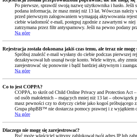
Po pierwsze, sprawdź swoją nazwę użytkownika i hasło. Jeśli 
podana informacja, że masz mniej niż 13 lat. Wówczas należy w
przed pierwszym zalogowaniem wymagają aktywowania rejestracji 
ciebie wiadomość e-mail, postępuj zgodnie z zawartymi w niej 
zatrzymana przez filtr antyspamowy. Jeśli na pewno podany prze
Na górę
Rejestracja została dokonana jakiś czas temu, ale teraz nie mogę
Spróbuj znaleźć e-mail wysłany do ciebie podczas pierwszej re
dezaktywował lub usunął twoje konto. Wiele witryn, aby zmniejs
zarejestrować się ponownie i bądź bardziej aktywnym i zaan
Na górę
Co to jest COPPA?
COPPA, to skrót od Child Online Privacy and Protection Act –
od osób małoletnich – mających mniej niż 13 lat – obowiązek 
masz pewności czy to dotyczy ciebie jako kogoś próbującego zar
Grupa phpBB™ nie dostarcza pomocy prawnej i z wyjątkiem op
Na górę
Dlaczego nie mogę się zarejestrować?
Być może właściciel witryny zablokował twój adres IP lub zabro