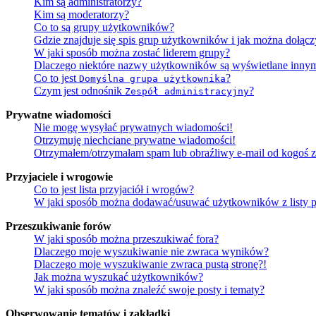
Kim są administratorzy?
Kim są moderatorzy?
Co to są grupy użytkowników?
Gdzie znajduje się spis grup użytkowników i jak można dołąc
W jaki sposób można zostać liderem grupy?
Dlaczego niektóre nazwy użytkowników są wyświetlane innym
Co to jest
?
Domyślna grupa użytkownika
Czym jest odnośnik
?
Zespół administracyjny
Prywatne wiadomości
Nie mogę wysyłać prywatnych wiadomości!
Otrzymuję niechciane prywatne wiadomości!
Otrzymałem/otrzymałam spam lub obraźliwy e-mail od kogoś z 
Przyjaciele i wrogowie
Co to jest lista przyjaciół i wrogów?
W jaki sposób można dodawać/usuwać użytkowników z listy p
Przeszukiwanie forów
W jaki sposób można przeszukiwać fora?
Dlaczego moje wyszukiwanie nie zwraca wyników?
Dlaczego moje wyszukiwanie zwraca pustą stronę?!
Jak można wyszukać użytkowników?
W jaki sposób można znaleźć swoje posty i tematy?
Obserwowanie tematów i zakładki