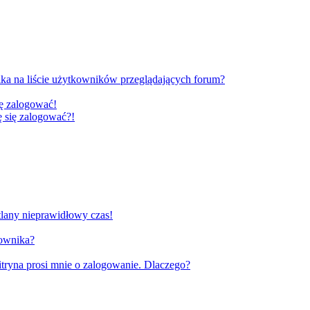
ka na liście użytkowników przeglądających forum?
ię zalogować!
gę się zalogować?!
tlany nieprawidłowy czas!
kownika?
tryna prosi mnie o zalogowanie. Dlaczego?