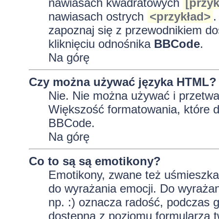
nawiasach kwadratowych
[przyk
nawiasach ostrych
<przykład>
.
zapoznaj się z przewodnikiem do
kliknięciu odnośnika
BBCode
.
Na górę
Czy można używać języka HTML?
Nie. Nie można używać i przetwa
Większość formatowania, które
BBCode.
Na górę
Co to są są emotikony?
Emotikony, zwane też uśmieszkam
do wyrażania emocji. Do wyrażan
np. :) oznacza radość, podczas gd
dostępna z poziomu formularza t