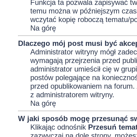
Funkcja ta pozwala zapisywać tw
temu można w późniejszym czasi
wczytać kopię roboczą tematu/po
Na górę
Dlaczego mój post musi być akc
Administrator witryny mógł zad
wymagają przejrzenia przed publi
administrator umieścił cię w grup
postów polegające na konieczno
przed opublikowaniem na forum. A
z administratorem witryny.
Na górę
W jaki sposób mogę przesunąć sw
Klikając odnośnik
Przesuń tema
zazwyczaj na dole strony, możes