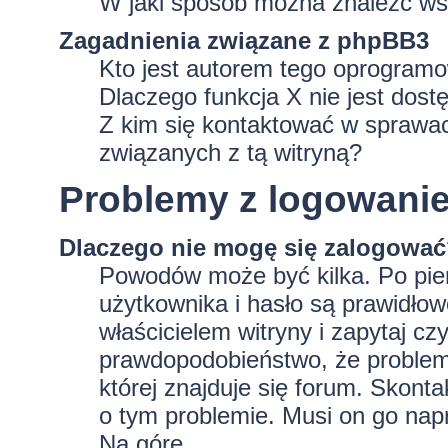
W jaki sposób można znaleźć wsz
Zagadnienia związane z phpBB3
Kto jest autorem tego oprogram
Dlaczego funkcja X nie jest dost
Z kim się kontaktować w sprawa
związanych z tą witryną?
Problemy z logowaniem
Dlaczego nie mogę się zalogowa
Powodów może być kilka. Po pie
użytkownika i hasło są prawidłowe
właścicielem witryny i zapytaj czy
prawdopodobieństwo, że problem 
której znajduje się forum. Skonta
o tym problemie. Musi on go nap
Na górę