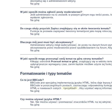
skontaktuj się z administratorem witryny.
Na górę
W jaki sposób można zgłosić posty moderatorowi?
Jeśli administrator na to zezwolił, w prawym górnym rogu treści postu,
wysłanie zgłoszenia.
Na górę
Do czego służy przycisk
Zapisz
znajdujący się w oknie tworzenia tematu?
Funkcja ta pozwala zapisywać tworzony temat/post jako kopię roboczą
Na górę
Dlaczego mój post musi być akceptowany?
Administrator witryny mógł zadecydować, że posty na danym forum wymag
akceptowania przez moderatorów przed opublikowaniem na forum. Aby uzy
Na górę
W jaki sposób mogę przesunąć swój temat na górę strony tematów?
Klikając odnośnik
Przesuń temat w górę
, znajdujący się w widoku tem
upłynął jeszcze wymagany czas, zanim będzie możliwe użycie tej funkc
Na górę
Formatowanie i typy tematów
Co to jest BBCode?
BBCode jest specjalną implementacją języka HTML, która daje lepszą
BBCode w poszczególnych postach, zaznaczając odpowiednią funkcję 
HTML-u nawiasach ostrych
<przykład>
. Aby uzyskać więcej informa
Na górę
Czy można używać języka HTML?
Nie. Nie można używać i przetwarzać znaczników HTML na tej witryni
Na górę