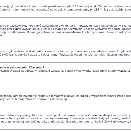
rsję językową albo nikt jeszcze nie przetłumaczył phpBB3 na twój język. Zapytaj administratora wi
informacji na ten temat można znaleźć na stronie internetowej grupy phpBB™. Na dole każdej stro
rmacje o użytkowniku, mogą być wyświetlane dwa obrazki. Pierwszy obrazek jest skojarzony z rang
ch przez użytkownika lub jaki jest jego status na tej witrynie. Jest on wyświetlany poniżej naz
 każdego użytkownika. Można go ustawić w panelu zarządzania kontem pod warunkiem, że administra
ne.
y użytkownik napisał lub jaki ma status na forum, np. moderatora czy administratora. Użytkowni
ć swój licznik postów i przez to swoją rangę. Większość witryn nie toleruje takich działań i moderat
mnie o zalogowanie. Dlaczego?
owników przez wbudowany formularz wysyłania e-maili i tylko wtedy, jeżeli administrator włączył
 znajdujący się na stronie forum lub tematów. Możliwe, że przed utworzeniem tematu trzeba będz
orzyć nowe tematy, Możesz dodawać załączniki itp.
suwać tylko swoje posty. Możesz zmienić post, naciskając przycisk
Zmień
znajdujący się przy dany
cja ile razy i kiedy ostatni raz post był zmieniany. Informacja ta wyświetli się tylko wtedy, jeśli 
 i moderatorzy mogą zostawić notatkę z informacją, dlaczego ten post zmieniali. Zwykli użytkowni