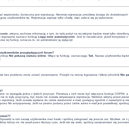
isać wiadomości, konieczna jest rejestracja. Niemniej rejestracja umożliwia dostęp do dodatkowych 
rup użytkowników itp. Rejestracja zajmuje tylko chwilę, więc zaleca się jej wykonanie.
cznie
, witryna zachowa informację o tym, że twój pobyt na tej witrynie będzie trwał tylko określ
 logowania zaznacz funkcję
Loguj mnie automatycznie
. Jest to niezalecane, jeżeli korzystasz
zisz tej funkcji, oznacza to, że administrator ją wyłączył.
 użytkowników przeglądających forum?
funkcja
Nie pokazuj statusu online
. Włącz tę funkcję, zaznaczając
Tak
. Nazwa użytkownika będzie
.
le bez problemu może zostać zresetowane. Przejdź na stronę logowania i kliknij odnośnik
Nie p
ć!
ne, to wystąpiła jedna z dwóch przyczyn. Pierwszą z nich może być włączona funkcja COPPA, a w c
 nie to było przyczyną, być może nie została aktywowana rejestracja. Niektóre witryny przed pie
 rejestracji. Jeśli została wysłana do ciebie wiadomość e-mail, postępuj zgodnie z zawartymi w nie
zez filtr antyspamowy. Jeśli na pewno podany przez ciebie adres e-mail jest prawidłowy, spróbuj
ogować?!
i. Sprawdź w nim nazwę użytkownika oraz hasło i spróbuj zalogować się jeszcze raz. Możliwe, że z
ków, którzy nic nie pisali przez dłuższy czas. Jeśli tak się stało, spróbuj zarejestrować się po