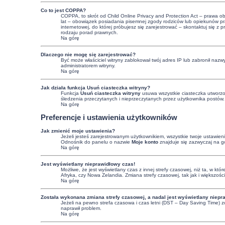
Co to jest COPPA?
COPPA, to skrót od Child Online Privacy and Protection Act – prawa o
lat – obowiązek posiadania pisemnej zgody rodziców lub opiekunów praw
internetowej, do której próbujesz się zarejestrować – skontaktuj się
rodzaju porad prawnych.
Na górę
Dlaczego nie mogę się zarejestrować?
Być może właściciel witryny zablokował twój adres IP lub zabronił nazwy
administratorem witryny.
Na górę
Jak działa funkcja
Usuń ciasteczka witryny
?
Funkcja
Usuń ciasteczka witryny
usuwa wszystkie ciasteczka utworzon
śledzenia przeczytanych i nieprzeczytanych przez użytkownika postów
Na górę
Preferencje i ustawienia użytkowników
Jak zmienić moje ustawienia?
Jeżeli jesteś zarejestrowanym użytkownikiem, wszystkie twoje ustawie
Odnośnik do panelu o nazwie
Moje konto
znajduje się zazwyczaj na gó
Na górę
Jest wyświetlany nieprawidłowy czas!
Możliwe, że jest wyświetlany czas z innej strefy czasowej, niż ta, w kt
Afryka, czy Nowa Zelandia. Zmiana strefy czasowej, tak jak i większoś
Na górę
Została wykonana zmiana strefy czasowej, a nadal jest wyświetlany niepr
Jeżeli na pewno strefa czasowa i czas letni (DST – Day Saving Time) z
naprawił problem.
Na górę