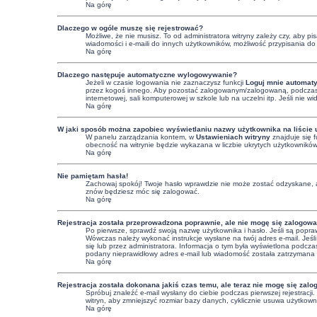
Na górę
Dlaczego w ogóle muszę się rejestrować?
Możliwe, że nie musisz. To od administratora witryny zależy czy, aby p
wiadomości i e-maili do innych użytkowników, możliwość przypisania do g
Na górę
Dlaczego następuje automatyczne wylogowywanie?
Jeżeli w czasie logowania nie zaznaczysz funkcji
Loguj mnie automaty
przez kogoś innego. Aby pozostać zalogowanym/zalogowaną, podczas
internetowej, sali komputerowej w szkole lub na uczelni itp. Jeśli nie wid
Na górę
W jaki sposób można zapobiec wyświetlaniu nazwy użytkownika na liście
W panelu zarządzania kontem, w
Ustawieniach witryny
znajduje się 
obecność na witrynie będzie wykazana w liczbie ukrytych użytkowników
Na górę
Nie pamiętam hasła!
Zachowaj spokój! Twoje hasło wprawdzie nie może zostać odzyskane, a
znów będziesz móc się zalogować.
Na górę
Rejestracja została przeprowadzona poprawnie, ale nie mogę się zalogowa
Po pierwsze, sprawdź swoją nazwę użytkownika i hasło. Jeśli są popraw
Wówczas należy wykonać instrukcje wysłane na twój adres e-mail. Jeśli
się lub przez administratora. Informacja o tym była wyświetlona podczas
podany nieprawidłowy adres e-mail lub wiadomość została zatrzymana pr
Na górę
Rejestracja została dokonana jakiś czas temu, ale teraz nie mogę się zal
Spróbuj znaleźć e-mail wysłany do ciebie podczas pierwszej rejestracj
witryn, aby zmniejszyć rozmiar bazy danych, cyklicznie usuwa użytkowni
Na górę