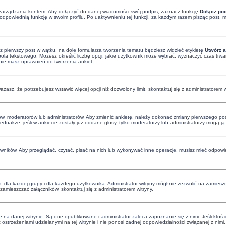
zarządzania kontem. Aby dołączyć do danej wiadomości swój podpis, zaznacz funkcję
Dołącz po
dpowiednią funkcję w swoim profilu. Po uaktywnieniu tej funkcji, za każdym razem pisząc post
z pierwszy post w wątku, na dole formularza tworzenia tematu będziesz widzieć etykietę
Utwórz a
a tekstowego. Możesz określić liczbę opcji, jakie użytkownik może wybrać, wyznaczyć czas trwan
 nie masz uprawnień do tworzenia ankiet.
uważasz, że potrzebujesz wstawić więcej opcji niż dozwolony limit, skontaktuj się z administratorem w
ów, moderatorów lub administratorów. Aby zmienić ankietę, należy dokonać zmiany pierwszego post
Jednakże, jeśli w ankiecie zostały już oddane głosy, tylko moderatorzy lub administratorzy mogą j
owników. Aby przeglądać, czytać, pisać na nich lub wykonywać inne operacje, musisz mieć odpowie
dla każdej grupy i dla każdego użytkownika. Administrator witryny mógł nie zezwolić na zamieszc
amieszczać załączników, skontaktuj się z administratorem witryny.
na danej witrynie. Są one opublikowane i administrator zaleca zapoznanie się z nimi. Jeśli ktoś 
trzeżeniami udzielanymi na tej witrynie i nie ponosi żadnej odpowiedzialności związanej z nimi. 