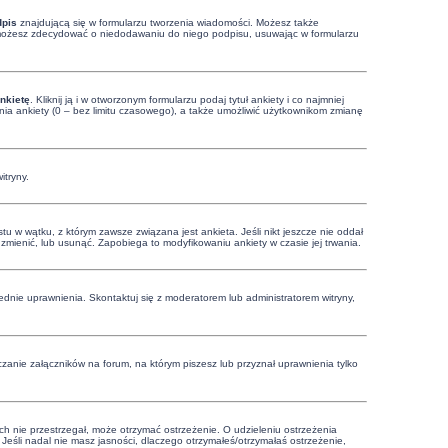
dpis
znajdującą się w formularzu tworzenia wiadomości. Możesz także
, możesz zdecydować o niedodawaniu do niego podpisu, usuwając w formularzu
nkietę
. Kliknij ją i w otworzonym formularzu podaj tytuł ankiety i co najmniej
ia ankiety (0 – bez limitu czasowego), a także umożliwić użytkownikom zmianę
itryny.
u w wątku, z którym zawsze związana jest ankieta. Jeśli nikt jeszcze nie oddał
ą zmienić, lub usunąć. Zapobiega to modyfikowaniu ankiety w czasie jej trwania.
dnie uprawnienia. Skontaktuj się z moderatorem lub administratorem witryny,
zanie załączników na forum, na którym piszesz lub przyznał uprawnienia tylko
ich nie przestrzegał, może otrzymać ostrzeżenie. O udzieleniu ostrzeżenia
Jeśli nadal nie masz jasności, dlaczego otrzymałeś/otrzymałaś ostrzeżenie,