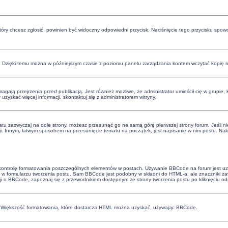
 który chcesz zgłosić, powinien być widoczny odpowiedni przycisk. Naciśnięcie tego przycisku spow
. Dzięki temu można w późniejszym czasie z poziomu panelu zarządzania kontem wczytać kopię ro
ają przejrzenia przed publikacją. Jest również możliwe, że administrator umieścił cię w grupie,
skać więcej informacji, skontaktuj się z administratorem witryny.
atu zazwyczaj na dole strony, możesz przesunąć go na samą górę pierwszej strony forum. Jeśli nie
ji. Innym, łatwym sposobem na przesunięcie tematu na początek, jest napisanie w nim postu. Nale
 kontrolę formatowania poszczególnych elementów w postach. Używanie BBCode na forum jest uza
w formularzu tworzenia postu. Sam BBCode jest podobny w składni do HTML-a, ale znaczniki 
cji o BBCode, zapoznaj się z przewodnikiem dostępnym ze strony tworzenia postu po kliknięciu o
e. Większość formatowania, które dostarcza HTML można uzyskać, używając BBCode.