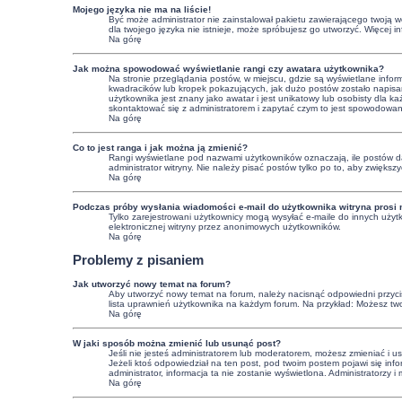
Mojego języka nie ma na liście!
Być może administrator nie zainstalował pakietu zawierającego twoją we
dla twojego języka nie istnieje, może spróbujesz go utworzyć. Więcej 
Na górę
Jak można spowodować wyświetlanie rangi czy awatara użytkownika?
Na stronie przeglądania postów, w miejscu, gdzie są wyświetlane info
kwadracików lub kropek pokazujących, jak dużo postów zostało napisany
użytkownika jest znany jako awatar i jest unikatowy lub osobisty dla
skontaktować się z administratorem i zapytać czym to jest spowodowa
Na górę
Co to jest ranga i jak można ją zmienić?
Rangi wyświetlane pod nazwami użytkowników oznaczają, ile postów dan
administrator witryny. Nie należy pisać postów tylko po to, aby zwiększy
Na górę
Podczas próby wysłania wiadomości e-mail do użytkownika witryna prosi 
Tylko zarejestrowani użytkownicy mogą wysyłać e-maile do innych użytk
elektronicznej witryny przez anonimowych użytkowników.
Na górę
Problemy z pisaniem
Jak utworzyć nowy temat na forum?
Aby utworzyć nowy temat na forum, należy nacisnąć odpowiedni przycisk
lista uprawnień użytkownika na każdym forum. Na przykład: Możesz tw
Na górę
W jaki sposób można zmienić lub usunąć post?
Jeśli nie jesteś administratorem lub moderatorem, możesz zmieniać i u
Jeżeli ktoś odpowiedział na ten post, pod twoim postem pojawi się informa
administrator, informacja ta nie zostanie wyświetlona. Administratorzy
Na górę