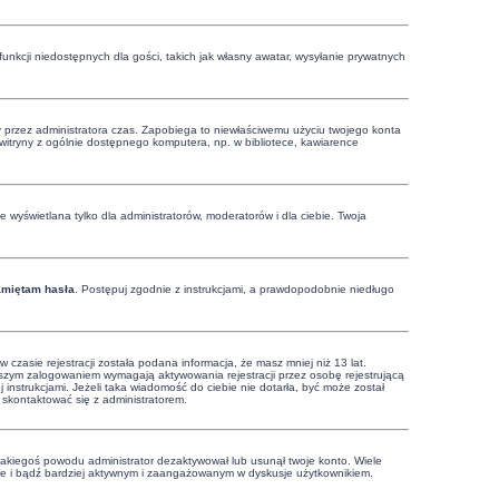
funkcji niedostępnych dla gości, takich jak własny awatar, wysyłanie prywatnych
ony przez administratora czas. Zapobiega to niewłaściwemu użyciu twojego konta
 z witryny z ogólnie dostępnego komputera, np. w bibliotece, kawiarence
 wyświetlana tylko dla administratorów, moderatorów i dla ciebie. Twoja
amiętam hasła
. Postępuj zgodnie z instrukcjami, a prawdopodobnie niedługo
zasie rejestracji została podana informacja, że masz mniej niż 13 lat.
rwszym zalogowaniem wymagają aktywowania rejestracji przez osobę rejestrującą
j instrukcjami. Jeżeli taka wiadomość do ciebie nie dotarła, być może został
 skontaktować się z administratorem.
 jakiegoś powodu administrator dezaktywował lub usunął twoje konto. Wiele
nownie i bądź bardziej aktywnym i zaangażowanym w dyskusje użytkownikiem.