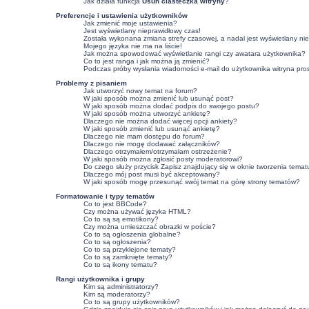
Jak działa funkcja
Usuń ciasteczka witryny
?
Preferencje i ustawienia użytkowników
Jak zmienić moje ustawienia?
Jest wyświetlany nieprawidłowy czas!
Została wykonana zmiana strefy czasowej, a nadal jest wyświetlany ni
Mojego języka nie ma na liście!
Jak można spowodować wyświetlanie rangi czy awatara użytkownika?
Co to jest ranga i jak można ją zmienić?
Podczas próby wysłania wiadomości e-mail do użytkownika witryna pro
Problemy z pisaniem
Jak utworzyć nowy temat na forum?
W jaki sposób można zmienić lub usunąć post?
W jaki sposób można dodać podpis do swojego postu?
W jaki sposób można utworzyć ankietę?
Dlaczego nie można dodać więcej opcji ankiety?
W jaki sposób zmienić lub usunąć ankietę?
Dlaczego nie mam dostępu do forum?
Dlaczego nie mogę dodawać załączników?
Dlaczego otrzymałem/otrzymałam ostrzeżenie?
W jaki sposób można zgłosić posty moderatorowi?
Do czego służy przycisk
Zapisz
znajdujący się w oknie tworzenia temat
Dlaczego mój post musi być akceptowany?
W jaki sposób mogę przesunąć swój temat na górę strony tematów?
Formatowanie i typy tematów
Co to jest BBCode?
Czy można używać języka HTML?
Co to są są emotikony?
Czy można umieszczać obrazki w poście?
Co to są ogłoszenia globalne?
Co to są ogłoszenia?
Co to są przyklejone tematy?
Co to są zamknięte tematy?
Co to są ikony tematu?
Rangi użytkownika i grupy
Kim są administratorzy?
Kim są moderatorzy?
Co to są grupy użytkowników?