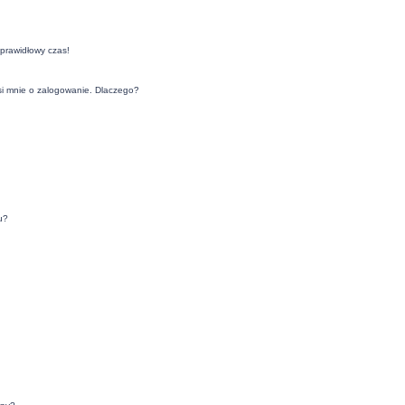
eprawidłowy czas!
si mnie o zalogowanie. Dlaczego?
u?