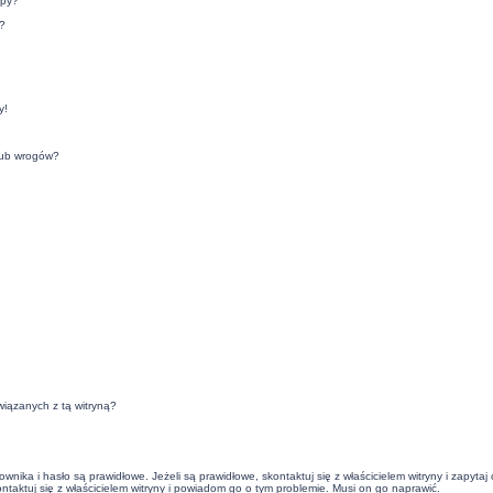
upy?
?
y!
lub wrogów?
iązanych z tą witryną?
ika i hasło są prawidłowe. Jeżeli są prawidłowe, skontaktuj się z właścicielem witryny i zapyta
ontaktuj się z właścicielem witryny i powiadom go o tym problemie. Musi on go naprawić.