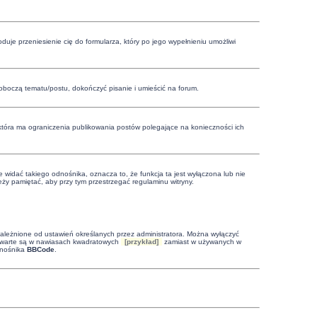
oduje przeniesienie cię do formularza, który po jego wypełnieniu umożliwi
boczą tematu/postu, dokończyć pisanie i umieścić na forum.
 która ma ograniczenia publikowania postów polegające na konieczności ich
 widać takiego odnośnika, oznacza to, że funkcja ta jest wyłączona lub nie
ży pamiętać, aby przy tym przestrzegać regulaminu witryny.
leżnione od ustawień określanych przez administratora. Można wyłączyć
zawarte są w nawiasach kwadratowych
[przykład]
zamiast w używanych w
dnośnika
BBCode
.