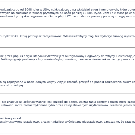
bowiązującego od 1998 roku w USA, nakładającego na właścicieli stron internetowych, które poten
nych na zbieranie informacji prywatnych od osób poniżej 13 roku życia. Jeżeli nie masz pewnośc
 z prawnikiem, by uzyskać wyjaśnienie. Grupa phpBB™ nie dostarcza pomocy prawnej i z wyjątkiem
 użytkownika, którą próbujesz zarejestrować. Właściciel witryny mógł też wyłączyć funkcję rejestra
e przez phpBB dzięki, którym użytkownik jest autoryzowany i logowany do witryny. Dostarczają one
. Jeśli występują problemy z logowaniem/wylogowaniem, usunięcie ciasteczek może być pomocne
nia są zapisywane w bazie danych witryny. Aby je zmienić, przejdź do panelu zarządzania swoim 
rze stron witryny.
órej się znajdujesz. Jeśli tak właśnie jest, przejdź do panelu zarządzania kontem i zmień strefę 
ci ustawień, może zostać wykonana tylko przez zarejestrowanych użytkowników. Jeżeli nie jesteś 
awidłowy czas!
ostały ustawione prawidłowo, a czas nadal jest wyświetlany nieprawidłowo, oznacza to, że czas na