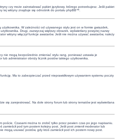
tryny czy może zainstalować pakiet językowy, którego potrzebujesz. Jeśli pakiet
ny tej witryny znajduje się odnośnik do portalu phpBB™.
ą użytkownika. W zależności od używanego stylu jest on w formie gwiazdek,
wy użytkownika. Drugi, zazwyczaj większy obrazek, wyświetlany powyżej nazwy
tor witryny włączył funkcje awatarów. Jeśli nie można używać awatarów, należy
cy nie mogą bezpośrednio zmieniać stylu rang, ponieważ ustawia je
or lub administrator obniży licznik postów takiego użytkownika.
 tę funkcję. Ma to zabezpieczać przed nieprawidłowym używaniem systemu poczty
ie się zarejestrować. Na dole strony forum lub strony tematów jest wyświetlana
m poście. Czasami można to zrobić tylko przez pewien czas po jego napisaniu.
ktoś zamieścił pod tym postem kolejny post. Jeśli post zmienił moderator lub
cy nie mogą usuwać postów, gdy ktoś zamieścił pod ich postem nowy post.