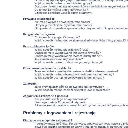
Gdzie znajduje się spis grup użytkowników i jak można dołączyć do gr
W jaki sposób można zostać liderem grupy?
Dlaczego niektóre nazwy użytkowników są wyświetlane innymi kolorami
Co to jest
Domyślna grupa użytkownika
?
Czym jest odnośnik
Zespół administracyjny
?
Prywatne wiadomości
Nie mogę wysyłać prywatnych wiadomości!
Otrzymuję niechciane prywatne wiadomości!
Otrzymałem/otrzymałam spam lub obraźliwy e-mail od kogoś z tej witryn
Przyjaciele i wrogowie
Co to jest lista przyjaciół i wrogów?
W jaki sposób można dodawać/usuwać użytkowników z listy przyjaciół 
Przeszukiwanie forów
W jaki sposób można przeszukiwać fora?
Dlaczego moje wyszukiwanie nie zwraca wyników?
Dlaczego moje wyszukiwanie zwraca pustą stronę?!
Jak można wyszukać użytkowników?
W jaki sposób można znaleźć swoje posty i tematy?
Obserwowanie tematów i zakładki
Jaka jest różnica między dodaniem zakładki a obserwowaniem?
W jaki sposób można obserwować wybrane fora lub tematy?
W jaki sposób usunąć obserwowanie forum, tematu?
Załączniki
Jakie typy załączników są dozwolone na tej witrynie?
W jaki sposób można znaleźć wszystkie swoje załączniki?
Zagadnienia związane z phpBB3
Kto jest autorem tego oprogramowania?
Dlaczego funkcja X nie jest dostępna?
Z kim się kontaktować w sprawach nadużyć lub zagadnień prawnych zw
Problemy z logowaniem i rejestracją
Dlaczego nie mogę się zalogować?
Powodów może być kilka. Po pierwsze, sprawdź czy twoja nazwa użytkown
powoduje błędna konfiguracja witryny, na której znajduje się forum. Sk