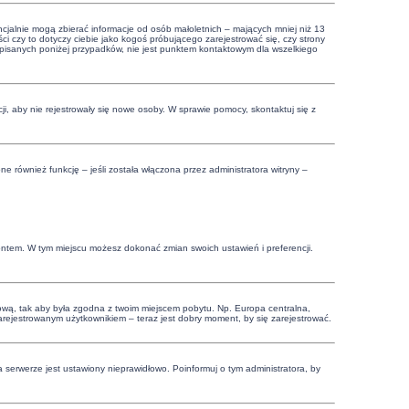
cjalnie mogą zbierać informacje od osób małoletnich – mających mniej niż 13
i czy to dotyczy ciebie jako kogoś próbującego zarejestrować się, czy strony
 opisanych poniżej przypadków, nie jest punktem kontaktowym dla wszelkiego
cji, aby nie rejestrowały się nowe osoby. W sprawie pomocy, skontaktuj się z
 również funkcję – jeśli została włączona przez administratora witryny –
.
kontem. W tym miejscu możesz dokonać zmian swoich ustawień i preferencji.
czasową, tak aby była zgodna z twoim miejscem pobytu. Np. Europa centralna,
zarejestrowanym użytkownikiem – teraz jest dobry moment, by się zarejestrować.
 serwerze jest ustawiony nieprawidłowo. Poinformuj o tym administratora, by