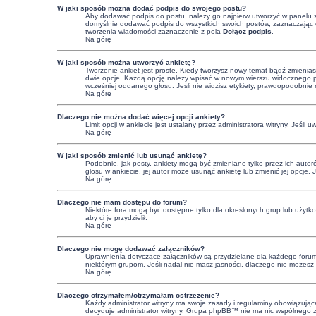
W jaki sposób można dodać podpis do swojego postu?
Aby dodawać podpis do postu, należy go najpierw utworzyć w panelu 
domyślnie dodawać podpis do wszystkich swoich postów, zaznaczając o
tworzenia wiadomości zaznaczenie z pola
Dołącz podpis
.
Na górę
W jaki sposób można utworzyć ankietę?
Tworzenie ankiet jest proste. Kiedy tworzysz nowy temat bądź zmienias
dwie opcje. Każdą opcję należy wpisać w nowym wierszu widocznego pol
wcześniej oddanego głosu. Jeśli nie widzisz etykiety, prawdopodobnie
Na górę
Dlaczego nie można dodać więcej opcji ankiety?
Limit opcji w ankiecie jest ustalany przez administratora witryny. Jeśli 
Na górę
W jaki sposób zmienić lub usunąć ankietę?
Podobnie, jak posty, ankiety mogą być zmieniane tylko przez ich autor
głosu w ankiecie, jej autor może usunąć ankietę lub zmienić jej opcje. 
Na górę
Dlaczego nie mam dostępu do forum?
Niektóre fora mogą być dostępne tylko dla określonych grup lub użytk
aby ci je przydzielił.
Na górę
Dlaczego nie mogę dodawać załączników?
Uprawnienia dotyczące załączników są przydzielane dla każdego forum, 
niektórym grupom. Jeśli nadal nie masz jasności, dlaczego nie możesz z
Na górę
Dlaczego otrzymałem/otrzymałam ostrzeżenie?
Każdy administrator witryny ma swoje zasady i regulaminy obowiązujące 
decyduje administrator witryny. Grupa phpBB™ nie ma nic wspólnego z os