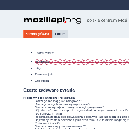
Strona główna
Forum
Indeks witryny
Regulamin
FAQ
Zarejestruj się
Zaloguj się
Często zadawane pytania
Problemy z logowaniem i rejestracją
Dlaczego nie mogę się zalogować?
Dlaczego w ogóle muszę się rejestrować?
Dlaczego następuje automatyczne wylogowywanie?
W jaki sposób można zapobiec wyświetlaniu nazwy użytkownika na liśc
Nie pamiętam hasła!
Rejestracja została przeprowadzona poprawnie, ale nie mogę się zalo
Rejestracja została dokonana jakiś czas temu, ale teraz nie mogę się 
Co to jest COPPA?
Dlaczego nie mogę się zarejestrować?