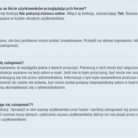
a na liście użytkowników przeglądających forum?
się funkcja
Nie pokazuj statusu online
. Włącz tę funkcję, zaznaczając
Tak
. Nazwa 
azana w liczbie ukrytych użytkowników.
ne, ale bez problemu może zostać zresetowane. Przejdź na stronę logowania i kl
 zalogować.
ię zalogować!
poprawne, to wystąpiła jedna z dwóch przyczyn. Pierwszą z nich może być włączona
trukcje wysłane na twój adres e-mail. Jeśli nie to było przyczyną, być może nie zo
rującą się lub przez administratora. Informacja o tym była wyświetlona podczas re
adomość do ciebie nie dotarła, być może został podany nieprawidłowy adres e-mail 
buj skontaktować się z administratorem.
ogę się zalogować?!
tracji. Sprawdź w nim nazwę użytkownika oraz hasło i spróbuj zalogować się jeszc
rozmiar bazy danych, cyklicznie usuwa użytkowników, którzy nic nie pisali przez dłu
 użytkownikiem.