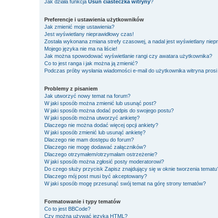
Jak działa funkcja
Usuń ciasteczka witryny
?
Preferencje i ustawienia użytkowników
Jak zmienić moje ustawienia?
Jest wyświetlany nieprawidłowy czas!
Została wykonana zmiana strefy czasowej, a nadal jest wyświetlany niep
Mojego języka nie ma na liście!
Jak można spowodować wyświetlanie rangi czy awatara użytkownika?
Co to jest ranga i jak można ją zmienić?
Podczas próby wysłania wiadomości e-mail do użytkownika witryna prosi
Problemy z pisaniem
Jak utworzyć nowy temat na forum?
W jaki sposób można zmienić lub usunąć post?
W jaki sposób można dodać podpis do swojego postu?
W jaki sposób można utworzyć ankietę?
Dlaczego nie można dodać więcej opcji ankiety?
W jaki sposób zmienić lub usunąć ankietę?
Dlaczego nie mam dostępu do forum?
Dlaczego nie mogę dodawać załączników?
Dlaczego otrzymałem/otrzymałam ostrzeżenie?
W jaki sposób można zgłosić posty moderatorowi?
Do czego służy przycisk
Zapisz
znajdujący się w oknie tworzenia tematu
Dlaczego mój post musi być akceptowany?
W jaki sposób mogę przesunąć swój temat na górę strony tematów?
Formatowanie i typy tematów
Co to jest BBCode?
Czy można używać języka HTML?