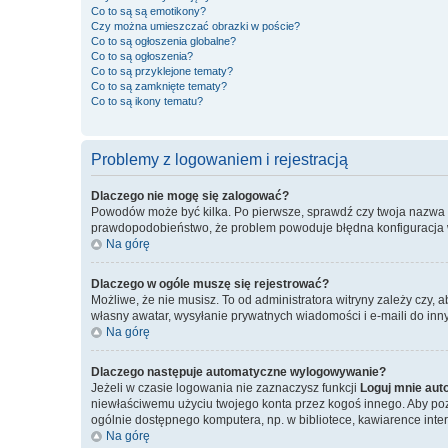
Co to są są emotikony?
Czy można umieszczać obrazki w poście?
Co to są ogłoszenia globalne?
Co to są ogłoszenia?
Co to są przyklejone tematy?
Co to są zamknięte tematy?
Co to są ikony tematu?
Problemy z logowaniem i rejestracją
Dlaczego nie mogę się zalogować?
Powodów może być kilka. Po pierwsze, sprawdź czy twoja nazwa użyt
prawdopodobieństwo, że problem powoduje błędna konfiguracja witr
Na górę
Dlaczego w ogóle muszę się rejestrować?
Możliwe, że nie musisz. To od administratora witryny zależy czy, 
własny awatar, wysyłanie prywatnych wiadomości i e-maili do inny
Na górę
Dlaczego następuje automatyczne wylogowywanie?
Jeżeli w czasie logowania nie zaznaczysz funkcji
Loguj mnie aut
niewłaściwemu użyciu twojego konta przez kogoś innego. Aby p
ogólnie dostępnego komputera, np. w bibliotece, kawiarence internet
Na górę