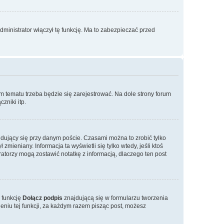
ministrator włączył tę funkcję. Ma to zabezpieczać przed
m tematu trzeba będzie się zarejestrować. Na dole strony forum
zniki itp.
dujący się przy danym poście. Czasami można to zrobić tylko
zmieniany. Informacja ta wyświetli się tylko wtedy, jeśli ktoś
eratorzy mogą zostawić notatkę z informacją, dlaczego ten post
 funkcję
Dołącz podpis
znajdującą się w formularzu tworzenia
niu tej funkcji, za każdym razem pisząc post, możesz