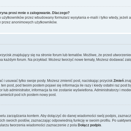
ryna prosi mnie o zalogowanie. Dlaczego?
użytkowników przez wbudowany formularz wysyłania e-maili i tylko wtedy, jeżeli ad
ny przez anonimowych użytkowników.
zycisk znajdujący się na stronie forum lub tematów. Możliwe, że przed utworzenie
 na każdym forum. Na przykład: Możesz tworzyć nowe tematy, Możesz dodawać załąc
ć i usuwać tylko swoje posty. Możesz zmienić post, naciskając przycisk
Zmień
znaj
n post, pod twoim postem pojawi się informacja ile razy i kiedy ostatni raz post był 
or lub administrator, informacja ta nie zostanie wyświetlona. Administratorzy i mod
zamieścił pod ich postem nowy post.
nelu zarządzania kontem. Aby dołączyć do danej wiadomości swój podpis, zaznacz
h swoich postów, zaznaczając odpowiednią funkcję w swoim profilu. Po uaktywnie
larzu tworzenia wiadomości zaznaczenie z pola
Dołącz podpis
.