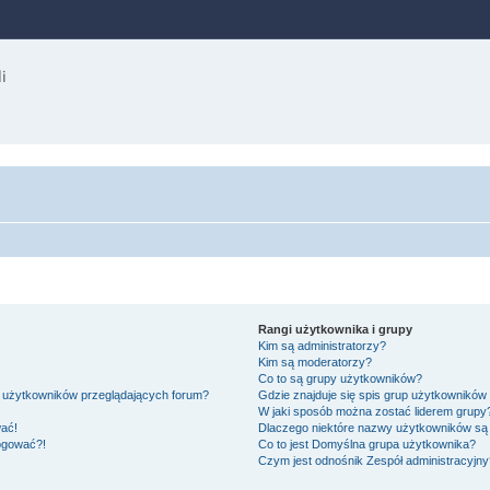
Rangi użytkownika i grupy
Kim są administratorzy?
Kim są moderatorzy?
Co to są grupy użytkowników?
e użytkowników przeglądających forum?
Gdzie znajduje się spis grup użytkowników
W jaki sposób można zostać liderem grupy
wać!
Dlaczego niektóre nazwy użytkowników są 
logować?!
Co to jest
Domyślna grupa użytkownika
?
Czym jest odnośnik
Zespół administracyjny