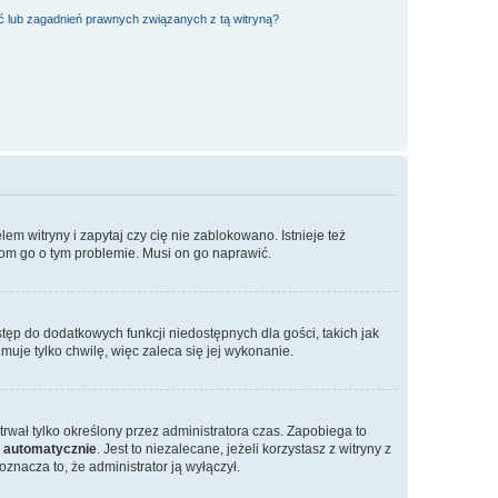
 lub zagadnień prawnych związanych z tą witryną?
m witryny i zapytaj czy cię nie zablokowano. Istnieje też
dom go o tym problemie. Musi on go naprawić.
stęp do dodatkowych funkcji niedostępnych dla gości, takich jak
uje tylko chwilę, więc zaleca się jej wykonanie.
 trwał tylko określony przez administratora czas. Zapobiega to
 automatycznie
. Jest to niezalecane, jeżeli korzystasz z witryny z
oznacza to, że administrator ją wyłączył.