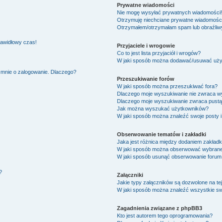
Prywatne wiadomości
Nie mogę wysyłać prywatnych wiadomości!
Otrzymuję niechciane prywatne wiadomości
Otrzymałem/otrzymałam spam lub obraźliwy 
rawidłowy czas!
Przyjaciele i wrogowie
Co to jest lista przyjaciół i wrogów?
W jaki sposób można dodawać/usuwać użytk
 mnie o zalogowanie. Dlaczego?
Przeszukiwanie forów
W jaki sposób można przeszukiwać fora?
Dlaczego moje wyszukiwanie nie zwraca w
Dlaczego moje wyszukiwanie zwraca pustą
Jak można wyszukać użytkowników?
W jaki sposób można znaleźć swoje posty i
Obserwowanie tematów i zakładki
Jaka jest różnica między dodaniem zakład
W jaki sposób można obserwować wybrane 
W jaki sposób usunąć obserwowanie forum
?
Załączniki
Jakie typy załączników są dozwolone na tej
W jaki sposób można znaleźć wszystkie sw
Zagadnienia związane z phpBB3
Kto jest autorem tego oprogramowania?