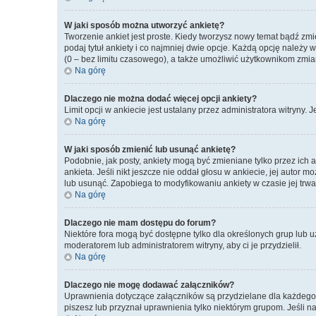
W jaki sposób można utworzyć ankietę?
Tworzenie ankiet jest proste. Kiedy tworzysz nowy temat bądź zmi
podaj tytuł ankiety i co najmniej dwie opcje. Każdą opcję należ
(0 – bez limitu czasowego), a także umożliwić użytkownikom zmia
Na górę
Dlaczego nie można dodać więcej opcji ankiety?
Limit opcji w ankiecie jest ustalany przez administratora witryny. 
Na górę
W jaki sposób zmienić lub usunąć ankietę?
Podobnie, jak posty, ankiety mogą być zmieniane tylko przez ich
ankieta. Jeśli nikt jeszcze nie oddał głosu w ankiecie, jej autor 
lub usunąć. Zapobiega to modyfikowaniu ankiety w czasie jej trwa
Na górę
Dlaczego nie mam dostępu do forum?
Niektóre fora mogą być dostępne tylko dla określonych grup lub 
moderatorem lub administratorem witryny, aby ci je przydzielił.
Na górę
Dlaczego nie mogę dodawać załączników?
Uprawnienia dotyczące załączników są przydzielane dla każdego f
piszesz lub przyznał uprawnienia tylko niektórym grupom. Jeśli n