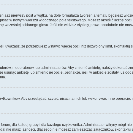
eniasz pierwszy post w wątku, na dole formularza tworzenia tematu będziesz widzi
y wpisać w nowym wierszu widocznego pola tekstowego. Możesz określić liczbę opcji
nę wcześniej oddanego głosu. Jeśli nie widzisz etykiety, prawdopodobnie nie mas
Jeśli uważasz, że potrzebujesz wstawić więcej opcji niż dozwolony limit, skontaktuj s
 autorów, moderatorów lub administratorów. Aby zmienić ankietę, należy dokonać z
może usunąć ankietę lub zmienić jej opcje. Jednakże, jeśli w ankiecie zostały już od
nia.
użytkowników. Aby przeglądać, czytać, pisać na nich lub wykonywać inne operacje,
orum, dla każdej grupy i dla każdego użytkownika. Administrator witryny mógł nie
adal nie masz jasności, dlaczego nie możesz zamieszczać załączników, skontaktuj s