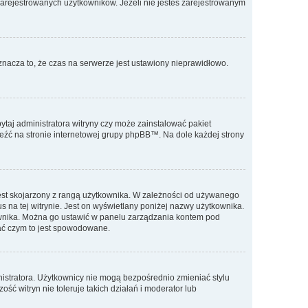
 zarejestrowanych użytkowników. Jeżeli nie jesteś zarejestrowanym
znacza to, że czas na serwerze jest ustawiony nieprawidłowo.
ytaj administratora witryny czy może zainstalować pakiet
aleźć na stronie internetowej grupy phpBB™. Na dole każdej strony
jest skojarzony z rangą użytkownika. W zależności od używanego
s na tej witrynie. Jest on wyświetlany poniżej nazwy użytkownika.
kownika. Można go ustawić w panelu zarządzania kontem pod
tać czym to jest spowodowane.
istratora. Użytkownicy nie mogą bezpośrednio zmieniać stylu
ość witryn nie toleruje takich działań i moderator lub