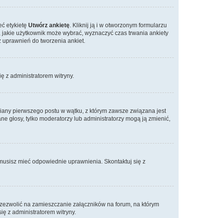
eć etykietę
Utwórz ankietę
. Kliknij ją i w otworzonym formularzu
, jakie użytkownik może wybrać, wyznaczyć czas trwania ankiety
z uprawnień do tworzenia ankiet.
ię z administratorem witryny.
miany pierwszego postu w wątku, z którym zawsze związana jest
dane głosy, tylko moderatorzy lub administratorzy mogą ją zmienić,
 musisz mieć odpowiednie uprawnienia. Skontaktuj się z
 zezwolić na zamieszczanie załączników na forum, na którym
ię z administratorem witryny.