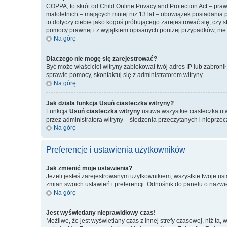
COPPA, to skrót od Child Online Privacy and Protection Act – pr
małoletnich – mających mniej niż 13 lat – obowiązek posiadania 
to dotyczy ciebie jako kogoś próbującego zarejestrować się, czy 
pomocy prawnej i z wyjątkiem opisanych poniżej przypadków, nie
Na górę
Dlaczego nie mogę się zarejestrować?
Być może właściciel witryny zablokował twój adres IP lub zabronił
sprawie pomocy, skontaktuj się z administratorem witryny.
Na górę
Jak działa funkcja
Usuń ciasteczka witryny
?
Funkcja
Usuń ciasteczka witryny
usuwa wszystkie ciasteczka utw
przez administratora witryny – śledzenia przeczytanych i niepr
Na górę
Preferencje i ustawienia użytkowników
Jak zmienić moje ustawienia?
Jeżeli jesteś zarejestrowanym użytkownikiem, wszystkie twoje u
zmian swoich ustawień i preferencji. Odnośnik do panelu o nazw
Na górę
Jest wyświetlany nieprawidłowy czas!
Możliwe, że jest wyświetlany czas z innej strefy czasowej, niż ta,