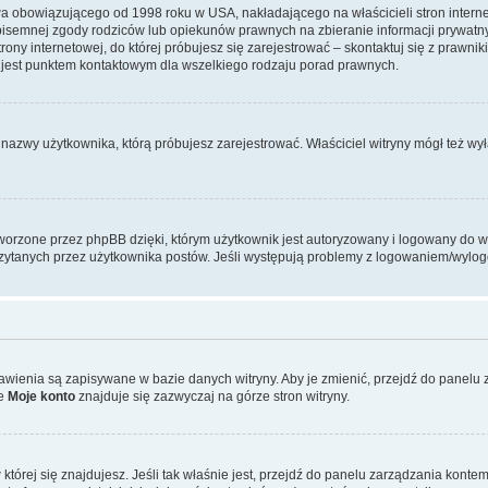
awa obowiązującego od 1998 roku w USA, nakładającego na właścicieli stron intern
pisemnej zgody rodziców lub opiekunów prawnych na zbieranie informacji prywatny
strony internetowej, do której próbujesz się zarejestrować – skontaktuj się z praw
 jest punktem kontaktowym dla wszelkiego rodzaju porad prawnych.
 nazwy użytkownika, którą próbujesz zarejestrować. Właściciel witryny mógł też wyłą
orzone przez phpBB dzięki, którym użytkownik jest autoryzowany i logowany do wit
zeczytanych przez użytkownika postów. Jeśli występują problemy z logowaniem/wyl
stawienia są zapisywane w bazie danych witryny. Aby je zmienić, przejdź do pane
ie
Moje konto
znajduje się zazwyczaj na górze stron witryny.
 w której się znajdujesz. Jeśli tak właśnie jest, przejdź do panelu zarządzania kon