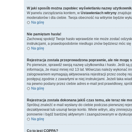
W jaki sposób można zapobiec wyświetlaniu nazwy użytkownik
W panelu zarządzania kontem, w
Ustawieniach witryny
znajduje 
moderatorów i dla ciebie. Twoja obecność na witrynie będzie wyk
Na górę
Nie pamiętam hasła!
Zachowaj spokój! Twoje hasło wprawdzie nie może zostać odzyska
instrukcjami, a prawdopodobnie niedługo znów będziesz móc się
Na górę
Rejestracja została przeprowadzona poprawnie, ale nie mogę s
Po pierwsze, sprawdź swoją nazwę użytkownika i hasło. Jeśli są 
informacja, że masz mniej niż 13 lat. Wówczas należy wykonać ins
zalogowaniem wymagają aktywowania rejestracji przez osobę rejest
postępuj zgodnie z zawartymi w niej instrukcjami. Jeżeli taka wi
na pewno podany przez ciebie adres e-mail jest prawidłowy, spró
Na górę
Rejestracja została dokonana jakiś czas temu, ale teraz nie m
Spróbuj znaleźć e-mail wysłany do ciebie podczas pierwszej rejes
dezaktywował lub usunął twoje konto. Wiele witryn, aby zmniejszyć 
ponownie i bądź bardziej aktywnym i zaangażowanym w dyskusje
Na górę
Co to jest COPPA?