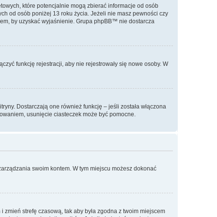
etowych, które potencjalnie mogą zbierać informacje od osób
ch od osób poniżej 13 roku życia. Jeżeli nie masz pewności czy
nikiem, by uzyskać wyjaśnienie. Grupa phpBB™ nie dostarcza
czyć funkcję rejestracji, aby nie rejestrowały się nowe osoby. W
ryny. Dostarczają one również funkcję – jeśli została włączona
ogowaniem, usunięcie ciasteczek może być pomocne.
lu zarządzania swoim kontem. W tym miejscu możesz dokonać
tem i zmień strefę czasową, tak aby była zgodna z twoim miejscem