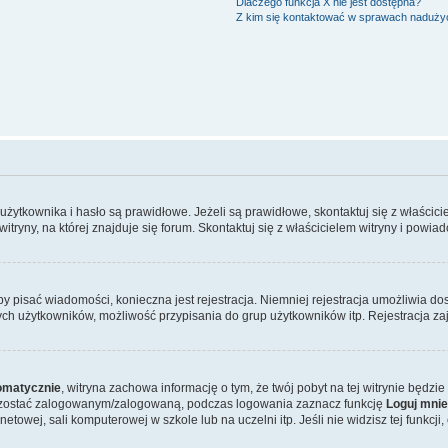
Dlaczego funkcja X nie jest dostępna?
Z kim się kontaktować w sprawach nadużyć
kownika i hasło są prawidłowe. Jeżeli są prawidłowe, skontaktuj się z właściciele
yny, na której znajduje się forum. Skontaktuj się z właścicielem witryny i powia
aby pisać wiadomości, konieczna jest rejestracja. Niemniej rejestracja umożliwia do
ch użytkowników, możliwość przypisania do grup użytkowników itp. Rejestracja zajm
omatycznie
, witryna zachowa informację o tym, że twój pobyt na tej witrynie będzie
ozostać zalogowanym/zalogowaną, podczas logowania zaznacz funkcję
Loguj mnie
owej, sali komputerowej w szkole lub na uczelni itp. Jeśli nie widzisz tej funkcji, 