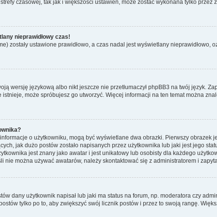
strefy czasowej, tak jak i większości ustawień, może zostać wykonana tylko przez
tlany nieprawidłowy czas!
me) zostały ustawione prawidłowo, a czas nadal jest wyświetlany nieprawidłowo, o
oją wersję językową albo nikt jeszcze nie przetłumaczył phpBB3 na twój język. Zap
ie istnieje, może spróbujesz go utworzyć. Więcej informacji na ten temat można zn
ownika?
e informacje o użytkowniku, mogą być wyświetlane dwa obrazki. Pierwszy obrazek 
ych, jak dużo postów zostało napisanych przez użytkownika lub jaki jest jego statu
ytkownika jest znany jako awatar i jest unikatowy lub osobisty dla każdego użyt
eśli nie można używać awatarów, należy skontaktować się z administratorem i zapy
w dany użytkownik napisał lub jaki ma status na forum, np. moderatora czy admin
postów tylko po to, aby zwiększyć swój licznik postów i przez to swoją rangę. Większ