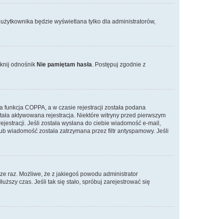
użytkownika będzie wyświetlana tylko dla administratorów,
iknij odnośnik
Nie pamiętam hasła
. Postępuj zgodnie z
 funkcja COPPA, a w czasie rejestracji została podana
stała aktywowana rejestracja. Niektóre witryny przed pierwszym
jestracji. Jeśli została wysłana do ciebie wiadomość e-mail,
lub wiadomość została zatrzymana przez filtr antyspamowy. Jeśli
ze raz. Możliwe, że z jakiegoś powodu administrator
ższy czas. Jeśli tak się stało, spróbuj zarejestrować się