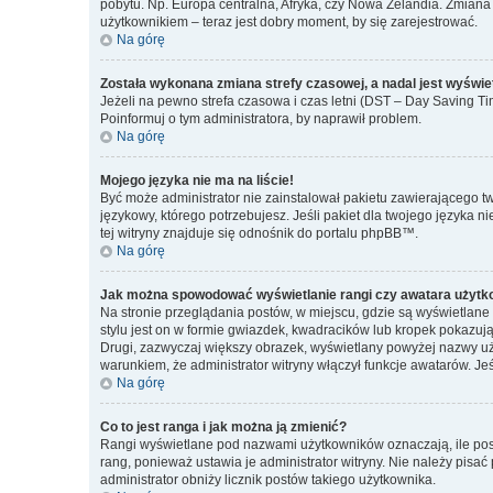
pobytu. Np. Europa centralna, Afryka, czy Nowa Zelandia. Zmiana 
użytkownikiem – teraz jest dobry moment, by się zarejestrować.
Na górę
Została wykonana zmiana strefy czasowej, a nadal jest wyświe
Jeżeli na pewno strefa czasowa i czas letni (DST – Day Saving Ti
Poinformuj o tym administratora, by naprawił problem.
Na górę
Mojego języka nie ma na liście!
Być może administrator nie zainstalował pakietu zawierającego tw
językowy, którego potrzebujesz. Jeśli pakiet dla twojego języka n
tej witryny znajduje się odnośnik do portalu phpBB™.
Na górę
Jak można spowodować wyświetlanie rangi czy awatara użytk
Na stronie przeglądania postów, w miejscu, gdzie są wyświetlan
stylu jest on w formie gwiazdek, kwadracików lub kropek pokazując
Drugi, zazwyczaj większy obrazek, wyświetlany powyżej nazwy uż
warunkiem, że administrator witryny włączył funkcje awatarów. J
Na górę
Co to jest ranga i jak można ją zmienić?
Rangi wyświetlane pod nazwami użytkowników oznaczają, ile postó
rang, ponieważ ustawia je administrator witryny. Nie należy pisać 
administrator obniży licznik postów takiego użytkownika.