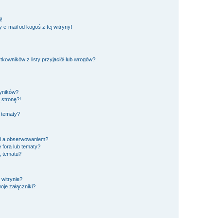
!
e-mail od kogoś z tej witryny!
owników z listy przyjaciół lub wrogów?
yników?
 stronę?!
 tematy?
ki a obserwowaniem?
fora lub tematy?
, tematu?
 witrynie?
oje załączniki?