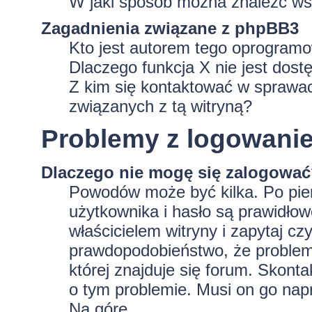
W jaki sposób można znaleźć wsz
Zagadnienia związane z phpBB3
Kto jest autorem tego oprogram
Dlaczego funkcja X nie jest dost
Z kim się kontaktować w sprawa
związanych z tą witryną?
Problemy z logowaniem
Dlaczego nie mogę się zalogowa
Powodów może być kilka. Po pie
użytkownika i hasło są prawidłowe
właścicielem witryny i zapytaj czy
prawdopodobieństwo, że problem 
której znajduje się forum. Skonta
o tym problemie. Musi on go nap
Na górę