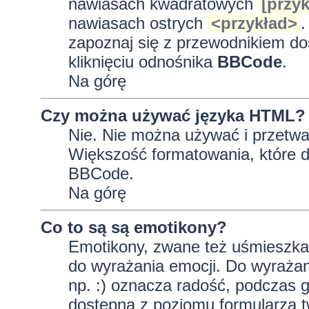
nawiasach kwadratowych
[przyk
nawiasach ostrych
<przykład>
.
zapoznaj się z przewodnikiem do
kliknięciu odnośnika
BBCode
.
Na górę
Czy można używać języka HTML?
Nie. Nie można używać i przetwa
Większość formatowania, które
BBCode.
Na górę
Co to są są emotikony?
Emotikony, zwane też uśmieszkam
do wyrażania emocji. Do wyrażan
np. :) oznacza radość, podczas gd
dostępna z poziomu formularza t