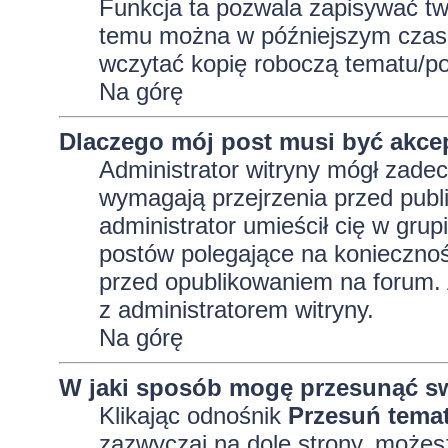
Funkcja ta pozwala zapisywać tw
temu można w późniejszym czasi
wczytać kopię roboczą tematu/po
Na górę
Dlaczego mój post musi być akc
Administrator witryny mógł zad
wymagają przejrzenia przed publi
administrator umieścił cię w grup
postów polegające na konieczno
przed opublikowaniem na forum. A
z administratorem witryny.
Na górę
W jaki sposób mogę przesunąć sw
Klikając odnośnik
Przesuń tema
zazwyczaj na dole strony, możes