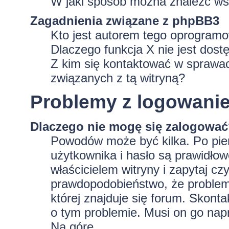
W jaki sposób można znaleźć wsz
Zagadnienia związane z phpBB3
Kto jest autorem tego oprogram
Dlaczego funkcja X nie jest dost
Z kim się kontaktować w sprawa
związanych z tą witryną?
Problemy z logowaniem
Dlaczego nie mogę się zalogowa
Powodów może być kilka. Po pie
użytkownika i hasło są prawidłowe
właścicielem witryny i zapytaj czy
prawdopodobieństwo, że problem 
której znajduje się forum. Skonta
o tym problemie. Musi on go nap
Na górę