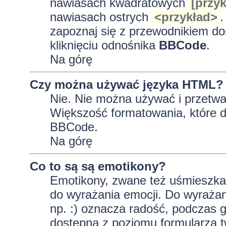
nawiasach kwadratowych
[przyk
nawiasach ostrych
<przykład>
.
zapoznaj się z przewodnikiem do
kliknięciu odnośnika
BBCode
.
Na górę
Czy można używać języka HTML?
Nie. Nie można używać i przetwa
Większość formatowania, które
BBCode.
Na górę
Co to są są emotikony?
Emotikony, zwane też uśmieszkam
do wyrażania emocji. Do wyrażan
np. :) oznacza radość, podczas gd
dostępna z poziomu formularza t