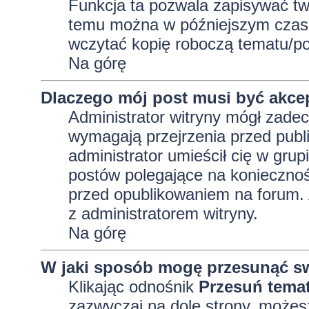
Funkcja ta pozwala zapisywać tw
temu można w późniejszym czasi
wczytać kopię roboczą tematu/po
Na górę
Dlaczego mój post musi być akc
Administrator witryny mógł zad
wymagają przejrzenia przed publi
administrator umieścił cię w grup
postów polegające na konieczno
przed opublikowaniem na forum. A
z administratorem witryny.
Na górę
W jaki sposób mogę przesunąć sw
Klikając odnośnik
Przesuń tema
zazwyczaj na dole strony, możes