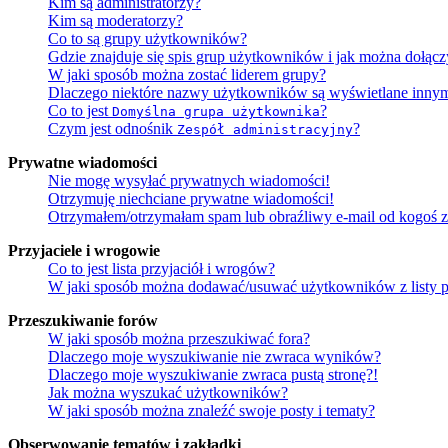
Kim są administratorzy?
Kim są moderatorzy?
Co to są grupy użytkowników?
Gdzie znajduje się spis grup użytkowników i jak można dołąc
W jaki sposób można zostać liderem grupy?
Dlaczego niektóre nazwy użytkowników są wyświetlane innym
Co to jest
?
Domyślna grupa użytkownika
Czym jest odnośnik
?
Zespół administracyjny
Prywatne wiadomości
Nie mogę wysyłać prywatnych wiadomości!
Otrzymuję niechciane prywatne wiadomości!
Otrzymałem/otrzymałam spam lub obraźliwy e-mail od kogoś z 
Przyjaciele i wrogowie
Co to jest lista przyjaciół i wrogów?
W jaki sposób można dodawać/usuwać użytkowników z listy p
Przeszukiwanie forów
W jaki sposób można przeszukiwać fora?
Dlaczego moje wyszukiwanie nie zwraca wyników?
Dlaczego moje wyszukiwanie zwraca pustą stronę?!
Jak można wyszukać użytkowników?
W jaki sposób można znaleźć swoje posty i tematy?
Obserwowanie tematów i zakładki