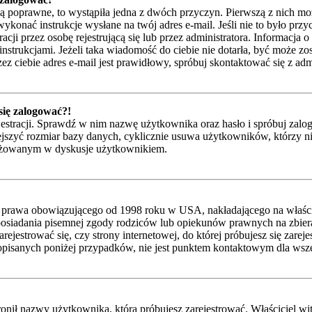
są poprawne, to wystąpiła jedna z dwóch przyczyn. Pierwszą z nich mo
ykonać instrukcje wysłane na twój adres e-mail. Jeśli nie to było przy
przez osobę rejestrującą się lub przez administratora. Informacja o t
instrukcjami. Jeżeli taka wiadomość do ciebie nie dotarła, być może z
z ciebie adres e-mail jest prawidłowy, spróbuj skontaktować się z adm
 się zalogować?!
jestracji. Sprawdź w nim nazwę użytkownika oraz hasło i spróbuj zalog
zyć rozmiar bazy danych, cyklicznie usuwa użytkowników, którzy nic nie
gażowanym w dyskusje użytkownikiem.
 prawa obowiązującego od 1998 roku w USA, nakładającego na właścicie
posiadania pisemnej zgody rodziców lub opiekunów prawnych na zbieran
ejestrować się, czy strony internetowej, do której próbujesz się zarej
isanych poniżej przypadków, nie jest punktem kontaktowym dla wsze
nił nazwy użytkownika, którą próbujesz zarejestrować. Właściciel witry