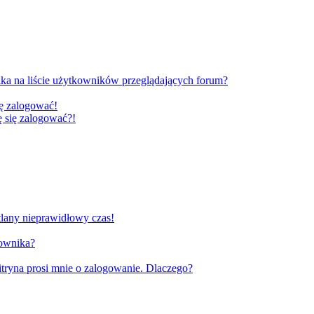
ka na liście użytkowników przeglądających forum?
ię zalogować!
gę się zalogować?!
tlany nieprawidłowy czas!
kownika?
tryna prosi mnie o zalogowanie. Dlaczego?