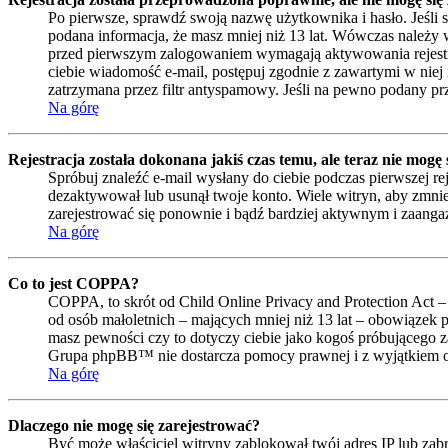
Po pierwsze, sprawdź swoją nazwę użytkownika i hasło. Jeśli 
podana informacja, że masz mniej niż 13 lat. Wówczas należy w
przed pierwszym zalogowaniem wymagają aktywowania rejestracji 
ciebie wiadomość e-mail, postępuj zgodnie z zawartymi w niej 
zatrzymana przez filtr antyspamowy. Jeśli na pewno podany prze
Na górę
Rejestracja została dokonana jakiś czas temu, ale teraz nie mogę
Spróbuj znaleźć e-mail wysłany do ciebie podczas pierwszej re
dezaktywował lub usunął twoje konto. Wiele witryn, aby zmniejs
zarejestrować się ponownie i bądź bardziej aktywnym i zaan
Na górę
Co to jest COPPA?
COPPA, to skrót od Child Online Privacy and Protection Act –
od osób małoletnich – mających mniej niż 13 lat – obowiązek 
masz pewności czy to dotyczy ciebie jako kogoś próbującego zar
Grupa phpBB™ nie dostarcza pomocy prawnej i z wyjątkiem op
Na górę
Dlaczego nie mogę się zarejestrować?
Być może właściciel witryny zablokował twój adres IP lub zabro