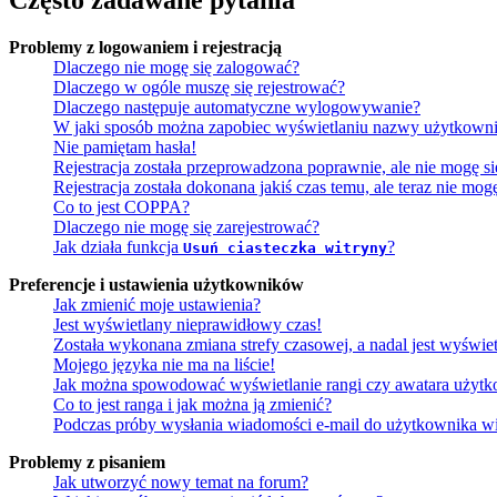
Często zadawane pytania
Problemy z logowaniem i rejestracją
Dlaczego nie mogę się zalogować?
Dlaczego w ogóle muszę się rejestrować?
Dlaczego następuje automatyczne wylogowywanie?
W jaki sposób można zapobiec wyświetlaniu nazwy użytkowni
Nie pamiętam hasła!
Rejestracja została przeprowadzona poprawnie, ale nie mogę s
Rejestracja została dokonana jakiś czas temu, ale teraz nie mo
Co to jest COPPA?
Dlaczego nie mogę się zarejestrować?
Jak działa funkcja
?
Usuń ciasteczka witryny
Preferencje i ustawienia użytkowników
Jak zmienić moje ustawienia?
Jest wyświetlany nieprawidłowy czas!
Została wykonana zmiana strefy czasowej, a nadal jest wyświe
Mojego języka nie ma na liście!
Jak można spowodować wyświetlanie rangi czy awatara użyt
Co to jest ranga i jak można ją zmienić?
Podczas próby wysłania wiadomości e-mail do użytkownika wi
Problemy z pisaniem
Jak utworzyć nowy temat na forum?