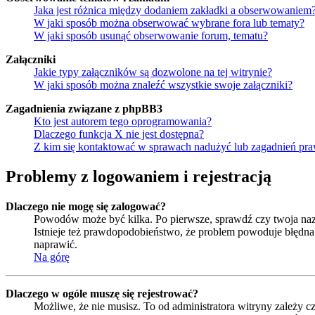
Jaka jest różnica między dodaniem zakładki a obserwowaniem
W jaki sposób można obserwować wybrane fora lub tematy?
W jaki sposób usunąć obserwowanie forum, tematu?
Załączniki
Jakie typy załączników są dozwolone na tej witrynie?
W jaki sposób można znaleźć wszystkie swoje załączniki?
Zagadnienia związane z phpBB3
Kto jest autorem tego oprogramowania?
Dlaczego funkcja X nie jest dostępna?
Z kim się kontaktować w sprawach nadużyć lub zagadnień pra
Problemy z logowaniem i rejestracją
Dlaczego nie mogę się zalogować?
Powodów może być kilka. Po pierwsze, sprawdź czy twoja nazwa
Istnieje też prawdopodobieństwo, że problem powoduje błędna k
naprawić.
Na górę
Dlaczego w ogóle muszę się rejestrować?
Możliwe, że nie musisz. To od administratora witryny zależy cz