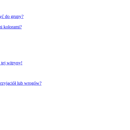
zyć do grupy?
i kolorami?
tej witryny!
rzyjaciół lub wrogów?