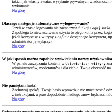
takich jak własny awatar, wysyłanie prywatnych wiadomości i e
wykonanie.
Na górę
Dlaczego następuje automatyczne wylogowywanie?
Jeżeli w czasie logowania nie zaznaczysz funkcji
Loguj mnie
Zapobiega to niewłaściwemu użyciu twojego konta przez kog
jeżeli korzystasz z witryny z ogólnie dostępnego komputera, np. 
administrator ją wyłączył.
Na górę
W jaki sposób można zapobiec wyświetlaniu nazwy użytkownika 
W panelu zarządzania kontem, w
zna
Ustawieniach witryny
administratorów, moderatorów i dla ciebie. Twoja obecność n
Na górę
Nie pamiętam hasła!
Zachowaj spokój! Twoje hasło wprawdzie nie może zostać odzy
z instrukcjami, a prawdopodobnie niedługo znów będziesz móc
Na górę
Rejestracja została przeprowadzona poprawnie, ale nie mogę się