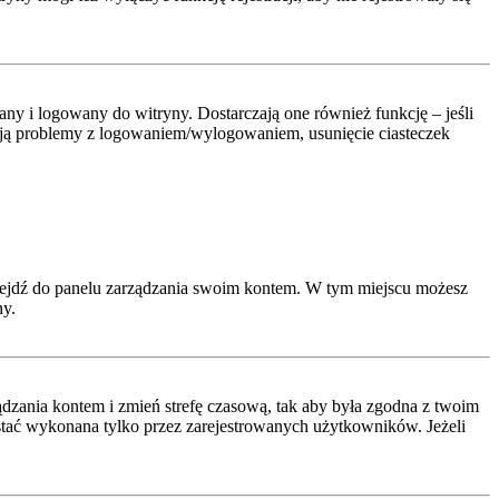
y i logowany do witryny. Dostarczają one również funkcję – jeśli
pują problemy z logowaniem/wylogowaniem, usunięcie ciasteczek
rzejdź do panelu zarządzania swoim kontem. W tym miejscu możesz
ny.
arządzania kontem i zmień strefę czasową, tak aby była zgodna z twoim
ostać wykonana tylko przez zarejestrowanych użytkowników. Jeżeli