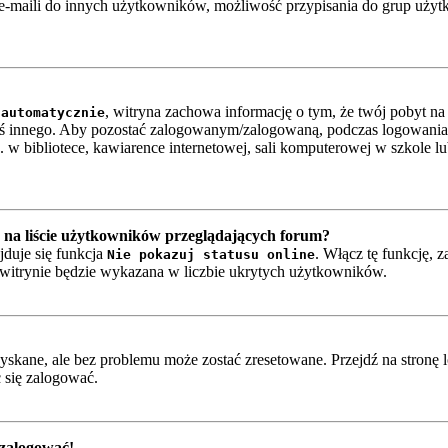
-maili do innych użytkowników, możliwość przypisania do grup użytkow
, witryna zachowa informację o tym, że twój pobyt na t
 automatycznie
oś innego. Aby pozostać zalogowanym/zalogowaną, podczas logowania
w bibliotece, kawiarence internetowej, sali komputerowej w szkole lub n
na liście użytkowników przeglądających forum?
jduje się funkcja
. Włącz tę funkcję, 
Nie pokazuj statusu online
a witrynie będzie wykazana w liczbie ukrytych użytkowników.
skane, ale bez problemu może zostać zresetowane. Przejdź na stronę l
 się zalogować.
 zalogować!