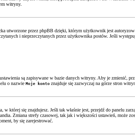
em witryny.
ka utworzone przez phpBB dzięki, którym użytkownik jest autoryzowan
zeczytanych i nieprzeczytanych przez użytkownika postów. Jeśli wystę
e ustawienia są zapisywane w bazie danych witryny. Aby je zmienić, p
nelu o nazwie
znajduje się zazwyczaj na górze stron witry
Moje konto
ta, w której się znajdujesz. Jeśli tak właśnie jest, przejdź do panelu z
ndia. Zmiana strefy czasowej, tak jak i większości ustawień, może z
oment, by się zarejestrować.