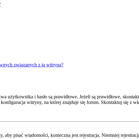
?
wnych związanych z tą witryną?
 użytkownika i hasło są prawidłowe. Jeżeli są prawidłowe, skontaktuj
onfiguracja witryny, na której znajduje się forum. Skontaktuj się z 
y, aby pisać wiadomości, konieczna jest rejestracja. Niemniej rejestra