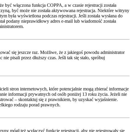
że być włączona funkcja COPPA, a w czasie rejestracji została
czyną, być może nie została aktywowana rejestracja. Niektóre witryny
ym była wyświetlona podczas rejestracji. Jeśli została wysłana do
ostał podany nieprawidłowy adres e-mail lub wiadomość została
inistratorem.
ować się jeszcze raz. Możliwe, że z jakiegoś powodu administrator
 pisali przez dłuższy czas. Jeśli tak się stało, spróbuj
li stron internetowych, które potencjalnie mogą zbierać informacje
ie informacji prywatnych od osób poniżej 13 roku życia. Jeżeli nie
estrować – skontaktuj się z prawnikiem, by uzyskać wyjaśnienie.
lkiego rodzaju porad prawnych.
ny mógł też wyłączyć funkcję rejestracji, aby nie rejestrowały się