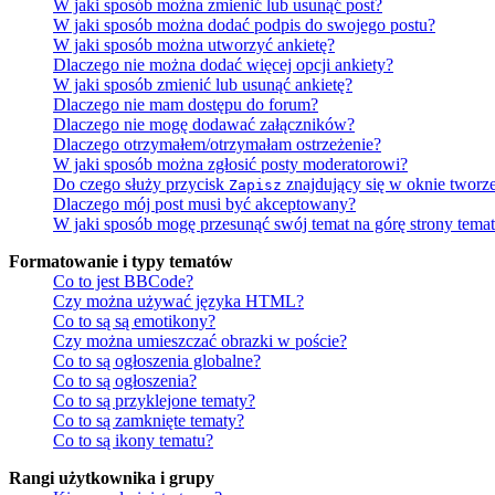
W jaki sposób można zmienić lub usunąć post?
W jaki sposób można dodać podpis do swojego postu?
W jaki sposób można utworzyć ankietę?
Dlaczego nie można dodać więcej opcji ankiety?
W jaki sposób zmienić lub usunąć ankietę?
Dlaczego nie mam dostępu do forum?
Dlaczego nie mogę dodawać załączników?
Dlaczego otrzymałem/otrzymałam ostrzeżenie?
W jaki sposób można zgłosić posty moderatorowi?
Do czego służy przycisk
znajdujący się w oknie tworz
Zapisz
Dlaczego mój post musi być akceptowany?
W jaki sposób mogę przesunąć swój temat na górę strony tema
Formatowanie i typy tematów
Co to jest BBCode?
Czy można używać języka HTML?
Co to są są emotikony?
Czy można umieszczać obrazki w poście?
Co to są ogłoszenia globalne?
Co to są ogłoszenia?
Co to są przyklejone tematy?
Co to są zamknięte tematy?
Co to są ikony tematu?
Rangi użytkownika i grupy