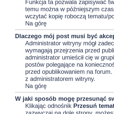
Funkcja ta pozwala zapisywać tw
temu można w późniejszym czasi
wczytać kopię roboczą tematu/po
Na górę
Dlaczego mój post musi być akc
Administrator witryny mógł zad
wymagają przejrzenia przed publi
administrator umieścił cię w grup
postów polegające na konieczno
przed opublikowaniem na forum. A
z administratorem witryny.
Na górę
W jaki sposób mogę przesunąć sw
Klikając odnośnik
Przesuń tema
zazwyczaj na dole strony, możes