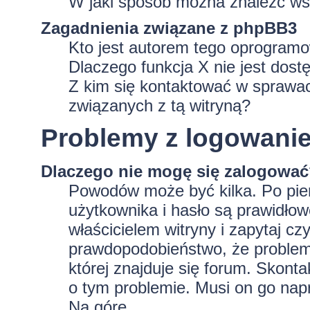
W jaki sposób można znaleźć wsz
Zagadnienia związane z phpBB3
Kto jest autorem tego oprogram
Dlaczego funkcja X nie jest dost
Z kim się kontaktować w sprawa
związanych z tą witryną?
Problemy z logowaniem
Dlaczego nie mogę się zalogowa
Powodów może być kilka. Po pie
użytkownika i hasło są prawidłowe
właścicielem witryny i zapytaj czy
prawdopodobieństwo, że problem 
której znajduje się forum. Skonta
o tym problemie. Musi on go nap
Na górę