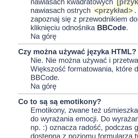
nawiasach kwadratowych
[przyk
nawiasach ostrych
<przykład>
.
zapoznaj się z przewodnikiem do
kliknięciu odnośnika
BBCode
.
Na górę
Czy można używać języka HTML?
Nie. Nie można używać i przetwa
Większość formatowania, które
BBCode.
Na górę
Co to są są emotikony?
Emotikony, zwane też uśmieszkam
do wyrażania emocji. Do wyrażan
np. :) oznacza radość, podczas gd
dostępna z poziomu formularza t