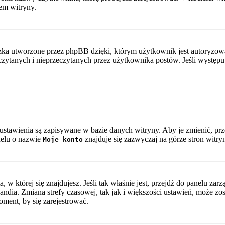
em witryny.
ka utworzone przez phpBB dzięki, którym użytkownik jest autoryzowan
zeczytanych i nieprzeczytanych przez użytkownika postów. Jeśli wystę
e ustawienia są zapisywane w bazie danych witryny. Aby je zmienić, p
nelu o nazwie
znajduje się zazwyczaj na górze stron witry
Moje konto
ta, w której się znajdujesz. Jeśli tak właśnie jest, przejdź do panelu z
ndia. Zmiana strefy czasowej, tak jak i większości ustawień, może z
oment, by się zarejestrować.