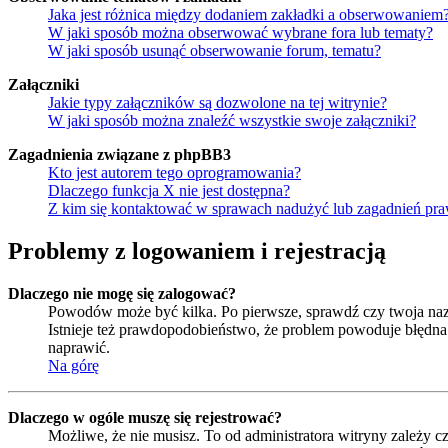
Jaka jest różnica między dodaniem zakładki a obserwowaniem
W jaki sposób można obserwować wybrane fora lub tematy?
W jaki sposób usunąć obserwowanie forum, tematu?
Załączniki
Jakie typy załączników są dozwolone na tej witrynie?
W jaki sposób można znaleźć wszystkie swoje załączniki?
Zagadnienia związane z phpBB3
Kto jest autorem tego oprogramowania?
Dlaczego funkcja X nie jest dostępna?
Z kim się kontaktować w sprawach nadużyć lub zagadnień pra
Problemy z logowaniem i rejestracją
Dlaczego nie mogę się zalogować?
Powodów może być kilka. Po pierwsze, sprawdź czy twoja nazwa
Istnieje też prawdopodobieństwo, że problem powoduje błędna k
naprawić.
Na górę
Dlaczego w ogóle muszę się rejestrować?
Możliwe, że nie musisz. To od administratora witryny zależy cz