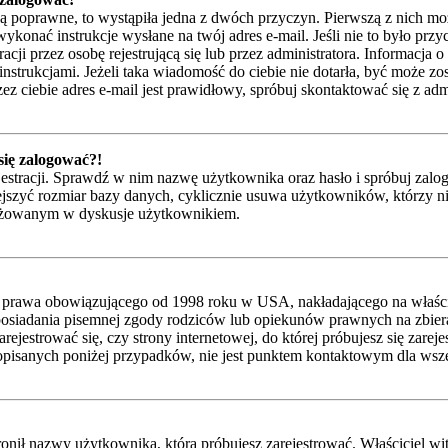
są poprawne, to wystąpiła jedna z dwóch przyczyn. Pierwszą z nich mo
ykonać instrukcje wysłane na twój adres e-mail. Jeśli nie to było przy
przez osobę rejestrującą się lub przez administratora. Informacja o t
instrukcjami. Jeżeli taka wiadomość do ciebie nie dotarła, być może z
z ciebie adres e-mail jest prawidłowy, spróbuj skontaktować się z adm
 się zalogować?!
jestracji. Sprawdź w nim nazwę użytkownika oraz hasło i spróbuj zalog
zyć rozmiar bazy danych, cyklicznie usuwa użytkowników, którzy nic nie
gażowanym w dyskusje użytkownikiem.
 prawa obowiązującego od 1998 roku w USA, nakładającego na właścicie
posiadania pisemnej zgody rodziców lub opiekunów prawnych na zbieran
ejestrować się, czy strony internetowej, do której próbujesz się zarej
isanych poniżej przypadków, nie jest punktem kontaktowym dla wsze
nił nazwy użytkownika, którą próbujesz zarejestrować. Właściciel witry