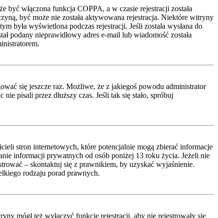
że być włączona funkcja COPPA, a w czasie rejestracji została
czyną, być może nie została aktywowana rejestracja. Niektóre witryny
ym była wyświetlona podczas rejestracji. Jeśli została wysłana do
ostał podany nieprawidłowy adres e-mail lub wiadomość została
inistratorem.
ować się jeszcze raz. Możliwe, że z jakiegoś powodu administrator
 pisali przez dłuższy czas. Jeśli tak się stało, spróbuj
li stron internetowych, które potencjalnie mogą zbierać informacje
ie informacji prywatnych od osób poniżej 13 roku życia. Jeżeli nie
estrować – skontaktuj się z prawnikiem, by uzyskać wyjaśnienie.
lkiego rodzaju porad prawnych.
ny mógł też wyłączyć funkcję rejestracji, aby nie rejestrowały się