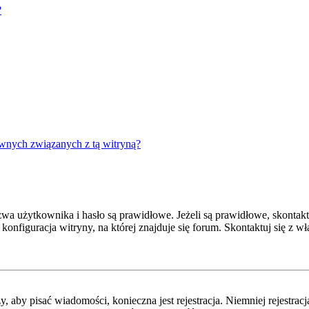
?
wnych związanych z tą witryną?
 użytkownika i hasło są prawidłowe. Jeżeli są prawidłowe, skontaktuj
onfiguracja witryny, na której znajduje się forum. Skontaktuj się z 
y, aby pisać wiadomości, konieczna jest rejestracja. Niemniej rejestra