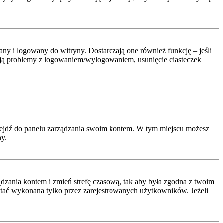
y i logowany do witryny. Dostarczają one również funkcję – jeśli
pują problemy z logowaniem/wylogowaniem, usunięcie ciasteczek
rzejdź do panelu zarządzania swoim kontem. W tym miejscu możesz
ny.
arządzania kontem i zmień strefę czasową, tak aby była zgodna z twoim
ostać wykonana tylko przez zarejestrowanych użytkowników. Jeżeli