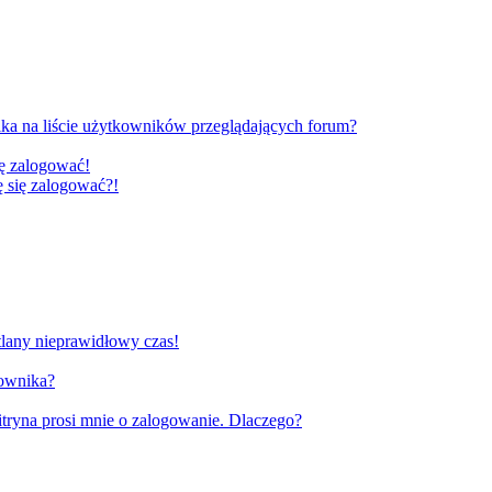
ka na liście użytkowników przeglądających forum?
ię zalogować!
gę się zalogować?!
tlany nieprawidłowy czas!
kownika?
tryna prosi mnie o zalogowanie. Dlaczego?