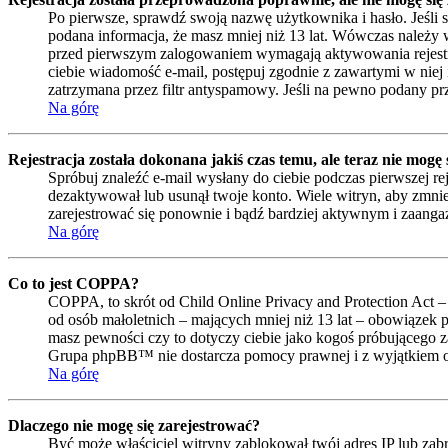
Po pierwsze, sprawdź swoją nazwę użytkownika i hasło. Jeśli 
podana informacja, że masz mniej niż 13 lat. Wówczas należy w
przed pierwszym zalogowaniem wymagają aktywowania rejestracji 
ciebie wiadomość e-mail, postępuj zgodnie z zawartymi w niej 
zatrzymana przez filtr antyspamowy. Jeśli na pewno podany prze
Na górę
Rejestracja została dokonana jakiś czas temu, ale teraz nie mogę
Spróbuj znaleźć e-mail wysłany do ciebie podczas pierwszej re
dezaktywował lub usunął twoje konto. Wiele witryn, aby zmniejs
zarejestrować się ponownie i bądź bardziej aktywnym i zaan
Na górę
Co to jest COPPA?
COPPA, to skrót od Child Online Privacy and Protection Act –
od osób małoletnich – mających mniej niż 13 lat – obowiązek 
masz pewności czy to dotyczy ciebie jako kogoś próbującego zar
Grupa phpBB™ nie dostarcza pomocy prawnej i z wyjątkiem op
Na górę
Dlaczego nie mogę się zarejestrować?
Być może właściciel witryny zablokował twój adres IP lub zabro