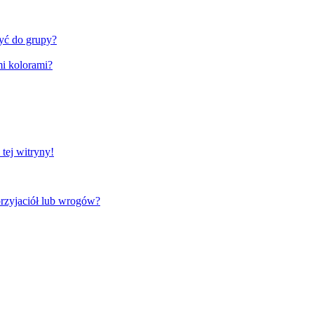
zyć do grupy?
i kolorami?
tej witryny!
rzyjaciół lub wrogów?