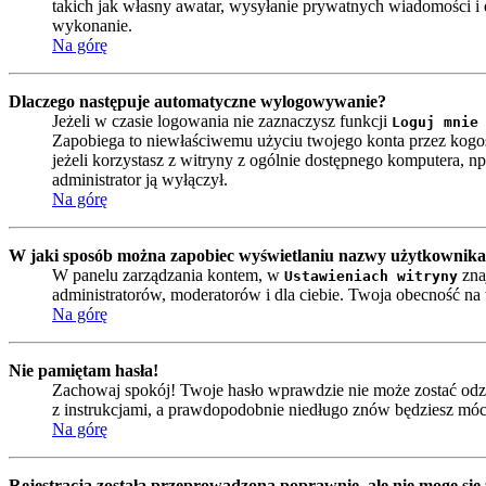
takich jak własny awatar, wysyłanie prywatnych wiadomości i e
wykonanie.
Na górę
Dlaczego następuje automatyczne wylogowywanie?
Jeżeli w czasie logowania nie zaznaczysz funkcji
Loguj mnie
Zapobiega to niewłaściwemu użyciu twojego konta przez kog
jeżeli korzystasz z witryny z ogólnie dostępnego komputera, np. 
administrator ją wyłączył.
Na górę
W jaki sposób można zapobiec wyświetlaniu nazwy użytkownika 
W panelu zarządzania kontem, w
zna
Ustawieniach witryny
administratorów, moderatorów i dla ciebie. Twoja obecność n
Na górę
Nie pamiętam hasła!
Zachowaj spokój! Twoje hasło wprawdzie nie może zostać odzy
z instrukcjami, a prawdopodobnie niedługo znów będziesz móc
Na górę
Rejestracja została przeprowadzona poprawnie, ale nie mogę się