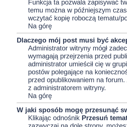
Funkcja ta pozwala zapisywać tw
temu można w późniejszym czasi
wczytać kopię roboczą tematu/po
Na górę
Dlaczego mój post musi być akc
Administrator witryny mógł zad
wymagają przejrzenia przed publi
administrator umieścił cię w grup
postów polegające na konieczno
przed opublikowaniem na forum. A
z administratorem witryny.
Na górę
W jaki sposób mogę przesunąć sw
Klikając odnośnik
Przesuń tema
zazwyczaj na dole strony, możes