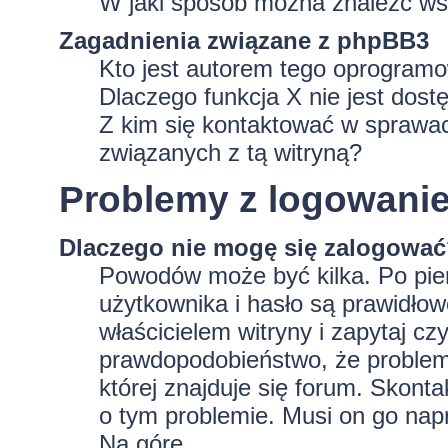
W jaki sposób można znaleźć wsz
Zagadnienia związane z phpBB3
Kto jest autorem tego oprogram
Dlaczego funkcja X nie jest dost
Z kim się kontaktować w sprawa
związanych z tą witryną?
Problemy z logowaniem
Dlaczego nie mogę się zalogowa
Powodów może być kilka. Po pie
użytkownika i hasło są prawidłowe
właścicielem witryny i zapytaj czy
prawdopodobieństwo, że problem 
której znajduje się forum. Skonta
o tym problemie. Musi on go nap
Na górę