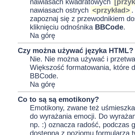
nawiasach kwadratowych
[przyk
nawiasach ostrych
<przykład>
.
zapoznaj się z przewodnikiem do
kliknięciu odnośnika
BBCode
.
Na górę
Czy można używać języka HTML?
Nie. Nie można używać i przetwa
Większość formatowania, które
BBCode.
Na górę
Co to są są emotikony?
Emotikony, zwane też uśmieszkam
do wyrażania emocji. Do wyrażan
np. :) oznacza radość, podczas gd
dostępna z poziomu formularza t