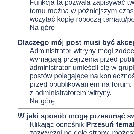
Funkcja ta pozwala zapisywać tw
temu można w późniejszym czasi
wczytać kopię roboczą tematu/po
Na górę
Dlaczego mój post musi być akc
Administrator witryny mógł zad
wymagają przejrzenia przed publi
administrator umieścił cię w grup
postów polegające na konieczno
przed opublikowaniem na forum. A
z administratorem witryny.
Na górę
W jaki sposób mogę przesunąć sw
Klikając odnośnik
Przesuń tema
zazwyczaj na dole strony, możes