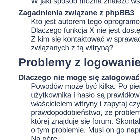
W jaki sposób można znaleźć wsz
Zagadnienia związane z phpBB3
Kto jest autorem tego oprogram
Dlaczego funkcja X nie jest dost
Z kim się kontaktować w sprawa
związanych z tą witryną?
Problemy z logowaniem
Dlaczego nie mogę się zalogowa
Powodów może być kilka. Po pie
użytkownika i hasło są prawidłowe
właścicielem witryny i zapytaj czy
prawdopodobieństwo, że problem 
której znajduje się forum. Skonta
o tym problemie. Musi on go nap
Na górę