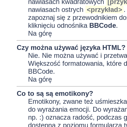
nawiasach kwadratowych
[przyk
nawiasach ostrych
<przykład>
.
zapoznaj się z przewodnikiem do
kliknięciu odnośnika
BBCode
.
Na górę
Czy można używać języka HTML?
Nie. Nie można używać i przetwa
Większość formatowania, które
BBCode.
Na górę
Co to są są emotikony?
Emotikony, zwane też uśmieszkam
do wyrażania emocji. Do wyrażan
np. :) oznacza radość, podczas gd
dostępna z poziomu formularza t