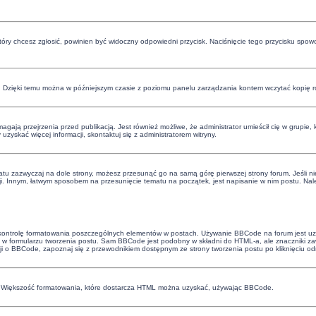
 który chcesz zgłosić, powinien być widoczny odpowiedni przycisk. Naciśnięcie tego przycisku spow
. Dzięki temu można w późniejszym czasie z poziomu panelu zarządzania kontem wczytać kopię ro
ają przejrzenia przed publikacją. Jest również możliwe, że administrator umieścił cię w grupie,
skać więcej informacji, skontaktuj się z administratorem witryny.
atu zazwyczaj na dole strony, możesz przesunąć go na samą górę pierwszej strony forum. Jeśli nie
ji. Innym, łatwym sposobem na przesunięcie tematu na początek, jest napisanie w nim postu. Nale
 kontrolę formatowania poszczególnych elementów w postach. Używanie BBCode na forum jest uza
w formularzu tworzenia postu. Sam BBCode jest podobny w składni do HTML-a, ale znaczniki 
cji o BBCode, zapoznaj się z przewodnikiem dostępnym ze strony tworzenia postu po kliknięciu o
e. Większość formatowania, które dostarcza HTML można uzyskać, używając BBCode.