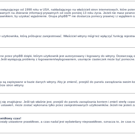
bowiązującego od 1998 roku w USA, nakładającego na właścicieli stron internetowych, które poten
nych na zbieranie informacji prywatnych od osób poniżej 13 roku życia. Jeżeli nie masz pewnośc
 z prawnikiem, by uzyskać wyjaśnienie. Grupa phpBB™ nie dostarcza pomocy prawnej i z wyjątkiem
 użytkownika, którą próbujesz zarejestrować. Właściciel witryny mógł też wyłączyć funkcję rejestra
e przez phpBB dzięki, którym użytkownik jest autoryzowany i logowany do witryny. Dostarczają one
. Jeśli występują problemy z logowaniem/wylogowaniem, usunięcie ciasteczek może być pomocne
nia są zapisywane w bazie danych witryny. Aby je zmienić, przejdź do panelu zarządzania swoim 
rze stron witryny.
órej się znajdujesz. Jeśli tak właśnie jest, przejdź do panelu zarządzania kontem i zmień strefę 
ci ustawień, może zostać wykonana tylko przez zarejestrowanych użytkowników. Jeżeli nie jesteś 
awidłowy czas!
ostały ustawione prawidłowo, a czas nadal jest wyświetlany nieprawidłowo, oznacza to, że czas na