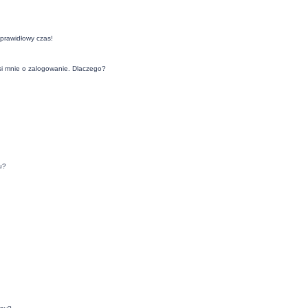
eprawidłowy czas!
si mnie o zalogowanie. Dlaczego?
u?