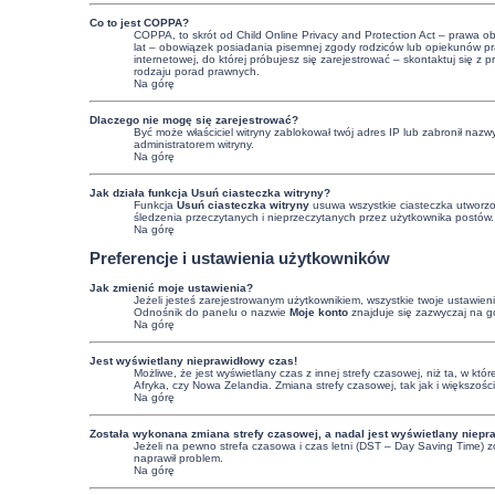
Co to jest COPPA?
COPPA, to skrót od Child Online Privacy and Protection Act – prawa o
lat – obowiązek posiadania pisemnej zgody rodziców lub opiekunów praw
internetowej, do której próbujesz się zarejestrować – skontaktuj się
rodzaju porad prawnych.
Na górę
Dlaczego nie mogę się zarejestrować?
Być może właściciel witryny zablokował twój adres IP lub zabronił nazwy
administratorem witryny.
Na górę
Jak działa funkcja
Usuń ciasteczka witryny
?
Funkcja
Usuń ciasteczka witryny
usuwa wszystkie ciasteczka utworzon
śledzenia przeczytanych i nieprzeczytanych przez użytkownika postów
Na górę
Preferencje i ustawienia użytkowników
Jak zmienić moje ustawienia?
Jeżeli jesteś zarejestrowanym użytkownikiem, wszystkie twoje ustawie
Odnośnik do panelu o nazwie
Moje konto
znajduje się zazwyczaj na gó
Na górę
Jest wyświetlany nieprawidłowy czas!
Możliwe, że jest wyświetlany czas z innej strefy czasowej, niż ta, w kt
Afryka, czy Nowa Zelandia. Zmiana strefy czasowej, tak jak i większoś
Na górę
Została wykonana zmiana strefy czasowej, a nadal jest wyświetlany niepr
Jeżeli na pewno strefa czasowa i czas letni (DST – Day Saving Time) z
naprawił problem.
Na górę