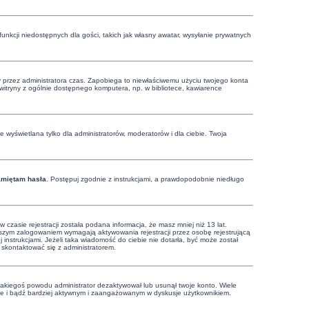
funkcji niedostępnych dla gości, takich jak własny awatar, wysyłanie prywatnych
ony przez administratora czas. Zapobiega to niewłaściwemu użyciu twojego konta
 z witryny z ogólnie dostępnego komputera, np. w bibliotece, kawiarence
 wyświetlana tylko dla administratorów, moderatorów i dla ciebie. Twoja
amiętam hasła
. Postępuj zgodnie z instrukcjami, a prawdopodobnie niedługo
zasie rejestracji została podana informacja, że masz mniej niż 13 lat.
rwszym zalogowaniem wymagają aktywowania rejestracji przez osobę rejestrującą
j instrukcjami. Jeżeli taka wiadomość do ciebie nie dotarła, być może został
 skontaktować się z administratorem.
 jakiegoś powodu administrator dezaktywował lub usunął twoje konto. Wiele
nownie i bądź bardziej aktywnym i zaangażowanym w dyskusje użytkownikiem.