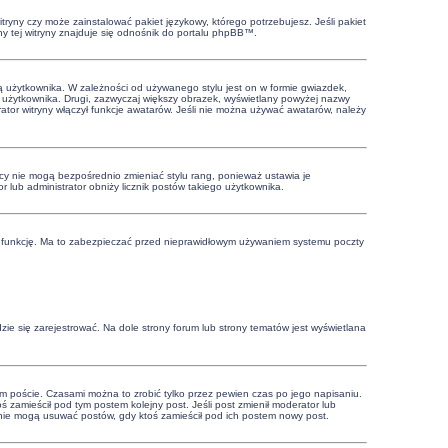
tryny czy może zainstalować pakiet językowy, którego potrzebujesz. Jeśli pakiet
ny tej witryny znajduje się odnośnik do portalu phpBB™.
ą użytkownika. W zależności od używanego stylu jest on w formie gwiazdek,
wy użytkownika. Drugi, zazwyczaj większy obrazek, wyświetlany powyżej nazwy
tor witryny włączył funkcje awatarów. Jeśli nie można używać awatarów, należy
cy nie mogą bezpośrednio zmieniać stylu rang, ponieważ ustawia je
or lub administrator obniży licznik postów takiego użytkownika.
 tę funkcję. Ma to zabezpieczać przed nieprawidłowym używaniem systemu poczty
ie się zarejestrować. Na dole strony forum lub strony tematów jest wyświetlana
m poście. Czasami można to zrobić tylko przez pewien czas po jego napisaniu.
ktoś zamieścił pod tym postem kolejny post. Jeśli post zmienił moderator lub
cy nie mogą usuwać postów, gdy ktoś zamieścił pod ich postem nowy post.