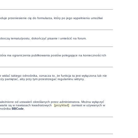
oduje przeniesienie cię do formularza, który po jego wypełnieniu umożliwi
boczą tematu/postu, dokończyć pisanie i umieścić na forum.
 która ma ograniczenia publikowania postów polegające na konieczności ich
 widać takiego odnośnika, oznacza to, że funkcja ta jest wyłączona lub nie
ży pamiętać, aby przy tym przestrzegać regulaminu witryny.
leżnione od ustawień określanych przez administratora. Można wyłączyć
zawarte są w nawiasach kwadratowych
[przykład]
zamiast w używanych w
dnośnika
BBCode
.