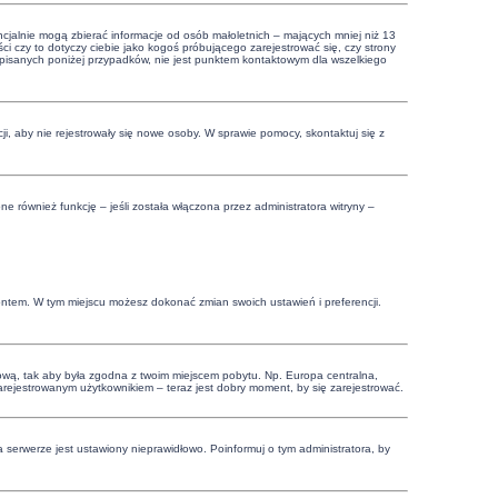
cjalnie mogą zbierać informacje od osób małoletnich – mających mniej niż 13
i czy to dotyczy ciebie jako kogoś próbującego zarejestrować się, czy strony
 opisanych poniżej przypadków, nie jest punktem kontaktowym dla wszelkiego
cji, aby nie rejestrowały się nowe osoby. W sprawie pomocy, skontaktuj się z
 również funkcję – jeśli została włączona przez administratora witryny –
.
kontem. W tym miejscu możesz dokonać zmian swoich ustawień i preferencji.
czasową, tak aby była zgodna z twoim miejscem pobytu. Np. Europa centralna,
zarejestrowanym użytkownikiem – teraz jest dobry moment, by się zarejestrować.
 serwerze jest ustawiony nieprawidłowo. Poinformuj o tym administratora, by