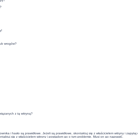
upy?
?
y!
lub wrogów?
iązanych z tą witryną?
ika i hasło są prawidłowe. Jeżeli są prawidłowe, skontaktuj się z właścicielem witryny i zapyta
ontaktuj się z właścicielem witryny i powiadom go o tym problemie. Musi on go naprawić.