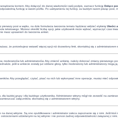
zarządzania kontem. Aby dołączyć do danej wiadomości swój podpis, zaznacz funkcję
Dołącz po
dpowiednią funkcję w swoim profilu. Po uaktywnieniu tej funkcji, za każdym razem pisząc post
z pierwszy post w wątku, na dole formularza tworzenia tematu będziesz widzieć etykietę
Utwórz a
a tekstowego. Możesz określić liczbę opcji, jakie użytkownik może wybrać, wyznaczyć czas trwan
 nie masz uprawnień do tworzenia ankiet.
uważasz, że potrzebujesz wstawić więcej opcji niż dozwolony limit, skontaktuj się z administratorem w
ów, moderatorów lub administratorów. Aby zmienić ankietę, należy dokonać zmiany pierwszego post
Jednakże, jeśli w ankiecie zostały już oddane głosy, tylko moderatorzy lub administratorzy mogą j
owników. Aby przeglądać, czytać, pisać na nich lub wykonywać inne operacje, musisz mieć odpowie
dla każdej grupy i dla każdego użytkownika. Administrator witryny mógł nie zezwolić na zamieszc
amieszczać załączników, skontaktuj się z administratorem witryny.
na danej witrynie. Są one opublikowane i administrator zaleca zapoznanie się z nimi. Jeśli ktoś 
trzeżeniami udzielanymi na tej witrynie i nie ponosi żadnej odpowiedzialności związanej z nimi. 