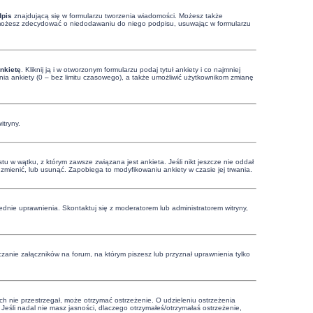
dpis
znajdującą się w formularzu tworzenia wiadomości. Możesz także
, możesz zdecydować o niedodawaniu do niego podpisu, usuwając w formularzu
nkietę
. Kliknij ją i w otworzonym formularzu podaj tytuł ankiety i co najmniej
ia ankiety (0 – bez limitu czasowego), a także umożliwić użytkownikom zmianę
itryny.
u w wątku, z którym zawsze związana jest ankieta. Jeśli nikt jeszcze nie oddał
ą zmienić, lub usunąć. Zapobiega to modyfikowaniu ankiety w czasie jej trwania.
dnie uprawnienia. Skontaktuj się z moderatorem lub administratorem witryny,
zanie załączników na forum, na którym piszesz lub przyznał uprawnienia tylko
ich nie przestrzegał, może otrzymać ostrzeżenie. O udzieleniu ostrzeżenia
Jeśli nadal nie masz jasności, dlaczego otrzymałeś/otrzymałaś ostrzeżenie,