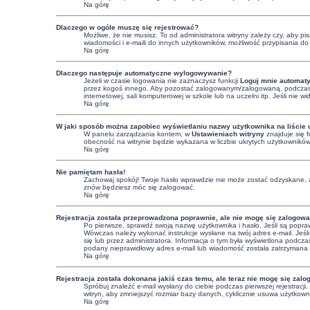
Na górę
Dlaczego w ogóle muszę się rejestrować?
Możliwe, że nie musisz. To od administratora witryny zależy czy, aby p
wiadomości i e-maili do innych użytkowników, możliwość przypisania do g
Na górę
Dlaczego następuje automatyczne wylogowywanie?
Jeżeli w czasie logowania nie zaznaczysz funkcji
Loguj mnie automaty
przez kogoś innego. Aby pozostać zalogowanym/zalogowaną, podczas
internetowej, sali komputerowej w szkole lub na uczelni itp. Jeśli nie wid
Na górę
W jaki sposób można zapobiec wyświetlaniu nazwy użytkownika na liście
W panelu zarządzania kontem, w
Ustawieniach witryny
znajduje się 
obecność na witrynie będzie wykazana w liczbie ukrytych użytkowników
Na górę
Nie pamiętam hasła!
Zachowaj spokój! Twoje hasło wprawdzie nie może zostać odzyskane, a
znów będziesz móc się zalogować.
Na górę
Rejestracja została przeprowadzona poprawnie, ale nie mogę się zalogowa
Po pierwsze, sprawdź swoją nazwę użytkownika i hasło. Jeśli są popraw
Wówczas należy wykonać instrukcje wysłane na twój adres e-mail. Jeśli
się lub przez administratora. Informacja o tym była wyświetlona podczas
podany nieprawidłowy adres e-mail lub wiadomość została zatrzymana pr
Na górę
Rejestracja została dokonana jakiś czas temu, ale teraz nie mogę się zal
Spróbuj znaleźć e-mail wysłany do ciebie podczas pierwszej rejestracj
witryn, aby zmniejszyć rozmiar bazy danych, cyklicznie usuwa użytkowni
Na górę