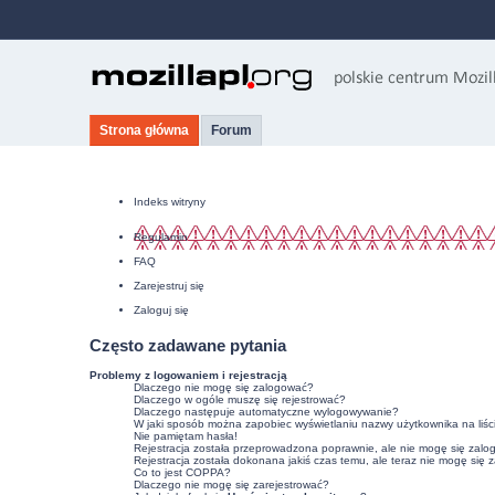
Strona główna
Forum
Indeks witryny
Regulamin
FAQ
Zarejestruj się
Zaloguj się
Często zadawane pytania
Problemy z logowaniem i rejestracją
Dlaczego nie mogę się zalogować?
Dlaczego w ogóle muszę się rejestrować?
Dlaczego następuje automatyczne wylogowywanie?
W jaki sposób można zapobiec wyświetlaniu nazwy użytkownika na liśc
Nie pamiętam hasła!
Rejestracja została przeprowadzona poprawnie, ale nie mogę się zalo
Rejestracja została dokonana jakiś czas temu, ale teraz nie mogę się 
Co to jest COPPA?
Dlaczego nie mogę się zarejestrować?