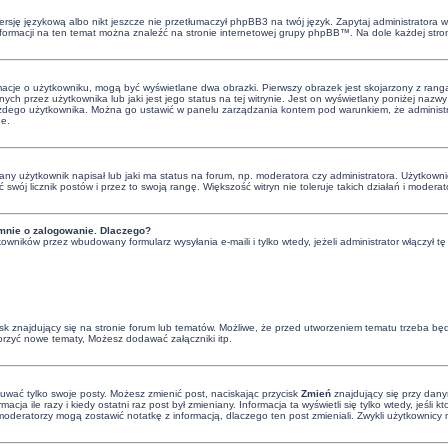
rsję językową albo nikt jeszcze nie przetłumaczył phpBB3 na twój język. Zapytaj administratora wi
informacji na ten temat można znaleźć na stronie internetowej grupy phpBB™. Na dole każdej stro
rmacje o użytkowniku, mogą być wyświetlane dwa obrazki. Pierwszy obrazek jest skojarzony z rang
ch przez użytkownika lub jaki jest jego status na tej witrynie. Jest on wyświetlany poniżej naz
 każdego użytkownika. Można go ustawić w panelu zarządzania kontem pod warunkiem, że administra
ne.
y użytkownik napisał lub jaki ma status na forum, np. moderatora czy administratora. Użytkowni
ć swój licznik postów i przez to swoją rangę. Większość witryn nie toleruje takich działań i moderat
mnie o zalogowanie. Dlaczego?
owników przez wbudowany formularz wysyłania e-maili i tylko wtedy, jeżeli administrator włączył
 znajdujący się na stronie forum lub tematów. Możliwe, że przed utworzeniem tematu trzeba będz
orzyć nowe tematy, Możesz dodawać załączniki itp.
suwać tylko swoje posty. Możesz zmienić post, naciskając przycisk
Zmień
znajdujący się przy dany
cja ile razy i kiedy ostatni raz post był zmieniany. Informacja ta wyświetli się tylko wtedy, jeśli 
 i moderatorzy mogą zostawić notatkę z informacją, dlaczego ten post zmieniali. Zwykli użytkowni