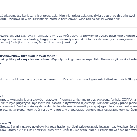
isać wiadomości, konieczna jest rejestracja. Niemniej rejestracja umożliwia dostęp do dodatkowych 
rup użytkowników itp. Rejestracja zajmuje tylko chwilę, więc zaleca się jej wykonanie.
cznie
, witryna zachowa informację o tym, że twój pobyt na tej witrynie będzie trwał tylko określ
 logowania zaznacz funkcję
Loguj mnie automatycznie
. Jest to niezalecane, jeżeli korzystasz
zisz tej funkcji, oznacza to, że administrator ją wyłączył.
 użytkowników przeglądających forum?
funkcja
Nie pokazuj statusu online
. Włącz tę funkcję, zaznaczając
Tak
. Nazwa użytkownika będzie
.
le bez problemu może zostać zresetowane. Przejdź na stronę logowania i kliknij odnośnik
Nie p
ć!
ne, to wystąpiła jedna z dwóch przyczyn. Pierwszą z nich może być włączona funkcja COPPA, a w c
 nie to było przyczyną, być może nie została aktywowana rejestracja. Niektóre witryny przed pie
 rejestracji. Jeśli została wysłana do ciebie wiadomość e-mail, postępuj zgodnie z zawartymi w nie
zez filtr antyspamowy. Jeśli na pewno podany przez ciebie adres e-mail jest prawidłowy, spróbuj
ogować?!
i. Sprawdź w nim nazwę użytkownika oraz hasło i spróbuj zalogować się jeszcze raz. Możliwe, że z
ków, którzy nic nie pisali przez dłuższy czas. Jeśli tak się stało, spróbuj zarejestrować się po