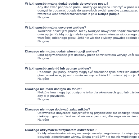
W jaki sposób można dodać podpis do swojego postu?
Aby dodawać podpis do postu, należy go najpierw utworzyć w panelu 
domyślnie dodawać podpis do wszystkich swoich postów, zaznaczając o
tworzenia wiadomości zaznaczenie z pola
Dołącz podpis
.
Na górę
W jaki sposób można utworzyć ankietę?
Tworzenie ankiet jest proste. Kiedy tworzysz nowy temat bądź zmienias
dwie opcje. Każdą opcję należy wpisać w nowym wierszu widocznego pol
wcześniej oddanego głosu. Jeśli nie widzisz etykiety, prawdopodobnie
Na górę
Dlaczego nie można dodać więcej opcji ankiety?
Limit opcji w ankiecie jest ustalany przez administratora witryny. Jeśli 
Na górę
W jaki sposób zmienić lub usunąć ankietę?
Podobnie, jak posty, ankiety mogą być zmieniane tylko przez ich autor
głosu w ankiecie, jej autor może usunąć ankietę lub zmienić jej opcje. 
Na górę
Dlaczego nie mam dostępu do forum?
Niektóre fora mogą być dostępne tylko dla określonych grup lub użytk
aby ci je przydzielił.
Na górę
Dlaczego nie mogę dodawać załączników?
Uprawnienia dotyczące załączników są przydzielane dla każdego forum, 
niektórym grupom. Jeśli nadal nie masz jasności, dlaczego nie możesz z
Na górę
Dlaczego otrzymałem/otrzymałam ostrzeżenie?
Każdy administrator witryny ma swoje zasady i regulaminy obowiązujące 
decyduje administrator witryny. Grupa phpBB™ nie ma nic wspólnego z os