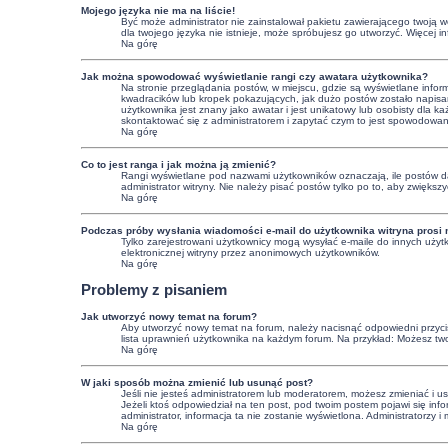
Mojego języka nie ma na liście!
Być może administrator nie zainstalował pakietu zawierającego twoją we
dla twojego języka nie istnieje, może spróbujesz go utworzyć. Więcej 
Na górę
Jak można spowodować wyświetlanie rangi czy awatara użytkownika?
Na stronie przeglądania postów, w miejscu, gdzie są wyświetlane info
kwadracików lub kropek pokazujących, jak dużo postów zostało napisany
użytkownika jest znany jako awatar i jest unikatowy lub osobisty dla
skontaktować się z administratorem i zapytać czym to jest spowodowa
Na górę
Co to jest ranga i jak można ją zmienić?
Rangi wyświetlane pod nazwami użytkowników oznaczają, ile postów dan
administrator witryny. Nie należy pisać postów tylko po to, aby zwiększy
Na górę
Podczas próby wysłania wiadomości e-mail do użytkownika witryna prosi 
Tylko zarejestrowani użytkownicy mogą wysyłać e-maile do innych użytk
elektronicznej witryny przez anonimowych użytkowników.
Na górę
Problemy z pisaniem
Jak utworzyć nowy temat na forum?
Aby utworzyć nowy temat na forum, należy nacisnąć odpowiedni przycisk
lista uprawnień użytkownika na każdym forum. Na przykład: Możesz tw
Na górę
W jaki sposób można zmienić lub usunąć post?
Jeśli nie jesteś administratorem lub moderatorem, możesz zmieniać i u
Jeżeli ktoś odpowiedział na ten post, pod twoim postem pojawi się informa
administrator, informacja ta nie zostanie wyświetlona. Administratorzy
Na górę