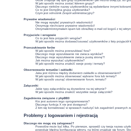
Gdzie znajduje się spis grup użytkowników i jak można dołączyć do gr
W jaki sposób można zostać liderem grupy?
Dlaczego niektóre nazwy użytkowników są wyświetlane innymi kolorami
Co to jest
Domyślna grupa użytkownika
?
Czym jest odnośnik
Zespół administracyjny
?
Prywatne wiadomości
Nie mogę wysyłać prywatnych wiadomości!
Otrzymuję niechciane prywatne wiadomości!
Otrzymałem/otrzymałam spam lub obraźliwy e-mail od kogoś z tej witryn
Przyjaciele i wrogowie
Co to jest lista przyjaciół i wrogów?
W jaki sposób można dodawać/usuwać użytkowników z listy przyjaciół 
Przeszukiwanie forów
W jaki sposób można przeszukiwać fora?
Dlaczego moje wyszukiwanie nie zwraca wyników?
Dlaczego moje wyszukiwanie zwraca pustą stronę?!
Jak można wyszukać użytkowników?
W jaki sposób można znaleźć swoje posty i tematy?
Obserwowanie tematów i zakładki
Jaka jest różnica między dodaniem zakładki a obserwowaniem?
W jaki sposób można obserwować wybrane fora lub tematy?
W jaki sposób usunąć obserwowanie forum, tematu?
Załączniki
Jakie typy załączników są dozwolone na tej witrynie?
W jaki sposób można znaleźć wszystkie swoje załączniki?
Zagadnienia związane z phpBB3
Kto jest autorem tego oprogramowania?
Dlaczego funkcja X nie jest dostępna?
Z kim się kontaktować w sprawach nadużyć lub zagadnień prawnych zw
Problemy z logowaniem i rejestracją
Dlaczego nie mogę się zalogować?
Powodów może być kilka. Po pierwsze, sprawdź czy twoja nazwa użytkown
powoduje błędna konfiguracja witryny, na której znajduje się forum. Sk