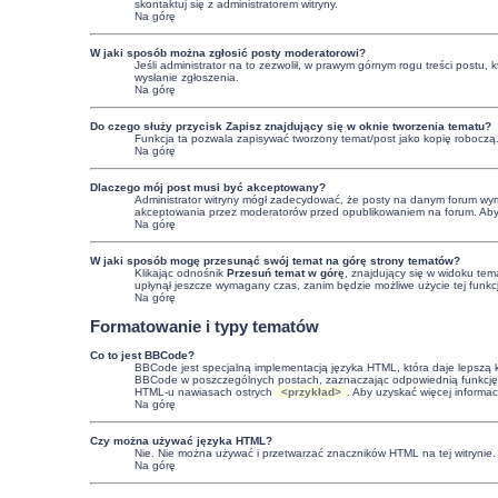
skontaktuj się z administratorem witryny.
Na górę
W jaki sposób można zgłosić posty moderatorowi?
Jeśli administrator na to zezwolił, w prawym górnym rogu treści postu,
wysłanie zgłoszenia.
Na górę
Do czego służy przycisk
Zapisz
znajdujący się w oknie tworzenia tematu?
Funkcja ta pozwala zapisywać tworzony temat/post jako kopię roboczą
Na górę
Dlaczego mój post musi być akceptowany?
Administrator witryny mógł zadecydować, że posty na danym forum wymag
akceptowania przez moderatorów przed opublikowaniem na forum. Aby uzy
Na górę
W jaki sposób mogę przesunąć swój temat na górę strony tematów?
Klikając odnośnik
Przesuń temat w górę
, znajdujący się w widoku tem
upłynął jeszcze wymagany czas, zanim będzie możliwe użycie tej funkc
Na górę
Formatowanie i typy tematów
Co to jest BBCode?
BBCode jest specjalną implementacją języka HTML, która daje lepszą
BBCode w poszczególnych postach, zaznaczając odpowiednią funkcję 
HTML-u nawiasach ostrych
<przykład>
. Aby uzyskać więcej informa
Na górę
Czy można używać języka HTML?
Nie. Nie można używać i przetwarzać znaczników HTML na tej witryni
Na górę