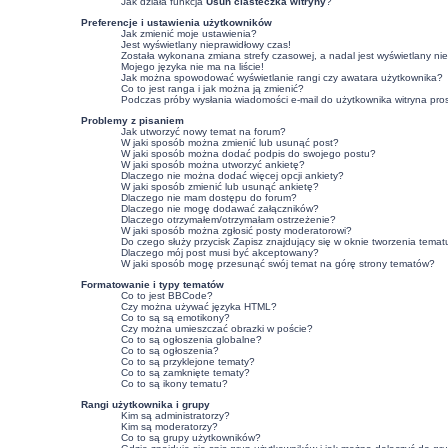
Jak działa funkcja
Usuń ciasteczka witryny
?
Preferencje i ustawienia użytkowników
Jak zmienić moje ustawienia?
Jest wyświetlany nieprawidłowy czas!
Została wykonana zmiana strefy czasowej, a nadal jest wyświetlany ni
Mojego języka nie ma na liście!
Jak można spowodować wyświetlanie rangi czy awatara użytkownika?
Co to jest ranga i jak można ją zmienić?
Podczas próby wysłania wiadomości e-mail do użytkownika witryna pro
Problemy z pisaniem
Jak utworzyć nowy temat na forum?
W jaki sposób można zmienić lub usunąć post?
W jaki sposób można dodać podpis do swojego postu?
W jaki sposób można utworzyć ankietę?
Dlaczego nie można dodać więcej opcji ankiety?
W jaki sposób zmienić lub usunąć ankietę?
Dlaczego nie mam dostępu do forum?
Dlaczego nie mogę dodawać załączników?
Dlaczego otrzymałem/otrzymałam ostrzeżenie?
W jaki sposób można zgłosić posty moderatorowi?
Do czego służy przycisk
Zapisz
znajdujący się w oknie tworzenia temat
Dlaczego mój post musi być akceptowany?
W jaki sposób mogę przesunąć swój temat na górę strony tematów?
Formatowanie i typy tematów
Co to jest BBCode?
Czy można używać języka HTML?
Co to są są emotikony?
Czy można umieszczać obrazki w poście?
Co to są ogłoszenia globalne?
Co to są ogłoszenia?
Co to są przyklejone tematy?
Co to są zamknięte tematy?
Co to są ikony tematu?
Rangi użytkownika i grupy
Kim są administratorzy?
Kim są moderatorzy?
Co to są grupy użytkowników?