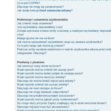
Co to jest COPPA?
Dlaczego nie mogę się zarejestrować?
Jak działa funkcja
Usuń ciasteczka witryny
?
Preferencje i ustawienia użytkowników
Jak zmienić moje ustawienia?
Jest wyświetlany nieprawidłowy czas!
Została wykonana zmiana strefy czasowej, a nadal jest wyświetlany nieprawi
czas!
Mojego języka nie ma na liście!
Jak można spowodować wyświetlanie rangi czy awatara użytkownika?
Co to jest ranga i jak można ją zmienić?
Podczas próby wysłania wiadomości e-mail do użytkownika witryna prosi mni
zalogowanie. Dlaczego?
Problemy z pisaniem
Jak utworzyć nowy temat na forum?
W jaki sposób można zmienić lub usunąć post?
W jaki sposób można dodać podpis do swojego postu?
W jaki sposób można utworzyć ankietę?
Dlaczego nie można dodać więcej opcji ankiety?
W jaki sposób zmienić lub usunąć ankietę?
Dlaczego nie mam dostępu do forum?
Dlaczego nie mogę dodawać załączników?
Dlaczego otrzymałem/otrzymałam ostrzeżenie?
W jaki sposób można zgłosić posty moderatorowi?
Do czego służy przycisk
Zapisz
znajdujący się w oknie tworzenia tematu?
Dlaczego mój post musi być akceptowany?
W jaki sposób mogę przesunąć swój temat na górę strony tematów?