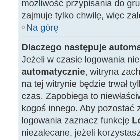
możliwość przypisania do gru
zajmuje tylko chwilę, więc zal
Na górę
Dlaczego następuje autom
Jeżeli w czasie logowania ni
automatycznie
, witryna zac
na tej witrynie będzie trwał t
czas. Zapobiega to niewłaśc
kogoś innego. Aby pozostać
logowania zaznacz funkcję
L
niezalecane, jeżeli korzystas