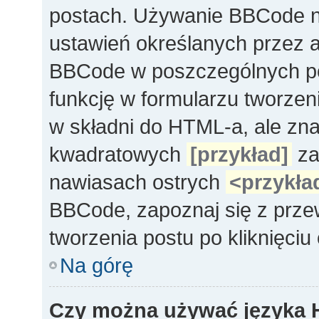
postach. Używanie BBCode na
ustawień określanych przez 
BBCode w poszczególnych po
funkcję w formularzu tworze
w składni do HTML-a, ale zn
kwadratowych
[przykład]
za
nawiasach ostrych
<przykła
BBCode, zapoznaj się z prze
tworzenia postu po kliknięci
Na górę
Czy można używać języka