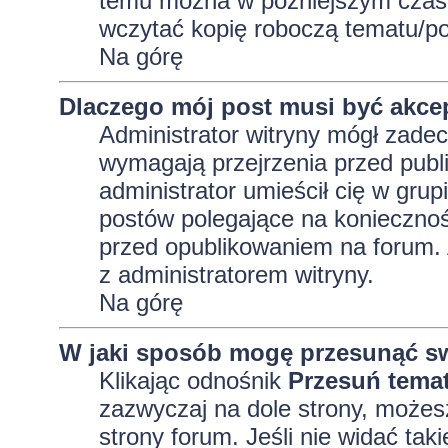
temu można w późniejszym czasi
wczytać kopię roboczą tematu/po
Na górę
Dlaczego mój post musi być akc
Administrator witryny mógł zad
wymagają przejrzenia przed publi
administrator umieścił cię w grup
postów polegające na konieczno
przed opublikowaniem na forum. A
z administratorem witryny.
Na górę
W jaki sposób mogę przesunąć sw
Klikając odnośnik
Przesuń tema
zazwyczaj na dole strony, możes
strony forum. Jeśli nie widać tak