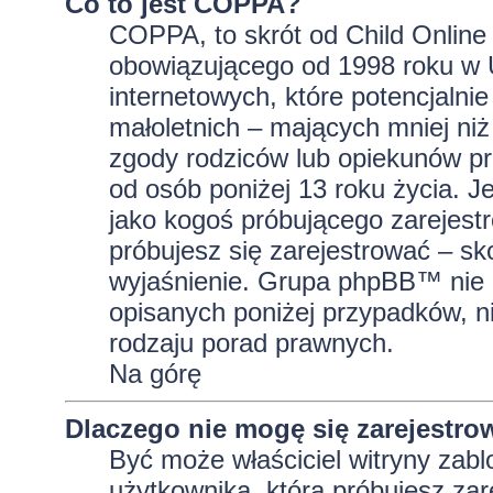
Co to jest COPPA?
COPPA, to skrót od Child Online 
obowiązującego od 1998 roku w U
internetowych, które potencjalni
małoletnich – mających mniej niż
zgody rodziców lub opiekunów pr
od osób poniżej 13 roku życia. J
jako kogoś próbującego zarejestro
próbujesz się zarejestrować – sk
wyjaśnienie. Grupa phpBB™ nie 
opisanych poniżej przypadków, n
rodzaju porad prawnych.
Na górę
Dlaczego nie mogę się zarejestro
Być może właściciel witryny zabl
użytkownika, którą próbujesz zar