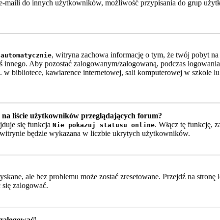
-maili do innych użytkowników, możliwość przypisania do grup użytkow
, witryna zachowa informację o tym, że twój pobyt na t
 automatycznie
oś innego. Aby pozostać zalogowanym/zalogowaną, podczas logowania
w bibliotece, kawiarence internetowej, sali komputerowej w szkole lub n
na liście użytkowników przeglądających forum?
jduje się funkcja
. Włącz tę funkcję, 
Nie pokazuj statusu online
a witrynie będzie wykazana w liczbie ukrytych użytkowników.
skane, ale bez problemu może zostać zresetowane. Przejdź na stronę l
 się zalogować.
 zalogować!