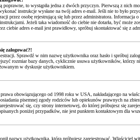
są poprawne, to wystąpiła jedna z dwóch przyczyn. Pierwszą z nich mo
ykonać instrukcje wysłane na twój adres e-mail. Jeśli nie to było przy
przez osobę rejestrującą się lub przez administratora. Informacja o t
instrukcjami. Jeżeli taka wiadomość do ciebie nie dotarła, być może z
z ciebie adres e-mail jest prawidłowy, spróbuj skontaktować się z adm
 się zalogować?!
jestracji. Sprawdź w nim nazwę użytkownika oraz hasło i spróbuj zalog
zyć rozmiar bazy danych, cyklicznie usuwa użytkowników, którzy nic nie
gażowanym w dyskusje użytkownikiem.
 prawa obowiązującego od 1998 roku w USA, nakładającego na właścicie
posiadania pisemnej zgody rodziców lub opiekunów prawnych na zbieran
ejestrować się, czy strony internetowej, do której próbujesz się zarej
isanych poniżej przypadków, nie jest punktem kontaktowym dla wsze
nił nazwy użytkownika, którą próbujesz zarejestrować. Właściciel witry