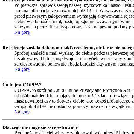
Po pierwsze, sprawdź swoją nazwę użytkownika i hasło. Jeśli 
podana informacja, że masz mniej niż 13 lat. Wówczas należy w
przed pierwszym zalogowaniem wymagają aktywowania rejestracji 
ciebie wiadomość e-mail, postępuj zgodnie z zawartymi w niej 
zatrzymana przez filtr antyspamowy. Jeśli na pewno podany prze
Na górę
Rejestracja została dokonana jakiś czas temu, ale teraz nie mogę
Spróbuj znaleźć e-mail wysłany do ciebie podczas pierwszej re
dezaktywował lub usunął twoje konto. Wiele witryn, aby zmniejs
zarejestrować się ponownie i bądź bardziej aktywnym i zaan
Na górę
Co to jest COPPA?
COPPA, to skrót od Child Online Privacy and Protection Act –
od osób małoletnich – mających mniej niż 13 lat – obowiązek 
masz pewności czy to dotyczy ciebie jako kogoś próbującego zar
Grupa phpBB™ nie dostarcza pomocy prawnej i z wyjątkiem op
Na górę
Dlaczego nie mogę się zarejestrować?
Być może właściciel witryny zablokował twój adres IP lub zabro