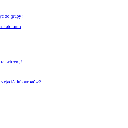
zyć do grupy?
i kolorami?
tej witryny!
rzyjaciół lub wrogów?