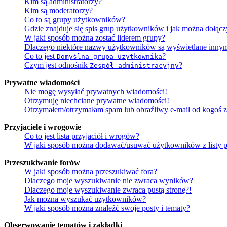
Kim są administratorzy?
Kim są moderatorzy?
Co to są grupy użytkowników?
Gdzie znajduje się spis grup użytkowników i jak można dołąc
W jaki sposób można zostać liderem grupy?
Dlaczego niektóre nazwy użytkowników są wyświetlane innym
Co to jest
?
Domyślna grupa użytkownika
Czym jest odnośnik
?
Zespół administracyjny
Prywatne wiadomości
Nie mogę wysyłać prywatnych wiadomości!
Otrzymuję niechciane prywatne wiadomości!
Otrzymałem/otrzymałam spam lub obraźliwy e-mail od kogoś z 
Przyjaciele i wrogowie
Co to jest lista przyjaciół i wrogów?
W jaki sposób można dodawać/usuwać użytkowników z listy p
Przeszukiwanie forów
W jaki sposób można przeszukiwać fora?
Dlaczego moje wyszukiwanie nie zwraca wyników?
Dlaczego moje wyszukiwanie zwraca pustą stronę?!
Jak można wyszukać użytkowników?
W jaki sposób można znaleźć swoje posty i tematy?
Obserwowanie tematów i zakładki