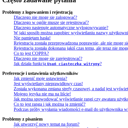
Często zadawane pytania
Problemy z logowaniem i rejestracją
Dlaczego nie mogę się zalogować?
Dlaczego w ogóle muszę się rejestrować?
Dlaczego następuje automatyczne wylogowywanie?
W jaki sposób można zapobiec wyświetlaniu nazwy użytkowni
Nie pamiętam hasła!
Rejestracja została przeprowadzona poprawnie, ale nie mogę s
Rejestracja została dokonana jakiś czas temu, ale teraz nie mo
Co to jest COPPA?
Dlaczego nie mogę się zarejestrować?
Jak działa funkcja
?
Usuń ciasteczka witryny
Preferencje i ustawienia użytkowników
Jak zmienić moje ustawienia?
Jest wyświetlany nieprawidłowy czas!
Została wykonana zmiana strefy czasowej, a nadal jest wyświe
Mojego języka nie ma na liście!
Jak można spowodować wyświetlanie rangi czy awatara użyt
Co to jest ranga i jak można ją zmienić?
Podczas próby wysłania wiadomości e-mail do użytkownika wi
Problemy z pisaniem
Jak utworzyć nowy temat na forum?