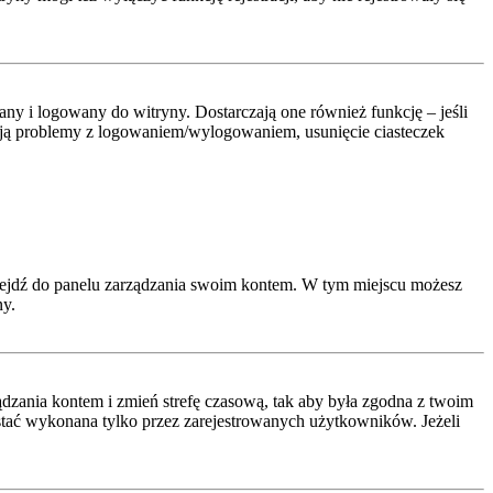
y i logowany do witryny. Dostarczają one również funkcję – jeśli
pują problemy z logowaniem/wylogowaniem, usunięcie ciasteczek
rzejdź do panelu zarządzania swoim kontem. W tym miejscu możesz
ny.
arządzania kontem i zmień strefę czasową, tak aby była zgodna z twoim
ostać wykonana tylko przez zarejestrowanych użytkowników. Jeżeli