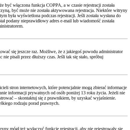
że być włączona funkcja COPPA, a w czasie rejestracji została
czyną, być może nie została aktywowana rejestracja. Niektóre witryny
ym była wyświetlona podczas rejestracji. Jeśli została wysłana do
ostał podany nieprawidłowy adres e-mail lub wiadomość została
inistratorem.
ować się jeszcze raz. Możliwe, że z jakiegoś powodu administrator
 pisali przez dłuższy czas. Jeśli tak się stało, spróbuj
li stron internetowych, które potencjalnie mogą zbierać informacje
ie informacji prywatnych od osób poniżej 13 roku życia. Jeżeli nie
estrować – skontaktuj się z prawnikiem, by uzyskać wyjaśnienie.
lkiego rodzaju porad prawnych.
ny mógł też wyłączyć funkcję rejestracji, aby nie rejestrowały się