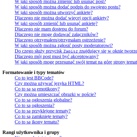
W jaki sposób można zmienić lub usunąć post?
W jaki sposób można dodać podpis do swojego postu?
W jaki sposób można utworzyć ankietę?
Dlaczego nie można dodać więcej opcji ankiety?
W jaki sposób zmienić lub usunąć ankietę?
Dlaczego nie mam dostępu do forum?
Dlaczego nie mogę dodawać załączników?
Dlaczego otrzymałem/otrzymałam ostrzeżenie?
W jaki sposób można zgłosić posty moderatorowi?
Do czego służy przycisk
znajdujący się w oknie tworz
Zapisz
Dlaczego mój post musi być akceptowany?
W jaki sposób mogę przesunąć swój temat na górę strony tema
Formatowanie i typy tematów
Co to jest BBCode?
Czy można używać języka HTML?
Co to są są emotikony?
Czy można umieszczać obrazki w poście?
Co to są ogłoszenia globalne?
Co to są ogłoszenia?
Co to są przyklejone tematy?
Co to są zamknięte tematy?
Co to są ikony tematu?
Rangi użytkownika i grupy