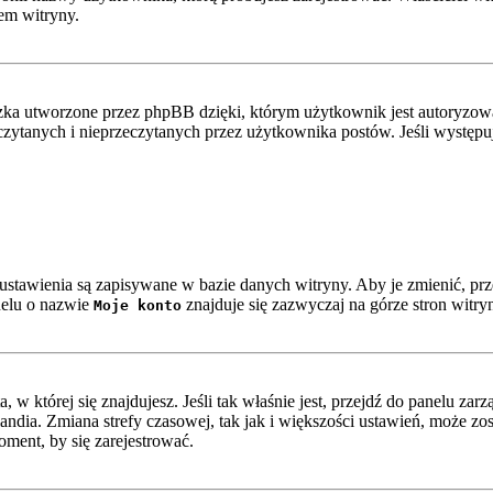
em witryny.
ka utworzone przez phpBB dzięki, którym użytkownik jest autoryzowan
zeczytanych i nieprzeczytanych przez użytkownika postów. Jeśli wystę
e ustawienia są zapisywane w bazie danych witryny. Aby je zmienić, p
nelu o nazwie
znajduje się zazwyczaj na górze stron witry
Moje konto
ta, w której się znajdujesz. Jeśli tak właśnie jest, przejdź do panelu z
ndia. Zmiana strefy czasowej, tak jak i większości ustawień, może z
oment, by się zarejestrować.