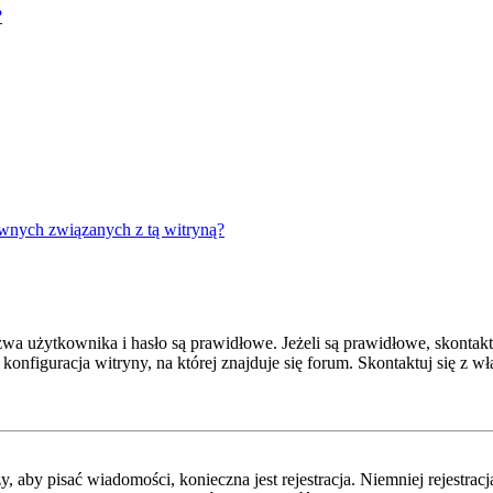
?
wnych związanych z tą witryną?
 użytkownika i hasło są prawidłowe. Jeżeli są prawidłowe, skontaktuj
onfiguracja witryny, na której znajduje się forum. Skontaktuj się z 
y, aby pisać wiadomości, konieczna jest rejestracja. Niemniej rejestra