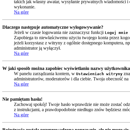
takich jak własny awatar, wysyłanie prywatnych wiadomości i e
wykonanie.
Na górę
Dlaczego następuje automatyczne wylogowywanie?
Jeżeli w czasie logowania nie zaznaczysz funkcji
Loguj mnie
Zapobiega to niewłaściwemu użyciu twojego konta przez kog
jeżeli korzystasz z witryny z ogólnie dostępnego komputera, np. 
administrator ją wyłączył.
Na górę
W jaki sposób można zapobiec wyświetlaniu nazwy użytkownika 
W panelu zarządzania kontem, w
zna
Ustawieniach witryny
administratorów, moderatorów i dla ciebie. Twoja obecność n
Na górę
Nie pamiętam hasła!
Zachowaj spokój! Twoje hasło wprawdzie nie może zostać odzy
z instrukcjami, a prawdopodobnie niedługo znów będziesz móc
Na górę
Rejestracja została przeprowadzona poprawnie, ale nie mogę się