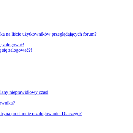
ka na liście użytkowników przeglądających forum?
ię zalogować!
gę się zalogować?!
tlany nieprawidłowy czas!
kownika?
tryna prosi mnie o zalogowanie. Dlaczego?