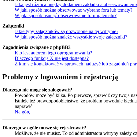
Jaka jest różnica między dodaniem zakładki a obserwowaniem
W jaki sposób można obserwować wybrane fora lub tematy?
W jaki sposób usunąć obserwowanie forum, tematu?
Załączniki
Jakie typy załączników są dozwolone na tej witrynie?
W jaki sposób można znaleźć wszystkie swoje załączniki?
Zagadnienia związane z phpBB3
Kto jest autorem tego oprogramowania?
Dlaczego funkcja X nie jest dostępna?
Z kim się kontaktować w sprawach nadużyć lub zagadnień pra
Problemy z logowaniem i rejestracją
Dlaczego nie mogę się zalogować?
Powodów może być kilka. Po pierwsze, sprawdź czy twoja nazwa
Istnieje też prawdopodobieństwo, że problem powoduje błędna k
naprawić.
Na górę
Dlaczego w ogóle muszę się rejestrować?
Możliwe, że nie musisz. To od administratora witryny zależy cz