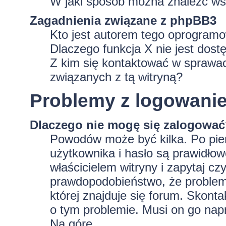
W jaki sposób można znaleźć wsz
Zagadnienia związane z phpBB3
Kto jest autorem tego oprogram
Dlaczego funkcja X nie jest dost
Z kim się kontaktować w sprawa
związanych z tą witryną?
Problemy z logowaniem
Dlaczego nie mogę się zalogowa
Powodów może być kilka. Po pie
użytkownika i hasło są prawidłowe
właścicielem witryny i zapytaj czy
prawdopodobieństwo, że problem 
której znajduje się forum. Skonta
o tym problemie. Musi on go nap
Na górę