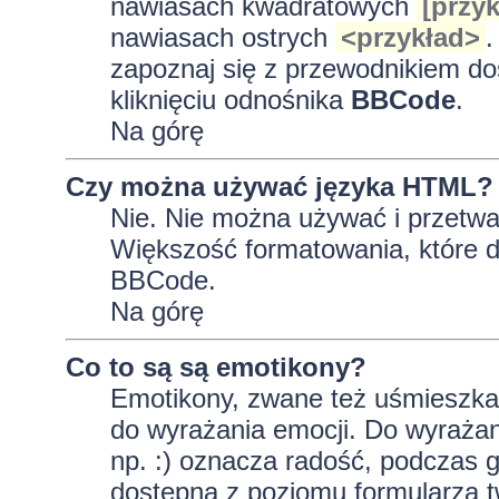
nawiasach kwadratowych
[przyk
nawiasach ostrych
<przykład>
.
zapoznaj się z przewodnikiem do
kliknięciu odnośnika
BBCode
.
Na górę
Czy można używać języka HTML?
Nie. Nie można używać i przetwa
Większość formatowania, które
BBCode.
Na górę
Co to są są emotikony?
Emotikony, zwane też uśmieszkam
do wyrażania emocji. Do wyrażan
np. :) oznacza radość, podczas gd
dostępna z poziomu formularza t