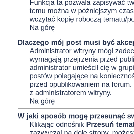
Funkcja ta pozwala zapisywać tw
temu można w późniejszym czasi
wczytać kopię roboczą tematu/po
Na górę
Dlaczego mój post musi być akc
Administrator witryny mógł zad
wymagają przejrzenia przed publi
administrator umieścił cię w grup
postów polegające na konieczno
przed opublikowaniem na forum. A
z administratorem witryny.
Na górę
W jaki sposób mogę przesunąć sw
Klikając odnośnik
Przesuń tema
zazwyczaj na dole strony, możes