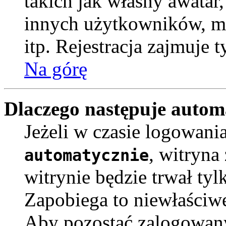
takich jak własny awatar
innych użytkowników, m
itp. Rejestracja zajmuje 
Na górę
Dlaczego następuje auto
Jeżeli w czasie logowani
, witryna
automatycznie
witrynie będzie trwał tyl
Zapobiega to niewłaściw
Aby pozostać zalogowan