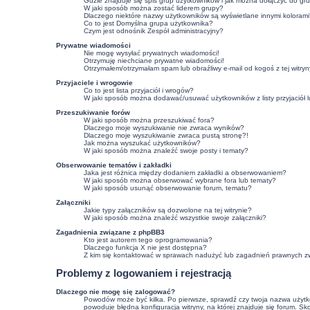
Gdzie znajduje się spis grup użytkowników i jak można dołączyć do gr
W jaki sposób można zostać liderem grupy?
Dlaczego niektóre nazwy użytkowników są wyświetlane innymi kolorami
Co to jest
Domyślna grupa użytkownika
?
Czym jest odnośnik
Zespół administracyjny
?
Prywatne wiadomości
Nie mogę wysyłać prywatnych wiadomości!
Otrzymuję niechciane prywatne wiadomości!
Otrzymałem/otrzymałam spam lub obraźliwy e-mail od kogoś z tej witryn
Przyjaciele i wrogowie
Co to jest lista przyjaciół i wrogów?
W jaki sposób można dodawać/usuwać użytkowników z listy przyjaciół 
Przeszukiwanie forów
W jaki sposób można przeszukiwać fora?
Dlaczego moje wyszukiwanie nie zwraca wyników?
Dlaczego moje wyszukiwanie zwraca pustą stronę?!
Jak można wyszukać użytkowników?
W jaki sposób można znaleźć swoje posty i tematy?
Obserwowanie tematów i zakładki
Jaka jest różnica między dodaniem zakładki a obserwowaniem?
W jaki sposób można obserwować wybrane fora lub tematy?
W jaki sposób usunąć obserwowanie forum, tematu?
Załączniki
Jakie typy załączników są dozwolone na tej witrynie?
W jaki sposób można znaleźć wszystkie swoje załączniki?
Zagadnienia związane z phpBB3
Kto jest autorem tego oprogramowania?
Dlaczego funkcja X nie jest dostępna?
Z kim się kontaktować w sprawach nadużyć lub zagadnień prawnych zw
Problemy z logowaniem i rejestracją
Dlaczego nie mogę się zalogować?
Powodów może być kilka. Po pierwsze, sprawdź czy twoja nazwa użytkown
powoduje błędna konfiguracja witryny, na której znajduje się forum. Sk