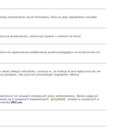
oduje przeniesienie cię do formularza, który po jego wypełnieniu umożliwi
boczą tematu/postu, dokończyć pisanie i umieścić na forum.
 która ma ograniczenia publikowania postów polegające na konieczności ich
 widać takiego odnośnika, oznacza to, że funkcja ta jest wyłączona lub nie
ży pamiętać, aby przy tym przestrzegać regulaminu witryny.
leżnione od ustawień określanych przez administratora. Można wyłączyć
zawarte są w nawiasach kwadratowych
[przykład]
zamiast w używanych w
dnośnika
BBCode
.