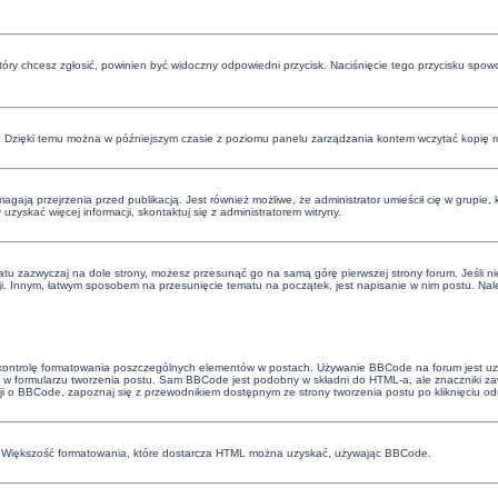
 który chcesz zgłosić, powinien być widoczny odpowiedni przycisk. Naciśnięcie tego przycisku spow
. Dzięki temu można w późniejszym czasie z poziomu panelu zarządzania kontem wczytać kopię ro
ają przejrzenia przed publikacją. Jest również możliwe, że administrator umieścił cię w grupie,
skać więcej informacji, skontaktuj się z administratorem witryny.
atu zazwyczaj na dole strony, możesz przesunąć go na samą górę pierwszej strony forum. Jeśli nie
ji. Innym, łatwym sposobem na przesunięcie tematu na początek, jest napisanie w nim postu. Nale
 kontrolę formatowania poszczególnych elementów w postach. Używanie BBCode na forum jest uza
w formularzu tworzenia postu. Sam BBCode jest podobny w składni do HTML-a, ale znaczniki 
cji o BBCode, zapoznaj się z przewodnikiem dostępnym ze strony tworzenia postu po kliknięciu o
e. Większość formatowania, które dostarcza HTML można uzyskać, używając BBCode.