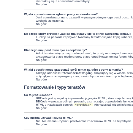
skontaktuj się z administratorem witryny.
Na górę
W jaki sposób można zgłosić posty moderatorowi?
Jeśli administrator na to zezwolił, w prawym górnym rogu treści postu,
wysłanie zgłoszenia.
Na górę
Do czego służy przycisk
Zapisz
znajdujący się w oknie tworzenia tematu?
Funkcja ta pozwala zapisywać tworzony temat/post jako kopię roboczą
Na górę
Dlaczego mój post musi być akceptowany?
Administrator witryny mógł zadecydować, że posty na danym forum wymag
akceptowania przez moderatorów przed opublikowaniem na forum. Aby uzy
Na górę
W jaki sposób mogę przesunąć swój temat na górę strony tematów?
Klikając odnośnik
Przesuń temat w górę
, znajdujący się w widoku tem
upłynął jeszcze wymagany czas, zanim będzie możliwe użycie tej funkc
Na górę
Formatowanie i typy tematów
Co to jest BBCode?
BBCode jest specjalną implementacją języka HTML, która daje lepszą
BBCode w poszczególnych postach, zaznaczając odpowiednią funkcję 
HTML-u nawiasach ostrych
<przykład>
. Aby uzyskać więcej informa
Na górę
Czy można używać języka HTML?
Nie. Nie można używać i przetwarzać znaczników HTML na tej witryni
Na górę