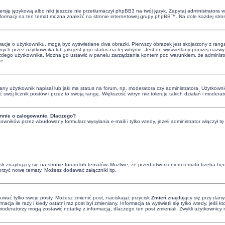
rsję językową albo nikt jeszcze nie przetłumaczył phpBB3 na twój język. Zapytaj administratora wi
informacji na ten temat można znaleźć na stronie internetowej grupy phpBB™. Na dole każdej stro
rmacje o użytkowniku, mogą być wyświetlane dwa obrazki. Pierwszy obrazek jest skojarzony z rang
ch przez użytkownika lub jaki jest jego status na tej witrynie. Jest on wyświetlany poniżej naz
 każdego użytkownika. Można go ustawić w panelu zarządzania kontem pod warunkiem, że administra
ne.
y użytkownik napisał lub jaki ma status na forum, np. moderatora czy administratora. Użytkowni
ć swój licznik postów i przez to swoją rangę. Większość witryn nie toleruje takich działań i moderat
mnie o zalogowanie. Dlaczego?
owników przez wbudowany formularz wysyłania e-maili i tylko wtedy, jeżeli administrator włączył
 znajdujący się na stronie forum lub tematów. Możliwe, że przed utworzeniem tematu trzeba będz
orzyć nowe tematy, Możesz dodawać załączniki itp.
suwać tylko swoje posty. Możesz zmienić post, naciskając przycisk
Zmień
znajdujący się przy dany
cja ile razy i kiedy ostatni raz post był zmieniany. Informacja ta wyświetli się tylko wtedy, jeśli 
 i moderatorzy mogą zostawić notatkę z informacją, dlaczego ten post zmieniali. Zwykli użytkowni