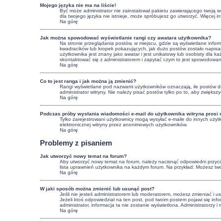
Mojego języka nie ma na liście!
Być może administrator nie zainstalował pakietu zawierającego twoją we
dla twojego języka nie istnieje, może spróbujesz go utworzyć. Więcej 
Na górę
Jak można spowodować wyświetlanie rangi czy awatara użytkownika?
Na stronie przeglądania postów, w miejscu, gdzie są wyświetlane info
kwadracików lub kropek pokazujących, jak dużo postów zostało napisany
użytkownika jest znany jako awatar i jest unikatowy lub osobisty dla
skontaktować się z administratorem i zapytać czym to jest spowodowa
Na górę
Co to jest ranga i jak można ją zmienić?
Rangi wyświetlane pod nazwami użytkowników oznaczają, ile postów dan
administrator witryny. Nie należy pisać postów tylko po to, aby zwiększy
Na górę
Podczas próby wysłania wiadomości e-mail do użytkownika witryna prosi 
Tylko zarejestrowani użytkownicy mogą wysyłać e-maile do innych użytk
elektronicznej witryny przez anonimowych użytkowników.
Na górę
Problemy z pisaniem
Jak utworzyć nowy temat na forum?
Aby utworzyć nowy temat na forum, należy nacisnąć odpowiedni przycisk
lista uprawnień użytkownika na każdym forum. Na przykład: Możesz tw
Na górę
W jaki sposób można zmienić lub usunąć post?
Jeśli nie jesteś administratorem lub moderatorem, możesz zmieniać i u
Jeżeli ktoś odpowiedział na ten post, pod twoim postem pojawi się informa
administrator, informacja ta nie zostanie wyświetlona. Administratorzy
Na górę