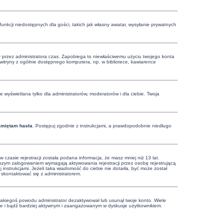
funkcji niedostępnych dla gości, takich jak własny awatar, wysyłanie prywatnych
ony przez administratora czas. Zapobiega to niewłaściwemu użyciu twojego konta
 z witryny z ogólnie dostępnego komputera, np. w bibliotece, kawiarence
 wyświetlana tylko dla administratorów, moderatorów i dla ciebie. Twoja
amiętam hasła
. Postępuj zgodnie z instrukcjami, a prawdopodobnie niedługo
zasie rejestracji została podana informacja, że masz mniej niż 13 lat.
rwszym zalogowaniem wymagają aktywowania rejestracji przez osobę rejestrującą
j instrukcjami. Jeżeli taka wiadomość do ciebie nie dotarła, być może został
 skontaktować się z administratorem.
 jakiegoś powodu administrator dezaktywował lub usunął twoje konto. Wiele
nownie i bądź bardziej aktywnym i zaangażowanym w dyskusje użytkownikiem.