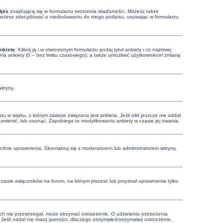
dpis
znajdującą się w formularzu tworzenia wiadomości. Możesz także
, możesz zdecydować o niedodawaniu do niego podpisu, usuwając w formularzu
nkietę
. Kliknij ją i w otworzonym formularzu podaj tytuł ankiety i co najmniej
ia ankiety (0 – bez limitu czasowego), a także umożliwić użytkownikom zmianę
itryny.
u w wątku, z którym zawsze związana jest ankieta. Jeśli nikt jeszcze nie oddał
ą zmienić, lub usunąć. Zapobiega to modyfikowaniu ankiety w czasie jej trwania.
dnie uprawnienia. Skontaktuj się z moderatorem lub administratorem witryny,
zanie załączników na forum, na którym piszesz lub przyznał uprawnienia tylko
ich nie przestrzegał, może otrzymać ostrzeżenie. O udzieleniu ostrzeżenia
Jeśli nadal nie masz jasności, dlaczego otrzymałeś/otrzymałaś ostrzeżenie,