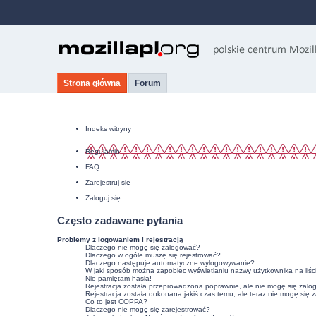
Strona główna
Forum
Indeks witryny
Regulamin
FAQ
Zarejestruj się
Zaloguj się
Często zadawane pytania
Problemy z logowaniem i rejestracją
Dlaczego nie mogę się zalogować?
Dlaczego w ogóle muszę się rejestrować?
Dlaczego następuje automatyczne wylogowywanie?
W jaki sposób można zapobiec wyświetlaniu nazwy użytkownika na liśc
Nie pamiętam hasła!
Rejestracja została przeprowadzona poprawnie, ale nie mogę się zalo
Rejestracja została dokonana jakiś czas temu, ale teraz nie mogę się 
Co to jest COPPA?
Dlaczego nie mogę się zarejestrować?