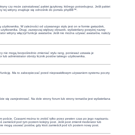
tryny czy może zainstalować pakiet językowy, którego potrzebujesz. Jeśli pakiet
ny tej witryny znajduje się odnośnik do portalu phpBB™.
ą użytkownika. W zależności od używanego stylu jest on w formie gwiazdek,
wy użytkownika. Drugi, zazwyczaj większy obrazek, wyświetlany powyżej nazwy
tor witryny włączył funkcje awatarów. Jeśli nie można używać awatarów, należy
cy nie mogą bezpośrednio zmieniać stylu rang, ponieważ ustawia je
or lub administrator obniży licznik postów takiego użytkownika.
 tę funkcję. Ma to zabezpieczać przed nieprawidłowym używaniem systemu poczty
ie się zarejestrować. Na dole strony forum lub strony tematów jest wyświetlana
m poście. Czasami można to zrobić tylko przez pewien czas po jego napisaniu.
ktoś zamieścił pod tym postem kolejny post. Jeśli post zmienił moderator lub
cy nie mogą usuwać postów, gdy ktoś zamieścił pod ich postem nowy post.