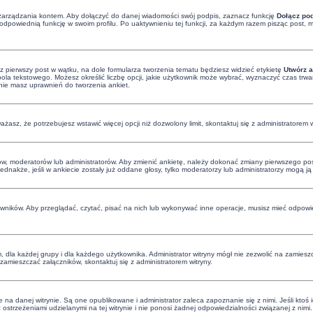
zarządzania kontem. Aby dołączyć do danej wiadomości swój podpis, zaznacz funkcję
Dołącz po
dpowiednią funkcję w swoim profilu. Po uaktywnieniu tej funkcji, za każdym razem pisząc post
z pierwszy post w wątku, na dole formularza tworzenia tematu będziesz widzieć etykietę
Utwórz a
a tekstowego. Możesz określić liczbę opcji, jakie użytkownik może wybrać, wyznaczyć czas trwan
 nie masz uprawnień do tworzenia ankiet.
uważasz, że potrzebujesz wstawić więcej opcji niż dozwolony limit, skontaktuj się z administratorem w
ów, moderatorów lub administratorów. Aby zmienić ankietę, należy dokonać zmiany pierwszego post
Jednakże, jeśli w ankiecie zostały już oddane głosy, tylko moderatorzy lub administratorzy mogą j
owników. Aby przeglądać, czytać, pisać na nich lub wykonywać inne operacje, musisz mieć odpowie
dla każdej grupy i dla każdego użytkownika. Administrator witryny mógł nie zezwolić na zamieszc
amieszczać załączników, skontaktuj się z administratorem witryny.
na danej witrynie. Są one opublikowane i administrator zaleca zapoznanie się z nimi. Jeśli ktoś 
trzeżeniami udzielanymi na tej witrynie i nie ponosi żadnej odpowiedzialności związanej z nimi. 