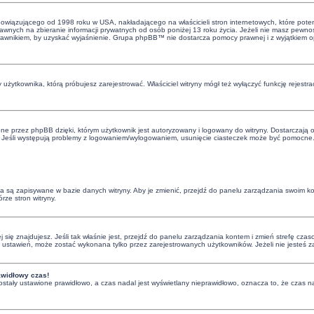
bowiązującego od 1998 roku w USA, nakładającego na właścicieli stron internetowych, które poten
nych na zbieranie informacji prywatnych od osób poniżej 13 roku życia. Jeżeli nie masz pewnośc
 z prawnikiem, by uzyskać wyjaśnienie. Grupa phpBB™ nie dostarcza pomocy prawnej i z wyjątkiem
 użytkownika, którą próbujesz zarejestrować. Właściciel witryny mógł też wyłączyć funkcję rejestra
e przez phpBB dzięki, którym użytkownik jest autoryzowany i logowany do witryny. Dostarczają one
. Jeśli występują problemy z logowaniem/wylogowaniem, usunięcie ciasteczek może być pomocne
nia są zapisywane w bazie danych witryny. Aby je zmienić, przejdź do panelu zarządzania swoim 
rze stron witryny.
órej się znajdujesz. Jeśli tak właśnie jest, przejdź do panelu zarządzania kontem i zmień strefę 
ci ustawień, może zostać wykonana tylko przez zarejestrowanych użytkowników. Jeżeli nie jesteś 
awidłowy czas!
ostały ustawione prawidłowo, a czas nadal jest wyświetlany nieprawidłowo, oznacza to, że czas na