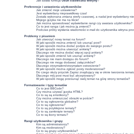
Jak działa funkcja
Usuń ciasteczka witryny
?
Preferencje i ustawienia użytkowników
Jak zmienić moje ustawienia?
Jest wyświetlany nieprawidłowy czas!
Została wykonana zmiana strefy czasowej, a nadal jest wyświetlany ni
Mojego języka nie ma na liście!
Jak można spowodować wyświetlanie rangi czy awatara użytkownika?
Co to jest ranga i jak można ją zmienić?
Podczas próby wysłania wiadomości e-mail do użytkownika witryna pro
Problemy z pisaniem
Jak utworzyć nowy temat na forum?
W jaki sposób można zmienić lub usunąć post?
W jaki sposób można dodać podpis do swojego postu?
W jaki sposób można utworzyć ankietę?
Dlaczego nie można dodać więcej opcji ankiety?
W jaki sposób zmienić lub usunąć ankietę?
Dlaczego nie mam dostępu do forum?
Dlaczego nie mogę dodawać załączników?
Dlaczego otrzymałem/otrzymałam ostrzeżenie?
W jaki sposób można zgłosić posty moderatorowi?
Do czego służy przycisk
Zapisz
znajdujący się w oknie tworzenia temat
Dlaczego mój post musi być akceptowany?
W jaki sposób mogę przesunąć swój temat na górę strony tematów?
Formatowanie i typy tematów
Co to jest BBCode?
Czy można używać języka HTML?
Co to są są emotikony?
Czy można umieszczać obrazki w poście?
Co to są ogłoszenia globalne?
Co to są ogłoszenia?
Co to są przyklejone tematy?
Co to są zamknięte tematy?
Co to są ikony tematu?
Rangi użytkownika i grupy
Kim są administratorzy?
Kim są moderatorzy?
Co to są grupy użytkowników?