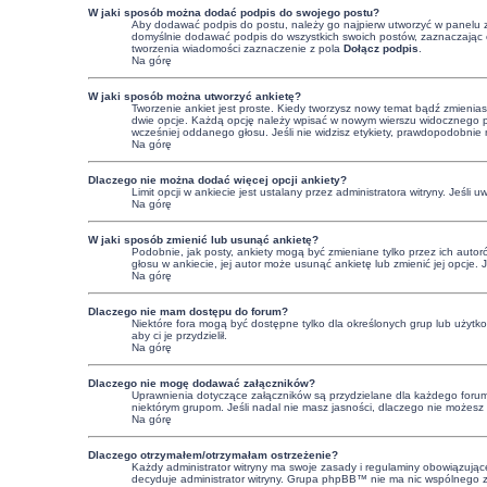
W jaki sposób można dodać podpis do swojego postu?
Aby dodawać podpis do postu, należy go najpierw utworzyć w panelu 
domyślnie dodawać podpis do wszystkich swoich postów, zaznaczając o
tworzenia wiadomości zaznaczenie z pola
Dołącz podpis
.
Na górę
W jaki sposób można utworzyć ankietę?
Tworzenie ankiet jest proste. Kiedy tworzysz nowy temat bądź zmienias
dwie opcje. Każdą opcję należy wpisać w nowym wierszu widocznego pol
wcześniej oddanego głosu. Jeśli nie widzisz etykiety, prawdopodobnie
Na górę
Dlaczego nie można dodać więcej opcji ankiety?
Limit opcji w ankiecie jest ustalany przez administratora witryny. Jeśli 
Na górę
W jaki sposób zmienić lub usunąć ankietę?
Podobnie, jak posty, ankiety mogą być zmieniane tylko przez ich autor
głosu w ankiecie, jej autor może usunąć ankietę lub zmienić jej opcje. 
Na górę
Dlaczego nie mam dostępu do forum?
Niektóre fora mogą być dostępne tylko dla określonych grup lub użytk
aby ci je przydzielił.
Na górę
Dlaczego nie mogę dodawać załączników?
Uprawnienia dotyczące załączników są przydzielane dla każdego forum, 
niektórym grupom. Jeśli nadal nie masz jasności, dlaczego nie możesz z
Na górę
Dlaczego otrzymałem/otrzymałam ostrzeżenie?
Każdy administrator witryny ma swoje zasady i regulaminy obowiązujące 
decyduje administrator witryny. Grupa phpBB™ nie ma nic wspólnego z os