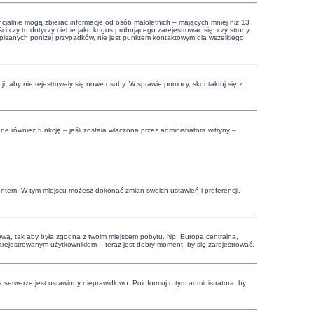
cjalnie mogą zbierać informacje od osób małoletnich – mających mniej niż 13
i czy to dotyczy ciebie jako kogoś próbującego zarejestrować się, czy strony
 opisanych poniżej przypadków, nie jest punktem kontaktowym dla wszelkiego
cji, aby nie rejestrowały się nowe osoby. W sprawie pomocy, skontaktuj się z
 również funkcję – jeśli została włączona przez administratora witryny –
.
kontem. W tym miejscu możesz dokonać zmian swoich ustawień i preferencji.
czasową, tak aby była zgodna z twoim miejscem pobytu. Np. Europa centralna,
zarejestrowanym użytkownikiem – teraz jest dobry moment, by się zarejestrować.
 serwerze jest ustawiony nieprawidłowo. Poinformuj o tym administratora, by