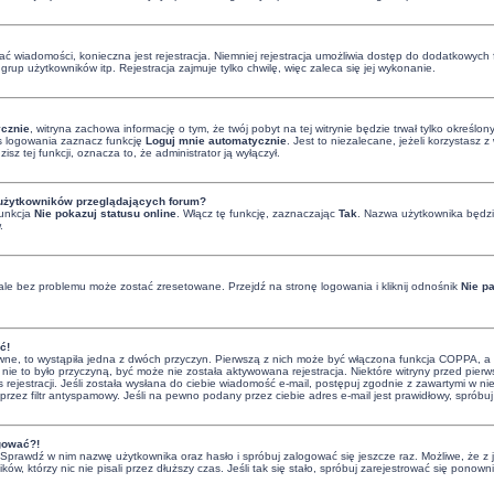
isać wiadomości, konieczna jest rejestracja. Niemniej rejestracja umożliwia dostęp do dodatkowych 
rup użytkowników itp. Rejestracja zajmuje tylko chwilę, więc zaleca się jej wykonanie.
cznie
, witryna zachowa informację o tym, że twój pobyt na tej witrynie będzie trwał tylko określ
 logowania zaznacz funkcję
Loguj mnie automatycznie
. Jest to niezalecane, jeżeli korzystasz
zisz tej funkcji, oznacza to, że administrator ją wyłączył.
 użytkowników przeglądających forum?
funkcja
Nie pokazuj statusu online
. Włącz tę funkcję, zaznaczając
Tak
. Nazwa użytkownika będzie
.
le bez problemu może zostać zresetowane. Przejdź na stronę logowania i kliknij odnośnik
Nie p
ć!
ne, to wystąpiła jedna z dwóch przyczyn. Pierwszą z nich może być włączona funkcja COPPA, a w c
 nie to było przyczyną, być może nie została aktywowana rejestracja. Niektóre witryny przed pie
 rejestracji. Jeśli została wysłana do ciebie wiadomość e-mail, postępuj zgodnie z zawartymi w nie
zez filtr antyspamowy. Jeśli na pewno podany przez ciebie adres e-mail jest prawidłowy, spróbuj
ogować?!
i. Sprawdź w nim nazwę użytkownika oraz hasło i spróbuj zalogować się jeszcze raz. Możliwe, że z
ków, którzy nic nie pisali przez dłuższy czas. Jeśli tak się stało, spróbuj zarejestrować się po