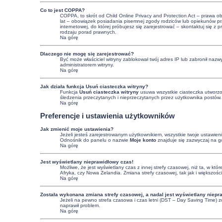
Co to jest COPPA?
COPPA, to skrót od Child Online Privacy and Protection Act – prawa o
lat – obowiązek posiadania pisemnej zgody rodziców lub opiekunów praw
internetowej, do której próbujesz się zarejestrować – skontaktuj się
rodzaju porad prawnych.
Na górę
Dlaczego nie mogę się zarejestrować?
Być może właściciel witryny zablokował twój adres IP lub zabronił nazwy
administratorem witryny.
Na górę
Jak działa funkcja
Usuń ciasteczka witryny
?
Funkcja
Usuń ciasteczka witryny
usuwa wszystkie ciasteczka utworzon
śledzenia przeczytanych i nieprzeczytanych przez użytkownika postów
Na górę
Preferencje i ustawienia użytkowników
Jak zmienić moje ustawienia?
Jeżeli jesteś zarejestrowanym użytkownikiem, wszystkie twoje ustawie
Odnośnik do panelu o nazwie
Moje konto
znajduje się zazwyczaj na gó
Na górę
Jest wyświetlany nieprawidłowy czas!
Możliwe, że jest wyświetlany czas z innej strefy czasowej, niż ta, w kt
Afryka, czy Nowa Zelandia. Zmiana strefy czasowej, tak jak i większoś
Na górę
Została wykonana zmiana strefy czasowej, a nadal jest wyświetlany niepr
Jeżeli na pewno strefa czasowa i czas letni (DST – Day Saving Time) z
naprawił problem.
Na górę