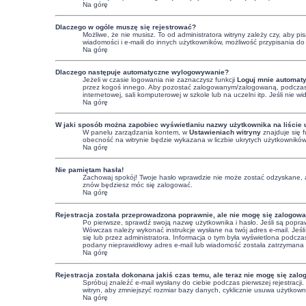
Na górę
Dlaczego w ogóle muszę się rejestrować?
Możliwe, że nie musisz. To od administratora witryny zależy czy, aby p
wiadomości i e-maili do innych użytkowników, możliwość przypisania do g
Na górę
Dlaczego następuje automatyczne wylogowywanie?
Jeżeli w czasie logowania nie zaznaczysz funkcji
Loguj mnie automaty
przez kogoś innego. Aby pozostać zalogowanym/zalogowaną, podczas
internetowej, sali komputerowej w szkole lub na uczelni itp. Jeśli nie wid
Na górę
W jaki sposób można zapobiec wyświetlaniu nazwy użytkownika na liście
W panelu zarządzania kontem, w
Ustawieniach witryny
znajduje się 
obecność na witrynie będzie wykazana w liczbie ukrytych użytkowników
Na górę
Nie pamiętam hasła!
Zachowaj spokój! Twoje hasło wprawdzie nie może zostać odzyskane, a
znów będziesz móc się zalogować.
Na górę
Rejestracja została przeprowadzona poprawnie, ale nie mogę się zalogowa
Po pierwsze, sprawdź swoją nazwę użytkownika i hasło. Jeśli są popraw
Wówczas należy wykonać instrukcje wysłane na twój adres e-mail. Jeśli
się lub przez administratora. Informacja o tym była wyświetlona podczas
podany nieprawidłowy adres e-mail lub wiadomość została zatrzymana pr
Na górę
Rejestracja została dokonana jakiś czas temu, ale teraz nie mogę się zal
Spróbuj znaleźć e-mail wysłany do ciebie podczas pierwszej rejestracj
witryn, aby zmniejszyć rozmiar bazy danych, cyklicznie usuwa użytkowni
Na górę