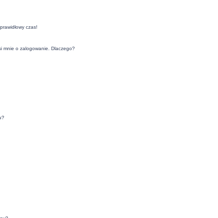
eprawidłowy czas!
si mnie o zalogowanie. Dlaczego?
u?