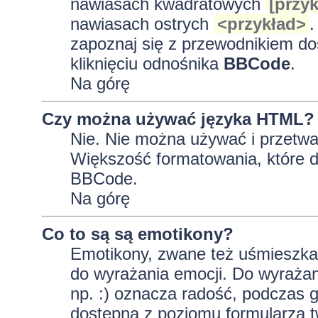
nawiasach kwadratowych
[przyk
nawiasach ostrych
<przykład>
.
zapoznaj się z przewodnikiem do
kliknięciu odnośnika
BBCode
.
Na górę
Czy można używać języka HTML?
Nie. Nie można używać i przetwa
Większość formatowania, które
BBCode.
Na górę
Co to są są emotikony?
Emotikony, zwane też uśmieszkam
do wyrażania emocji. Do wyrażan
np. :) oznacza radość, podczas gd
dostępna z poziomu formularza t