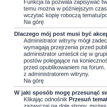
Funkcja ta pozwala zapisywać tw
temu można w późniejszym czasi
wczytać kopię roboczą tematu/po
Na górę
Dlaczego mój post musi być akc
Administrator witryny mógł zad
wymagają przejrzenia przed publi
administrator umieścił cię w grup
postów polegające na konieczno
przed opublikowaniem na forum. A
z administratorem witryny.
Na górę
W jaki sposób mogę przesunąć sw
Klikając odnośnik
Przesuń tema
zazwyczaj na dole strony, możes