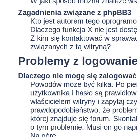
W jaki sposób można znaleźć wsz
Zagadnienia związane z phpBB3
Kto jest autorem tego oprogram
Dlaczego funkcja X nie jest dost
Z kim się kontaktować w sprawa
związanych z tą witryną?
Problemy z logowaniem
Dlaczego nie mogę się zalogowa
Powodów może być kilka. Po pie
użytkownika i hasło są prawidłowe
właścicielem witryny i zapytaj czy
prawdopodobieństwo, że problem 
której znajduje się forum. Skonta
o tym problemie. Musi on go nap
Na górę