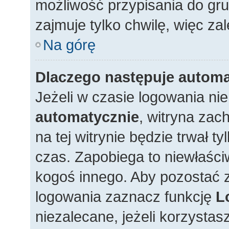
możliwość przypisania do gru
zajmuje tylko chwilę, więc zal
Na górę
Dlaczego następuje autom
Jeżeli w czasie logowania ni
automatycznie
, witryna zac
na tej witrynie będzie trwał t
czas. Zapobiega to niewłaśc
kogoś innego. Aby pozostać
logowania zaznacz funkcję
L
niezalecane, jeżeli korzystas