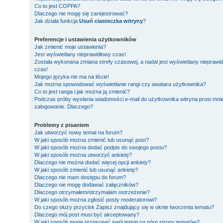
Co to jest COPPA?
Dlaczego nie mogę się zarejestrować?
Jak działa funkcja
Usuń ciasteczka witryny
?
Preferencje i ustawienia użytkowników
Jak zmienić moje ustawienia?
Jest wyświetlany nieprawidłowy czas!
Została wykonana zmiana strefy czasowej, a nadal jest wyświetlany nieprawi
czas!
Mojego języka nie ma na liście!
Jak można spowodować wyświetlanie rangi czy awatara użytkownika?
Co to jest ranga i jak można ją zmienić?
Podczas próby wysłania wiadomości e-mail do użytkownika witryna prosi mni
zalogowanie. Dlaczego?
Problemy z pisaniem
Jak utworzyć nowy temat na forum?
W jaki sposób można zmienić lub usunąć post?
W jaki sposób można dodać podpis do swojego postu?
W jaki sposób można utworzyć ankietę?
Dlaczego nie można dodać więcej opcji ankiety?
W jaki sposób zmienić lub usunąć ankietę?
Dlaczego nie mam dostępu do forum?
Dlaczego nie mogę dodawać załączników?
Dlaczego otrzymałem/otrzymałam ostrzeżenie?
W jaki sposób można zgłosić posty moderatorowi?
Do czego służy przycisk
Zapisz
znajdujący się w oknie tworzenia tematu?
Dlaczego mój post musi być akceptowany?
W jaki sposób mogę przesunąć swój temat na górę strony tematów?