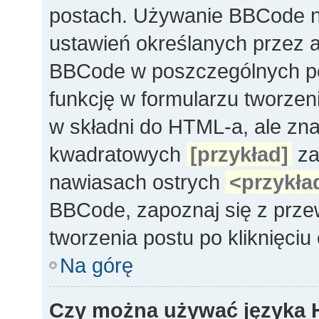
postach. Używanie BBCode na
ustawień określanych przez 
BBCode w poszczególnych po
funkcję w formularzu tworze
w składni do HTML-a, ale zn
kwadratowych
[przykład]
za
nawiasach ostrych
<przykła
BBCode, zapoznaj się z prze
tworzenia postu po kliknięci
Na górę
Czy można używać języka