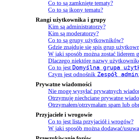
Co to są zamknięte tematy?
Co to są ikony tematu?
Rangi użytkownika i grupy
Kim są administratorzy?
Kim są moderatorzy?
Co to są grupy użytkowników?
Gdzie znajduje się spis grup użytkow
W jaki sposób można zostać liderem 
Dlaczego niektóre nazwy użytkownik
Co to jest
Domyślna grupa użyt
Czym jest odnośnik
Zespół admin
Prywatne wiadomości
Nie mogę wysyłać prywatnych wiado
Otrzymuję niechciane prywatne wiad
Otrzymałem/otrzymałam spam lub obra
Przyjaciele i wrogowie
Co to jest lista przyjaciół i wrogów?
W jaki sposób można dodawać/usuwać
Przeszukiwanie forów