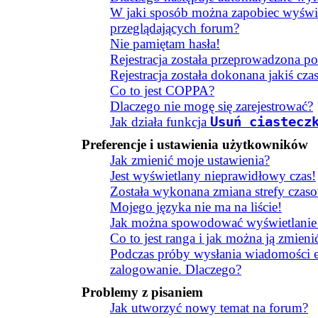
W jaki sposób można zapobiec wyświ
przeglądających forum?
Nie pamiętam hasła!
Rejestracja została przeprowadzona po
Rejestracja została dokonana jakiś cza
Co to jest COPPA?
Dlaczego nie mogę się zarejestrować?
Jak działa funkcja
Usuń ciastecz
Preferencje i ustawienia użytkowników
Jak zmienić moje ustawienia?
Jest wyświetlany nieprawidłowy czas!
Została wykonana zmiana strefy czaso
Mojego języka nie ma na liście!
Jak można spowodować wyświetlanie 
Co to jest ranga i jak można ją zmieni
Podczas próby wysłania wiadomości e
zalogowanie. Dlaczego?
Problemy z pisaniem
Jak utworzyć nowy temat na forum?