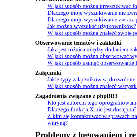
W jaki sposób można przeszukiwać fo
Dlaczego moje wyszukiwanie nie zw
Dlaczego moje wyszukiwanie zwraca p
Jak można wyszukać użytkowników?
W jaki sposób można znaleźć swoje po
Obserwowanie tematów i zakładki
Jaka jest różnica między dodaniem z
W jaki sposób można obserwować wyb
W jaki sposób usunąć obserwowanie 
Załączniki
Jakie typy załączników są dozwolone n
W jaki sposób można znaleźć wszystki
Zagadnienia związane z phpBB3
Kto jest autorem tego oprogramowani
Dlaczego funkcja X nie jest dostępna?
Z kim się kontaktować w sprawach na
witryną?
Problemy z logowaniem i rej