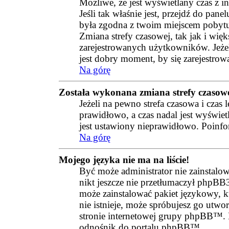
Możliwe, że jest wyświetlany czas z inn
Jeśli tak właśnie jest, przejdź do pan
była zgodna z twoim miejscem pobytu
Zmiana strefy czasowej, tak jak i wię
zarejestrowanych użytkowników. Jeżel
jest dobry moment, by się zarejestrow
Na górę
Została wykonana zmiana strefy czasowej
Jeżeli na pewno strefa czasowa i czas
prawidłowo, a czas nadal jest wyświet
jest ustawiony nieprawidłowo. Poinfo
Na górę
Mojego języka nie ma na liście!
Być może administrator nie zainstalow
nikt jeszcze nie przetłumaczył phpBB3
może zainstalować pakiet językowy, kt
nie istnieje, może spróbujesz go utwo
stronie internetowej grupy phpBB™. Na
odnośnik do portalu phpBB™.