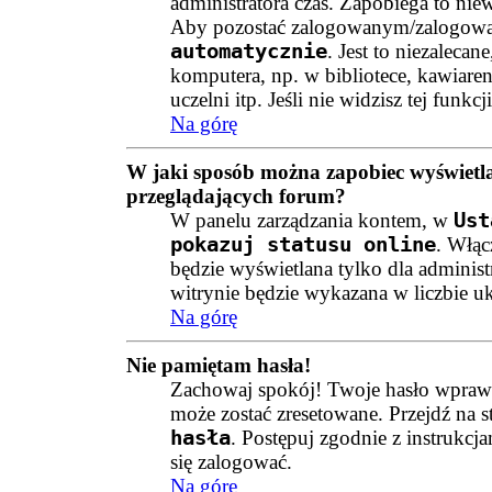
administratora czas. Zapobiega to ni
Aby pozostać zalogowanym/zalogowan
automatycznie
. Jest to niezalecan
komputera, np. w bibliotece, kawiaren
uczelni itp. Jeśli nie widzisz tej funkc
Na górę
W jaki sposób można zapobiec wyświetl
przeglądających forum?
W panelu zarządzania kontem, w
Ust
pokazuj statusu online
. Włąc
będzie wyświetlana tylko dla adminis
witrynie będzie wykazana w liczbie 
Na górę
Nie pamiętam hasła!
Zachowaj spokój! Twoje hasło wprawd
może zostać zresetowane. Przejdź na s
hasła
. Postępuj zgodnie z instrukc
się zalogować.
Na górę