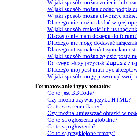
W jaki sposób można zmienić lub usu
W jaki sposób można dodać podpis d
W jaki sposób można utworzyć ankiet
Dlaczego nie można dodać więcej opcj
W jaki sposób zmienić lub usunąć ank
Dlaczego nie mam dostępu do forum?
Dlaczego nie mogę dodawać załączni
Dlaczego otrzymałem/otrzymałam ostr
W jaki sposób można zgłosić posty m
Do czego służy przycisk
Zapisz
znaj
Dlaczego mój post musi być akcepto
W jaki sposób mogę przesunąć swój t
Formatowanie i typy tematów
Co to jest BBCode?
Czy można używać języka HTML?
Co to są są emotikony?
Czy można umieszczać obrazki w poś
Co to są ogłoszenia globalne?
Co to są ogłoszenia?
Co to są przyklejone tematy?