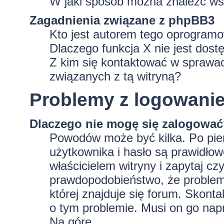
W jaki sposób można znaleźć wsz
Zagadnienia związane z phpBB3
Kto jest autorem tego oprogram
Dlaczego funkcja X nie jest dost
Z kim się kontaktować w sprawa
związanych z tą witryną?
Problemy z logowaniem
Dlaczego nie mogę się zalogowa
Powodów może być kilka. Po pie
użytkownika i hasło są prawidłowe
właścicielem witryny i zapytaj czy
prawdopodobieństwo, że problem 
której znajduje się forum. Skonta
o tym problemie. Musi on go nap
Na górę