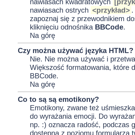
nawiasach kwadratowych
[przyk
nawiasach ostrych
<przykład>
.
zapoznaj się z przewodnikiem do
kliknięciu odnośnika
BBCode
.
Na górę
Czy można używać języka HTML?
Nie. Nie można używać i przetwa
Większość formatowania, które
BBCode.
Na górę
Co to są są emotikony?
Emotikony, zwane też uśmieszkam
do wyrażania emocji. Do wyrażan
np. :) oznacza radość, podczas gd
dostępna z poziomu formularza t