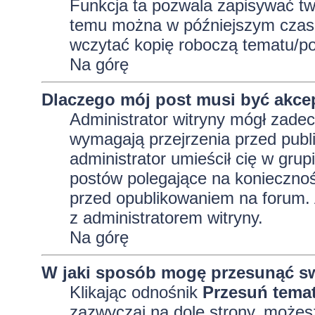
Funkcja ta pozwala zapisywać tw
temu można w późniejszym czasi
wczytać kopię roboczą tematu/po
Na górę
Dlaczego mój post musi być akc
Administrator witryny mógł zad
wymagają przejrzenia przed publi
administrator umieścił cię w grup
postów polegające na konieczno
przed opublikowaniem na forum. A
z administratorem witryny.
Na górę
W jaki sposób mogę przesunąć sw
Klikając odnośnik
Przesuń tema
zazwyczaj na dole strony, możes