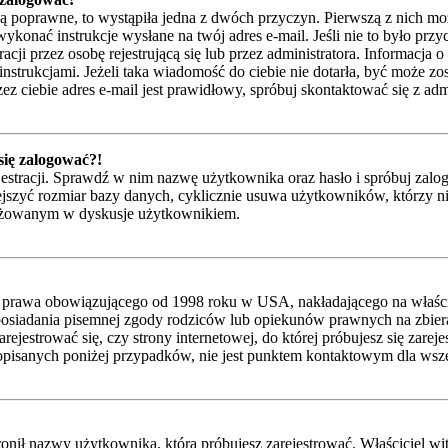
są poprawne, to wystąpiła jedna z dwóch przyczyn. Pierwszą z nich mo
ykonać instrukcje wysłane na twój adres e-mail. Jeśli nie to było przy
przez osobę rejestrującą się lub przez administratora. Informacja o t
instrukcjami. Jeżeli taka wiadomość do ciebie nie dotarła, być może z
z ciebie adres e-mail jest prawidłowy, spróbuj skontaktować się z adm
 się zalogować?!
jestracji. Sprawdź w nim nazwę użytkownika oraz hasło i spróbuj zalog
zyć rozmiar bazy danych, cyklicznie usuwa użytkowników, którzy nic nie
gażowanym w dyskusje użytkownikiem.
 prawa obowiązującego od 1998 roku w USA, nakładającego na właścicie
posiadania pisemnej zgody rodziców lub opiekunów prawnych na zbieran
ejestrować się, czy strony internetowej, do której próbujesz się zarej
isanych poniżej przypadków, nie jest punktem kontaktowym dla wsze
nił nazwy użytkownika, którą próbujesz zarejestrować. Właściciel witry