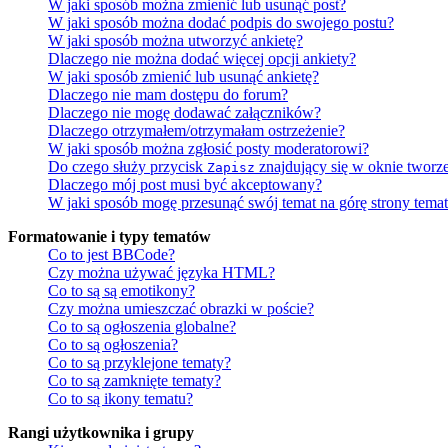
W jaki sposób można zmienić lub usunąć post?
W jaki sposób można dodać podpis do swojego postu?
W jaki sposób można utworzyć ankietę?
Dlaczego nie można dodać więcej opcji ankiety?
W jaki sposób zmienić lub usunąć ankietę?
Dlaczego nie mam dostępu do forum?
Dlaczego nie mogę dodawać załączników?
Dlaczego otrzymałem/otrzymałam ostrzeżenie?
W jaki sposób można zgłosić posty moderatorowi?
Do czego służy przycisk
znajdujący się w oknie tworz
Zapisz
Dlaczego mój post musi być akceptowany?
W jaki sposób mogę przesunąć swój temat na górę strony tema
Formatowanie i typy tematów
Co to jest BBCode?
Czy można używać języka HTML?
Co to są są emotikony?
Czy można umieszczać obrazki w poście?
Co to są ogłoszenia globalne?
Co to są ogłoszenia?
Co to są przyklejone tematy?
Co to są zamknięte tematy?
Co to są ikony tematu?
Rangi użytkownika i grupy