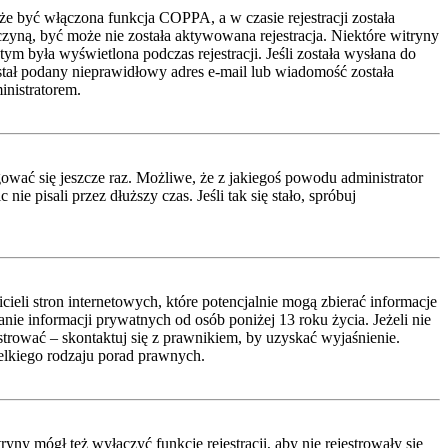
że być włączona funkcja COPPA, a w czasie rejestracji została
czyną, być może nie została aktywowana rejestracja. Niektóre witryny
ym była wyświetlona podczas rejestracji. Jeśli została wysłana do
ostał podany nieprawidłowy adres e-mail lub wiadomość została
inistratorem.
ować się jeszcze raz. Możliwe, że z jakiegoś powodu administrator
 pisali przez dłuższy czas. Jeśli tak się stało, spróbuj
li stron internetowych, które potencjalnie mogą zbierać informacje
ie informacji prywatnych od osób poniżej 13 roku życia. Jeżeli nie
estrować – skontaktuj się z prawnikiem, by uzyskać wyjaśnienie.
lkiego rodzaju porad prawnych.
ny mógł też wyłączyć funkcję rejestracji, aby nie rejestrowały się