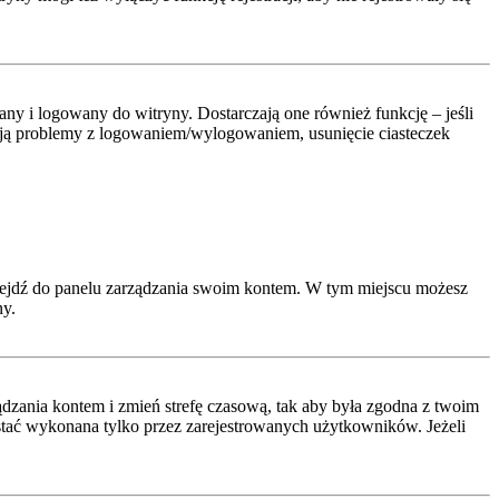
y i logowany do witryny. Dostarczają one również funkcję – jeśli
pują problemy z logowaniem/wylogowaniem, usunięcie ciasteczek
rzejdź do panelu zarządzania swoim kontem. W tym miejscu możesz
ny.
arządzania kontem i zmień strefę czasową, tak aby była zgodna z twoim
ostać wykonana tylko przez zarejestrowanych użytkowników. Jeżeli