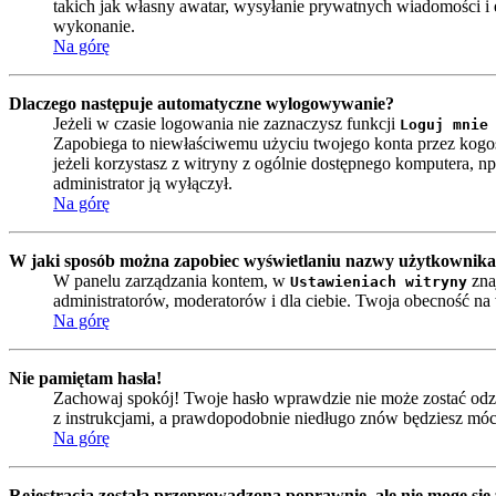
takich jak własny awatar, wysyłanie prywatnych wiadomości i e
wykonanie.
Na górę
Dlaczego następuje automatyczne wylogowywanie?
Jeżeli w czasie logowania nie zaznaczysz funkcji
Loguj mnie
Zapobiega to niewłaściwemu użyciu twojego konta przez kog
jeżeli korzystasz z witryny z ogólnie dostępnego komputera, np. 
administrator ją wyłączył.
Na górę
W jaki sposób można zapobiec wyświetlaniu nazwy użytkownika 
W panelu zarządzania kontem, w
zna
Ustawieniach witryny
administratorów, moderatorów i dla ciebie. Twoja obecność n
Na górę
Nie pamiętam hasła!
Zachowaj spokój! Twoje hasło wprawdzie nie może zostać odzy
z instrukcjami, a prawdopodobnie niedługo znów będziesz móc
Na górę
Rejestracja została przeprowadzona poprawnie, ale nie mogę się