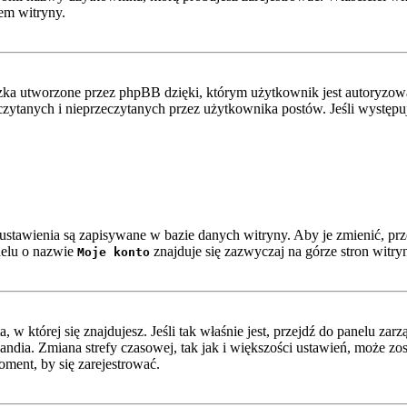
em witryny.
ka utworzone przez phpBB dzięki, którym użytkownik jest autoryzowan
zeczytanych i nieprzeczytanych przez użytkownika postów. Jeśli wystę
e ustawienia są zapisywane w bazie danych witryny. Aby je zmienić, p
nelu o nazwie
znajduje się zazwyczaj na górze stron witry
Moje konto
ta, w której się znajdujesz. Jeśli tak właśnie jest, przejdź do panelu z
ndia. Zmiana strefy czasowej, tak jak i większości ustawień, może z
oment, by się zarejestrować.