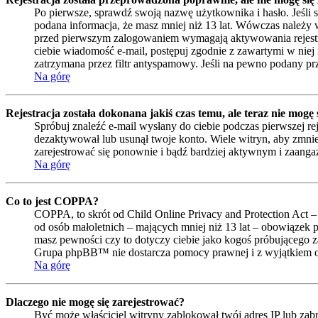
Po pierwsze, sprawdź swoją nazwę użytkownika i hasło. Jeśli 
podana informacja, że masz mniej niż 13 lat. Wówczas należy w
przed pierwszym zalogowaniem wymagają aktywowania rejestracji 
ciebie wiadomość e-mail, postępuj zgodnie z zawartymi w niej 
zatrzymana przez filtr antyspamowy. Jeśli na pewno podany prze
Na górę
Rejestracja została dokonana jakiś czas temu, ale teraz nie mogę
Spróbuj znaleźć e-mail wysłany do ciebie podczas pierwszej re
dezaktywował lub usunął twoje konto. Wiele witryn, aby zmniejs
zarejestrować się ponownie i bądź bardziej aktywnym i zaan
Na górę
Co to jest COPPA?
COPPA, to skrót od Child Online Privacy and Protection Act –
od osób małoletnich – mających mniej niż 13 lat – obowiązek 
masz pewności czy to dotyczy ciebie jako kogoś próbującego zar
Grupa phpBB™ nie dostarcza pomocy prawnej i z wyjątkiem op
Na górę
Dlaczego nie mogę się zarejestrować?
Być może właściciel witryny zablokował twój adres IP lub zabro