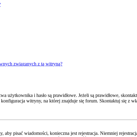
?
wnych związanych z tą witryną?
 użytkownika i hasło są prawidłowe. Jeżeli są prawidłowe, skontaktuj
onfiguracja witryny, na której znajduje się forum. Skontaktuj się z 
y, aby pisać wiadomości, konieczna jest rejestracja. Niemniej rejestra