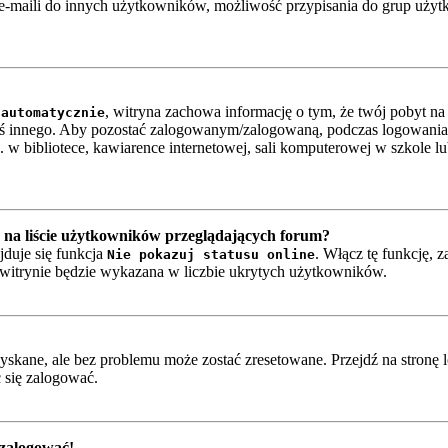
-maili do innych użytkowników, możliwość przypisania do grup użytkow
, witryna zachowa informację o tym, że twój pobyt na t
 automatycznie
oś innego. Aby pozostać zalogowanym/zalogowaną, podczas logowania
w bibliotece, kawiarence internetowej, sali komputerowej w szkole lub n
na liście użytkowników przeglądających forum?
jduje się funkcja
. Włącz tę funkcję, 
Nie pokazuj statusu online
a witrynie będzie wykazana w liczbie ukrytych użytkowników.
skane, ale bez problemu może zostać zresetowane. Przejdź na stronę l
 się zalogować.
 zalogować!