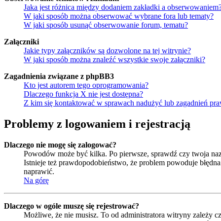
Jaka jest różnica między dodaniem zakładki a obserwowaniem
W jaki sposób można obserwować wybrane fora lub tematy?
W jaki sposób usunąć obserwowanie forum, tematu?
Załączniki
Jakie typy załączników są dozwolone na tej witrynie?
W jaki sposób można znaleźć wszystkie swoje załączniki?
Zagadnienia związane z phpBB3
Kto jest autorem tego oprogramowania?
Dlaczego funkcja X nie jest dostępna?
Z kim się kontaktować w sprawach nadużyć lub zagadnień pra
Problemy z logowaniem i rejestracją
Dlaczego nie mogę się zalogować?
Powodów może być kilka. Po pierwsze, sprawdź czy twoja nazwa
Istnieje też prawdopodobieństwo, że problem powoduje błędna k
naprawić.
Na górę
Dlaczego w ogóle muszę się rejestrować?
Możliwe, że nie musisz. To od administratora witryny zależy cz