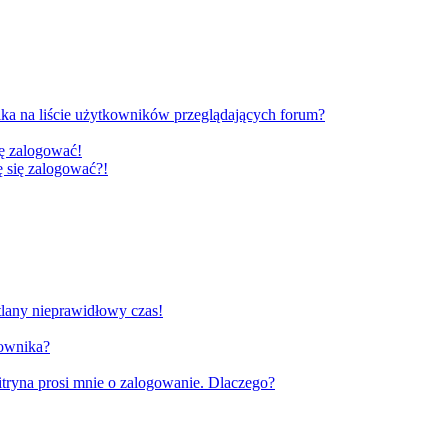
ka na liście użytkowników przeglądających forum?
ię zalogować!
gę się zalogować?!
tlany nieprawidłowy czas!
kownika?
tryna prosi mnie o zalogowanie. Dlaczego?