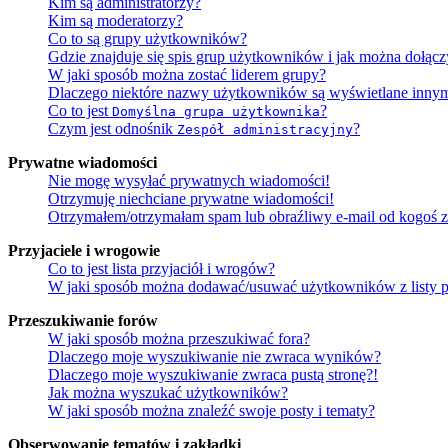
Kim są administratorzy?
Kim są moderatorzy?
Co to są grupy użytkowników?
Gdzie znajduje się spis grup użytkowników i jak można dołąc
W jaki sposób można zostać liderem grupy?
Dlaczego niektóre nazwy użytkowników są wyświetlane innym
Co to jest
?
Domyślna grupa użytkownika
Czym jest odnośnik
?
Zespół administracyjny
Prywatne wiadomości
Nie mogę wysyłać prywatnych wiadomości!
Otrzymuję niechciane prywatne wiadomości!
Otrzymałem/otrzymałam spam lub obraźliwy e-mail od kogoś z 
Przyjaciele i wrogowie
Co to jest lista przyjaciół i wrogów?
W jaki sposób można dodawać/usuwać użytkowników z listy p
Przeszukiwanie forów
W jaki sposób można przeszukiwać fora?
Dlaczego moje wyszukiwanie nie zwraca wyników?
Dlaczego moje wyszukiwanie zwraca pustą stronę?!
Jak można wyszukać użytkowników?
W jaki sposób można znaleźć swoje posty i tematy?
Obserwowanie tematów i zakładki