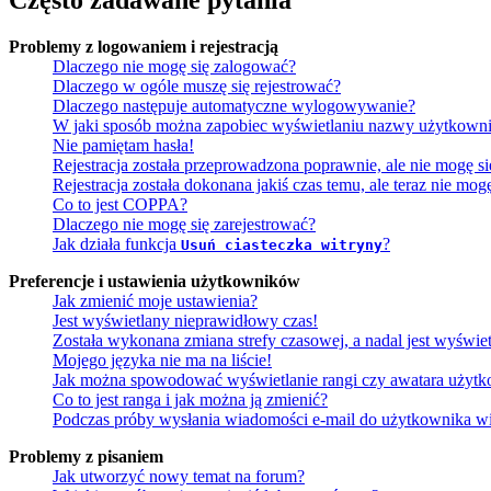
Często zadawane pytania
Problemy z logowaniem i rejestracją
Dlaczego nie mogę się zalogować?
Dlaczego w ogóle muszę się rejestrować?
Dlaczego następuje automatyczne wylogowywanie?
W jaki sposób można zapobiec wyświetlaniu nazwy użytkowni
Nie pamiętam hasła!
Rejestracja została przeprowadzona poprawnie, ale nie mogę s
Rejestracja została dokonana jakiś czas temu, ale teraz nie mo
Co to jest COPPA?
Dlaczego nie mogę się zarejestrować?
Jak działa funkcja
?
Usuń ciasteczka witryny
Preferencje i ustawienia użytkowników
Jak zmienić moje ustawienia?
Jest wyświetlany nieprawidłowy czas!
Została wykonana zmiana strefy czasowej, a nadal jest wyświe
Mojego języka nie ma na liście!
Jak można spowodować wyświetlanie rangi czy awatara użyt
Co to jest ranga i jak można ją zmienić?
Podczas próby wysłania wiadomości e-mail do użytkownika wi
Problemy z pisaniem
Jak utworzyć nowy temat na forum?