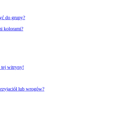
zyć do grupy?
i kolorami?
tej witryny!
rzyjaciół lub wrogów?