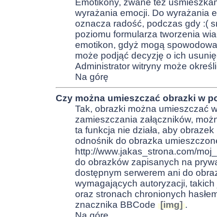
Emotikony, zwane też uśmieszkami
wyrażania emocji. Do wyrażania em
oznacza radość, podczas gdy :( sm
poziomu formularza tworzenia wi
emotikon, gdyż mogą spowodować, 
może podjąć decyzję o ich usunię
Administrator witryny może określ
Na górę
Czy można umieszczać obrazki w p
Tak, obrazki można umieszczać w 
zamieszczania załączników, można
ta funkcja nie działa, aby obraze
odnośnik do obrazka umieszczone
http://www.jakas_strona.com/moj
do obrazków zapisanych na prywa
dostępnym serwerem ani do obraz
wymagających autoryzacji, takich 
oraz stronach chronionych hasłem
znacznika BBCode
[img]
.
Na górę