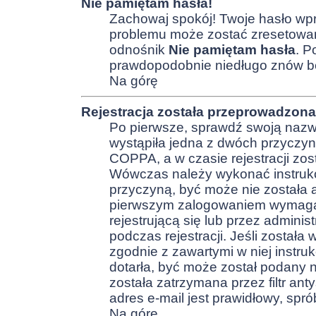
Nie pamiętam hasła!
Zachowaj spokój! Twoje hasło wp
problemu może zostać zresetowane.
odnośnik
Nie pamiętam hasła
. P
prawdopodobnie niedługo znów b
Na górę
Rejestracja została przeprowadzona
Po pierwsze, sprawdź swoją nazwę
wystąpiła jedna z dwóch przyczyn
COPPA, a w czasie rejestracji zos
Wówczas należy wykonać instrukcje
przyczyną, być może nie została a
pierwszym zalogowaniem wymagają
rejestrującą się lub przez adminis
podczas rejestracji. Jeśli została
zgodnie z zawartymi w niej instru
dotarła, być może został podany 
została zatrzymana przez filtr an
adres e-mail jest prawidłowy, spr
Na górę