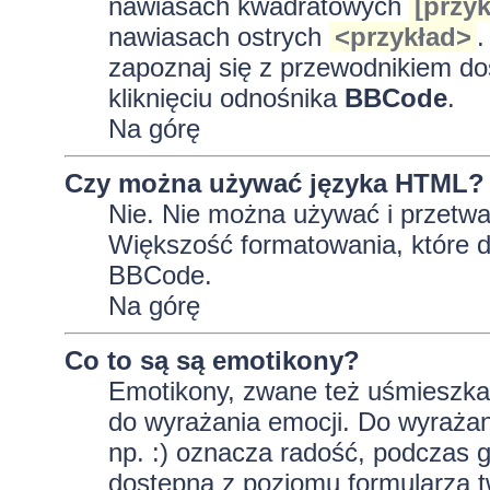
nawiasach kwadratowych
[przyk
nawiasach ostrych
<przykład>
.
zapoznaj się z przewodnikiem do
kliknięciu odnośnika
BBCode
.
Na górę
Czy można używać języka HTML?
Nie. Nie można używać i przetwa
Większość formatowania, które
BBCode.
Na górę
Co to są są emotikony?
Emotikony, zwane też uśmieszkam
do wyrażania emocji. Do wyrażan
np. :) oznacza radość, podczas gd
dostępna z poziomu formularza t