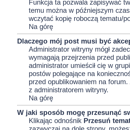
Funkcja ta pozwala zapisywać tw
temu można w późniejszym czasi
wczytać kopię roboczą tematu/po
Na górę
Dlaczego mój post musi być akc
Administrator witryny mógł zad
wymagają przejrzenia przed publi
administrator umieścił cię w grup
postów polegające na konieczno
przed opublikowaniem na forum. A
z administratorem witryny.
Na górę
W jaki sposób mogę przesunąć sw
Klikając odnośnik
Przesuń tema
zazwyczaj na dole strony, możes