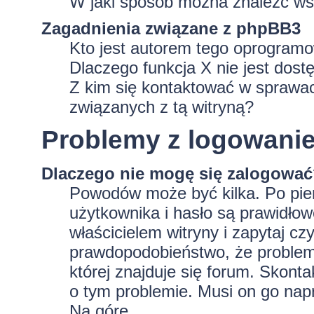
W jaki sposób można znaleźć wsz
Zagadnienia związane z phpBB3
Kto jest autorem tego oprogram
Dlaczego funkcja X nie jest dost
Z kim się kontaktować w sprawa
związanych z tą witryną?
Problemy z logowaniem
Dlaczego nie mogę się zalogowa
Powodów może być kilka. Po pie
użytkownika i hasło są prawidłowe
właścicielem witryny i zapytaj czy
prawdopodobieństwo, że problem 
której znajduje się forum. Skonta
o tym problemie. Musi on go nap
Na górę