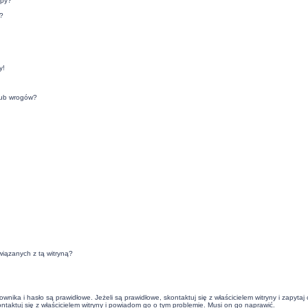
upy?
?
y!
lub wrogów?
iązanych z tą witryną?
ika i hasło są prawidłowe. Jeżeli są prawidłowe, skontaktuj się z właścicielem witryny i zapyta
ontaktuj się z właścicielem witryny i powiadom go o tym problemie. Musi on go naprawić.