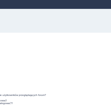
ie użytkowników przeglądających forum?
gować!
zalogować?!