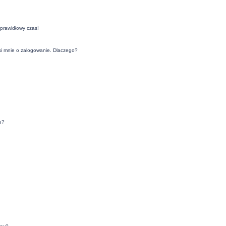
eprawidłowy czas!
si mnie o zalogowanie. Dlaczego?
u?