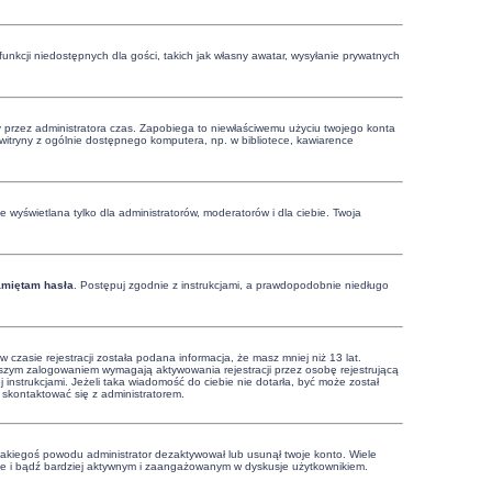
funkcji niedostępnych dla gości, takich jak własny awatar, wysyłanie prywatnych
ony przez administratora czas. Zapobiega to niewłaściwemu użyciu twojego konta
 z witryny z ogólnie dostępnego komputera, np. w bibliotece, kawiarence
 wyświetlana tylko dla administratorów, moderatorów i dla ciebie. Twoja
amiętam hasła
. Postępuj zgodnie z instrukcjami, a prawdopodobnie niedługo
zasie rejestracji została podana informacja, że masz mniej niż 13 lat.
rwszym zalogowaniem wymagają aktywowania rejestracji przez osobę rejestrującą
j instrukcjami. Jeżeli taka wiadomość do ciebie nie dotarła, być może został
 skontaktować się z administratorem.
 jakiegoś powodu administrator dezaktywował lub usunął twoje konto. Wiele
nownie i bądź bardziej aktywnym i zaangażowanym w dyskusje użytkownikiem.