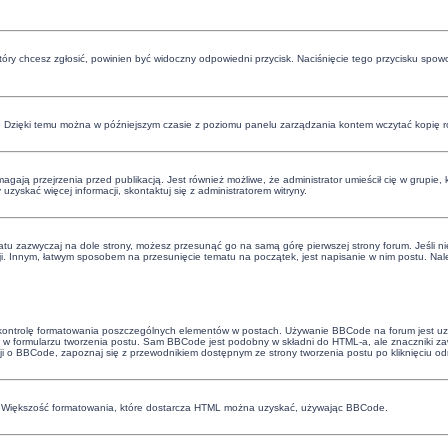
 który chcesz zgłosić, powinien być widoczny odpowiedni przycisk. Naciśnięcie tego przycisku spow
. Dzięki temu można w późniejszym czasie z poziomu panelu zarządzania kontem wczytać kopię ro
ają przejrzenia przed publikacją. Jest również możliwe, że administrator umieścił cię w grupie,
skać więcej informacji, skontaktuj się z administratorem witryny.
atu zazwyczaj na dole strony, możesz przesunąć go na samą górę pierwszej strony forum. Jeśli nie
ji. Innym, łatwym sposobem na przesunięcie tematu na początek, jest napisanie w nim postu. Nale
 kontrolę formatowania poszczególnych elementów w postach. Używanie BBCode na forum jest uza
w formularzu tworzenia postu. Sam BBCode jest podobny w składni do HTML-a, ale znaczniki 
cji o BBCode, zapoznaj się z przewodnikiem dostępnym ze strony tworzenia postu po kliknięciu o
e. Większość formatowania, które dostarcza HTML można uzyskać, używając BBCode.