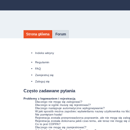
Strona główna
Forum
Indeks witryny
Regulamin
FAQ
Zarejestruj się
Zaloguj się
Często zadawane pytania
Problemy z logowaniem i rejestracją
Dlaczego nie mogę się zalogować?
Dlaczego w ogóle muszę się rejestrować?
Dlaczego następuje automatyczne wylogowywanie?
W jaki sposób można zapobiec wyświetlaniu nazwy użytkownika na liśc
Nie pamiętam hasła!
Rejestracja została przeprowadzona poprawnie, ale nie mogę się zalo
Rejestracja została dokonana jakiś czas temu, ale teraz nie mogę się 
Co to jest COPPA?
Dlaczego nie mogę się zarejestrować?