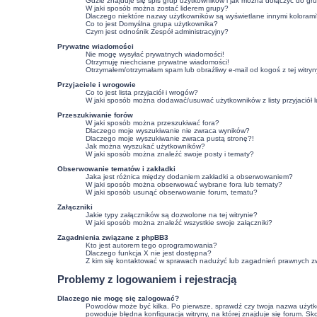
Gdzie znajduje się spis grup użytkowników i jak można dołączyć do gr
W jaki sposób można zostać liderem grupy?
Dlaczego niektóre nazwy użytkowników są wyświetlane innymi kolorami
Co to jest
Domyślna grupa użytkownika
?
Czym jest odnośnik
Zespół administracyjny
?
Prywatne wiadomości
Nie mogę wysyłać prywatnych wiadomości!
Otrzymuję niechciane prywatne wiadomości!
Otrzymałem/otrzymałam spam lub obraźliwy e-mail od kogoś z tej witryn
Przyjaciele i wrogowie
Co to jest lista przyjaciół i wrogów?
W jaki sposób można dodawać/usuwać użytkowników z listy przyjaciół 
Przeszukiwanie forów
W jaki sposób można przeszukiwać fora?
Dlaczego moje wyszukiwanie nie zwraca wyników?
Dlaczego moje wyszukiwanie zwraca pustą stronę?!
Jak można wyszukać użytkowników?
W jaki sposób można znaleźć swoje posty i tematy?
Obserwowanie tematów i zakładki
Jaka jest różnica między dodaniem zakładki a obserwowaniem?
W jaki sposób można obserwować wybrane fora lub tematy?
W jaki sposób usunąć obserwowanie forum, tematu?
Załączniki
Jakie typy załączników są dozwolone na tej witrynie?
W jaki sposób można znaleźć wszystkie swoje załączniki?
Zagadnienia związane z phpBB3
Kto jest autorem tego oprogramowania?
Dlaczego funkcja X nie jest dostępna?
Z kim się kontaktować w sprawach nadużyć lub zagadnień prawnych zw
Problemy z logowaniem i rejestracją
Dlaczego nie mogę się zalogować?
Powodów może być kilka. Po pierwsze, sprawdź czy twoja nazwa użytkown
powoduje błędna konfiguracja witryny, na której znajduje się forum. Sk