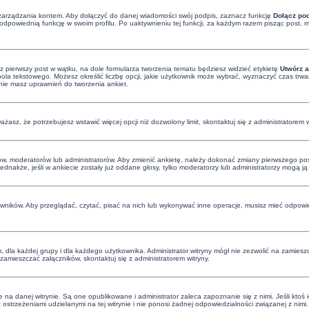
zarządzania kontem. Aby dołączyć do danej wiadomości swój podpis, zaznacz funkcję
Dołącz po
dpowiednią funkcję w swoim profilu. Po uaktywnieniu tej funkcji, za każdym razem pisząc post
z pierwszy post w wątku, na dole formularza tworzenia tematu będziesz widzieć etykietę
Utwórz a
a tekstowego. Możesz określić liczbę opcji, jakie użytkownik może wybrać, wyznaczyć czas trwan
 nie masz uprawnień do tworzenia ankiet.
uważasz, że potrzebujesz wstawić więcej opcji niż dozwolony limit, skontaktuj się z administratorem w
ów, moderatorów lub administratorów. Aby zmienić ankietę, należy dokonać zmiany pierwszego post
Jednakże, jeśli w ankiecie zostały już oddane głosy, tylko moderatorzy lub administratorzy mogą j
owników. Aby przeglądać, czytać, pisać na nich lub wykonywać inne operacje, musisz mieć odpowie
dla każdej grupy i dla każdego użytkownika. Administrator witryny mógł nie zezwolić na zamieszc
amieszczać załączników, skontaktuj się z administratorem witryny.
na danej witrynie. Są one opublikowane i administrator zaleca zapoznanie się z nimi. Jeśli ktoś 
trzeżeniami udzielanymi na tej witrynie i nie ponosi żadnej odpowiedzialności związanej z nimi. 