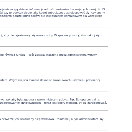
cjalnie mogą zbierać informacje od osób małoletnich – mających mniej niż 13
i czy to dotyczy ciebie jako kogoś próbującego zarejestrować się, czy strony
 opisanych poniżej przypadków, nie jest punktem kontaktowym dla wszelkiego
cji, aby nie rejestrowały się nowe osoby. W sprawie pomocy, skontaktuj się z
 również funkcję – jeśli została włączona przez administratora witryny –
.
kontem. W tym miejscu możesz dokonać zmian swoich ustawień i preferencji.
czasową, tak aby była zgodna z twoim miejscem pobytu. Np. Europa centralna,
zarejestrowanym użytkownikiem – teraz jest dobry moment, by się zarejestrować.
 serwerze jest ustawiony nieprawidłowo. Poinformuj o tym administratora, by