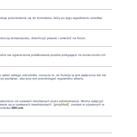
oduje przeniesienie cię do formularza, który po jego wypełnieniu umożliwi
boczą tematu/postu, dokończyć pisanie i umieścić na forum.
 która ma ograniczenia publikowania postów polegające na konieczności ich
 widać takiego odnośnika, oznacza to, że funkcja ta jest wyłączona lub nie
ży pamiętać, aby przy tym przestrzegać regulaminu witryny.
leżnione od ustawień określanych przez administratora. Można wyłączyć
zawarte są w nawiasach kwadratowych
[przykład]
zamiast w używanych w
dnośnika
BBCode
.