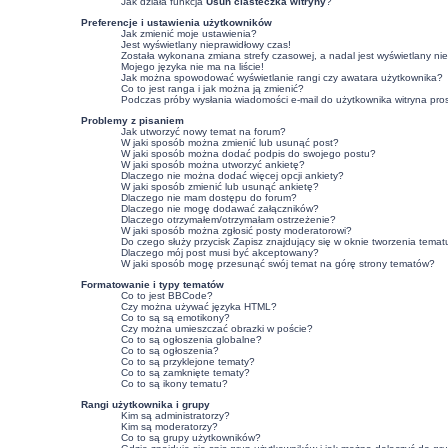
Jak działa funkcja
Usuń ciasteczka witryny
?
Preferencje i ustawienia użytkowników
Jak zmienić moje ustawienia?
Jest wyświetlany nieprawidłowy czas!
Została wykonana zmiana strefy czasowej, a nadal jest wyświetlany ni
Mojego języka nie ma na liście!
Jak można spowodować wyświetlanie rangi czy awatara użytkownika?
Co to jest ranga i jak można ją zmienić?
Podczas próby wysłania wiadomości e-mail do użytkownika witryna pro
Problemy z pisaniem
Jak utworzyć nowy temat na forum?
W jaki sposób można zmienić lub usunąć post?
W jaki sposób można dodać podpis do swojego postu?
W jaki sposób można utworzyć ankietę?
Dlaczego nie można dodać więcej opcji ankiety?
W jaki sposób zmienić lub usunąć ankietę?
Dlaczego nie mam dostępu do forum?
Dlaczego nie mogę dodawać załączników?
Dlaczego otrzymałem/otrzymałam ostrzeżenie?
W jaki sposób można zgłosić posty moderatorowi?
Do czego służy przycisk
Zapisz
znajdujący się w oknie tworzenia temat
Dlaczego mój post musi być akceptowany?
W jaki sposób mogę przesunąć swój temat na górę strony tematów?
Formatowanie i typy tematów
Co to jest BBCode?
Czy można używać języka HTML?
Co to są są emotikony?
Czy można umieszczać obrazki w poście?
Co to są ogłoszenia globalne?
Co to są ogłoszenia?
Co to są przyklejone tematy?
Co to są zamknięte tematy?
Co to są ikony tematu?
Rangi użytkownika i grupy
Kim są administratorzy?
Kim są moderatorzy?
Co to są grupy użytkowników?