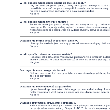
W jaki sposób można dodać podpis do swojego postu?
Aby dodawać podpis do postu, należy go najpierw utworzyć w panelu 
domyślnie dodawać podpis do wszystkich swoich postów, zaznaczając o
tworzenia wiadomości zaznaczenie z pola
Dołącz podpis
.
Na górę
W jaki sposób można utworzyć ankietę?
Tworzenie ankiet jest proste. Kiedy tworzysz nowy temat bądź zmienias
dwie opcje. Każdą opcję należy wpisać w nowym wierszu widocznego pol
wcześniej oddanego głosu. Jeśli nie widzisz etykiety, prawdopodobnie
Na górę
Dlaczego nie można dodać więcej opcji ankiety?
Limit opcji w ankiecie jest ustalany przez administratora witryny. Jeśli 
Na górę
W jaki sposób zmienić lub usunąć ankietę?
Podobnie, jak posty, ankiety mogą być zmieniane tylko przez ich autor
głosu w ankiecie, jej autor może usunąć ankietę lub zmienić jej opcje. 
Na górę
Dlaczego nie mam dostępu do forum?
Niektóre fora mogą być dostępne tylko dla określonych grup lub użytk
aby ci je przydzielił.
Na górę
Dlaczego nie mogę dodawać załączników?
Uprawnienia dotyczące załączników są przydzielane dla każdego forum, 
niektórym grupom. Jeśli nadal nie masz jasności, dlaczego nie możesz z
Na górę
Dlaczego otrzymałem/otrzymałam ostrzeżenie?
Każdy administrator witryny ma swoje zasady i regulaminy obowiązujące 
decyduje administrator witryny. Grupa phpBB™ nie ma nic wspólnego z os