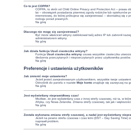
Co to jest COPPA?
COPPA, to skrót od Child Online Privacy and Protection Act – prawa o
lat – obowiązek posiadania pisemnej zgody rodziców lub opiekunów praw
internetowej, do której próbujesz się zarejestrować – skontaktuj się
rodzaju porad prawnych.
Na górę
Dlaczego nie mogę się zarejestrować?
Być może właściciel witryny zablokował twój adres IP lub zabronił nazwy
administratorem witryny.
Na górę
Jak działa funkcja
Usuń ciasteczka witryny
?
Funkcja
Usuń ciasteczka witryny
usuwa wszystkie ciasteczka utworzon
śledzenia przeczytanych i nieprzeczytanych przez użytkownika postów
Na górę
Preferencje i ustawienia użytkowników
Jak zmienić moje ustawienia?
Jeżeli jesteś zarejestrowanym użytkownikiem, wszystkie twoje ustawie
Odnośnik do panelu o nazwie
Moje konto
znajduje się zazwyczaj na gó
Na górę
Jest wyświetlany nieprawidłowy czas!
Możliwe, że jest wyświetlany czas z innej strefy czasowej, niż ta, w kt
Afryka, czy Nowa Zelandia. Zmiana strefy czasowej, tak jak i większoś
Na górę
Została wykonana zmiana strefy czasowej, a nadal jest wyświetlany niepr
Jeżeli na pewno strefa czasowa i czas letni (DST – Day Saving Time) z
naprawił problem.
Na górę