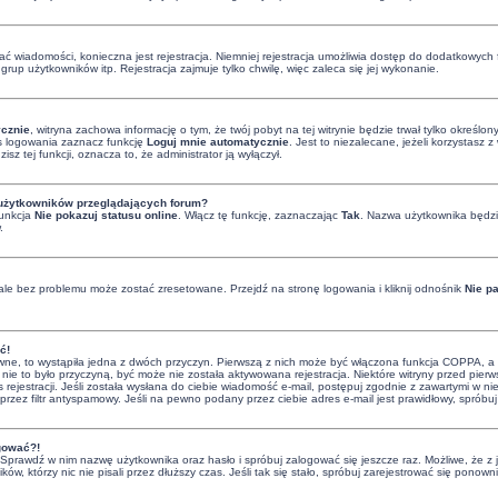
isać wiadomości, konieczna jest rejestracja. Niemniej rejestracja umożliwia dostęp do dodatkowych 
rup użytkowników itp. Rejestracja zajmuje tylko chwilę, więc zaleca się jej wykonanie.
cznie
, witryna zachowa informację o tym, że twój pobyt na tej witrynie będzie trwał tylko określ
 logowania zaznacz funkcję
Loguj mnie automatycznie
. Jest to niezalecane, jeżeli korzystasz
zisz tej funkcji, oznacza to, że administrator ją wyłączył.
 użytkowników przeglądających forum?
funkcja
Nie pokazuj statusu online
. Włącz tę funkcję, zaznaczając
Tak
. Nazwa użytkownika będzie
.
le bez problemu może zostać zresetowane. Przejdź na stronę logowania i kliknij odnośnik
Nie p
ć!
ne, to wystąpiła jedna z dwóch przyczyn. Pierwszą z nich może być włączona funkcja COPPA, a w c
 nie to było przyczyną, być może nie została aktywowana rejestracja. Niektóre witryny przed pie
 rejestracji. Jeśli została wysłana do ciebie wiadomość e-mail, postępuj zgodnie z zawartymi w nie
zez filtr antyspamowy. Jeśli na pewno podany przez ciebie adres e-mail jest prawidłowy, spróbuj
ogować?!
i. Sprawdź w nim nazwę użytkownika oraz hasło i spróbuj zalogować się jeszcze raz. Możliwe, że z
ków, którzy nic nie pisali przez dłuższy czas. Jeśli tak się stało, spróbuj zarejestrować się po