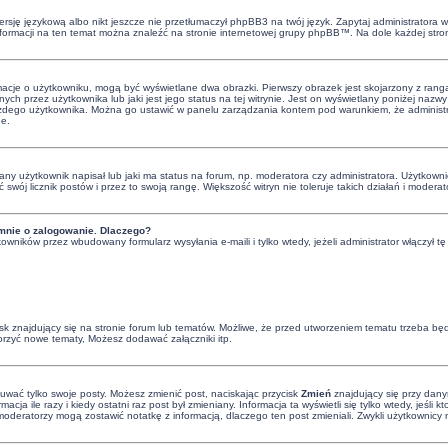
rsję językową albo nikt jeszcze nie przetłumaczył phpBB3 na twój język. Zapytaj administratora wi
informacji na ten temat można znaleźć na stronie internetowej grupy phpBB™. Na dole każdej stro
rmacje o użytkowniku, mogą być wyświetlane dwa obrazki. Pierwszy obrazek jest skojarzony z rang
ch przez użytkownika lub jaki jest jego status na tej witrynie. Jest on wyświetlany poniżej naz
 każdego użytkownika. Można go ustawić w panelu zarządzania kontem pod warunkiem, że administra
ne.
y użytkownik napisał lub jaki ma status na forum, np. moderatora czy administratora. Użytkowni
ć swój licznik postów i przez to swoją rangę. Większość witryn nie toleruje takich działań i moderat
mnie o zalogowanie. Dlaczego?
owników przez wbudowany formularz wysyłania e-maili i tylko wtedy, jeżeli administrator włączył
 znajdujący się na stronie forum lub tematów. Możliwe, że przed utworzeniem tematu trzeba będz
orzyć nowe tematy, Możesz dodawać załączniki itp.
suwać tylko swoje posty. Możesz zmienić post, naciskając przycisk
Zmień
znajdujący się przy dany
cja ile razy i kiedy ostatni raz post był zmieniany. Informacja ta wyświetli się tylko wtedy, jeśli 
 i moderatorzy mogą zostawić notatkę z informacją, dlaczego ten post zmieniali. Zwykli użytkowni