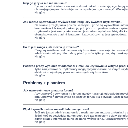
Mojego języka nie ma na liście!
Być może administrator nie zainstalował pakietu zawierającego twoją we
dla twojego języka nie istnieje, może spróbujesz go utworzyć. Więcej 
Na górę
Jak można spowodować wyświetlanie rangi czy awatara użytkownika?
Na stronie przeglądania postów, w miejscu, gdzie są wyświetlane info
kwadracików lub kropek pokazujących, jak dużo postów zostało napisany
użytkownika jest znany jako awatar i jest unikatowy lub osobisty dla
skontaktować się z administratorem i zapytać czym to jest spowodowa
Na górę
Co to jest ranga i jak można ją zmienić?
Rangi wyświetlane pod nazwami użytkowników oznaczają, ile postów dan
administrator witryny. Nie należy pisać postów tylko po to, aby zwiększy
Na górę
Podczas próby wysłania wiadomości e-mail do użytkownika witryna prosi 
Tylko zarejestrowani użytkownicy mogą wysyłać e-maile do innych użytk
elektronicznej witryny przez anonimowych użytkowników.
Na górę
Problemy z pisaniem
Jak utworzyć nowy temat na forum?
Aby utworzyć nowy temat na forum, należy nacisnąć odpowiedni przycisk
lista uprawnień użytkownika na każdym forum. Na przykład: Możesz tw
Na górę
W jaki sposób można zmienić lub usunąć post?
Jeśli nie jesteś administratorem lub moderatorem, możesz zmieniać i u
Jeżeli ktoś odpowiedział na ten post, pod twoim postem pojawi się informa
administrator, informacja ta nie zostanie wyświetlona. Administratorzy
Na górę