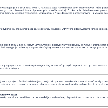
bowiązującego od 1998 roku w USA, nakładającego na właścicieli stron internetowych, które poten
nych na zbieranie informacji prywatnych od osób poniżej 13 roku życia. Jeżeli nie masz pewnośc
 z prawnikiem, by uzyskać wyjaśnienie. Grupa phpBB™ nie dostarcza pomocy prawnej i z wyjątkiem
 użytkownika, którą próbujesz zarejestrować. Właściciel witryny mógł też wyłączyć funkcję rejestra
e przez phpBB dzięki, którym użytkownik jest autoryzowany i logowany do witryny. Dostarczają one
. Jeśli występują problemy z logowaniem/wylogowaniem, usunięcie ciasteczek może być pomocne
nia są zapisywane w bazie danych witryny. Aby je zmienić, przejdź do panelu zarządzania swoim 
rze stron witryny.
órej się znajdujesz. Jeśli tak właśnie jest, przejdź do panelu zarządzania kontem i zmień strefę 
ci ustawień, może zostać wykonana tylko przez zarejestrowanych użytkowników. Jeżeli nie jesteś 
awidłowy czas!
ostały ustawione prawidłowo, a czas nadal jest wyświetlany nieprawidłowo, oznacza to, że czas na