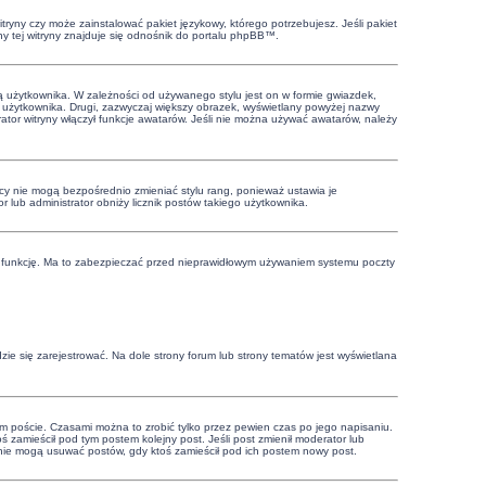
tryny czy może zainstalować pakiet językowy, którego potrzebujesz. Jeśli pakiet
ny tej witryny znajduje się odnośnik do portalu phpBB™.
ą użytkownika. W zależności od używanego stylu jest on w formie gwiazdek,
wy użytkownika. Drugi, zazwyczaj większy obrazek, wyświetlany powyżej nazwy
tor witryny włączył funkcje awatarów. Jeśli nie można używać awatarów, należy
cy nie mogą bezpośrednio zmieniać stylu rang, ponieważ ustawia je
or lub administrator obniży licznik postów takiego użytkownika.
 tę funkcję. Ma to zabezpieczać przed nieprawidłowym używaniem systemu poczty
ie się zarejestrować. Na dole strony forum lub strony tematów jest wyświetlana
m poście. Czasami można to zrobić tylko przez pewien czas po jego napisaniu.
ktoś zamieścił pod tym postem kolejny post. Jeśli post zmienił moderator lub
cy nie mogą usuwać postów, gdy ktoś zamieścił pod ich postem nowy post.