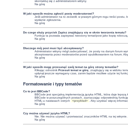
skontaktuj się z administratorem witryny.
Na górę
W jaki sposób można zgłosić posty moderatorowi?
Jeśli administrator na to zezwolił, w prawym górnym rogu treści postu,
wysłanie zgłoszenia.
Na górę
Do czego służy przycisk
Zapisz
znajdujący się w oknie tworzenia tematu?
Funkcja ta pozwala zapisywać tworzony temat/post jako kopię roboczą
Na górę
Dlaczego mój post musi być akceptowany?
Administrator witryny mógł zadecydować, że posty na danym forum wymag
akceptowania przez moderatorów przed opublikowaniem na forum. Aby uzy
Na górę
W jaki sposób mogę przesunąć swój temat na górę strony tematów?
Klikając odnośnik
Przesuń temat w górę
, znajdujący się w widoku tem
upłynął jeszcze wymagany czas, zanim będzie możliwe użycie tej funkc
Na górę
Formatowanie i typy tematów
Co to jest BBCode?
BBCode jest specjalną implementacją języka HTML, która daje lepszą
BBCode w poszczególnych postach, zaznaczając odpowiednią funkcję 
HTML-u nawiasach ostrych
<przykład>
. Aby uzyskać więcej informa
Na górę
Czy można używać języka HTML?
Nie. Nie można używać i przetwarzać znaczników HTML na tej witryni
Na górę