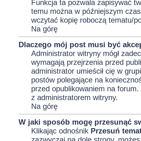
Funkcja ta pozwala zapisywać tw
temu można w późniejszym czasi
wczytać kopię roboczą tematu/po
Na górę
Dlaczego mój post musi być akc
Administrator witryny mógł zad
wymagają przejrzenia przed publi
administrator umieścił cię w grup
postów polegające na konieczno
przed opublikowaniem na forum. A
z administratorem witryny.
Na górę
W jaki sposób mogę przesunąć sw
Klikając odnośnik
Przesuń tema
zazwyczaj na dole strony, możes