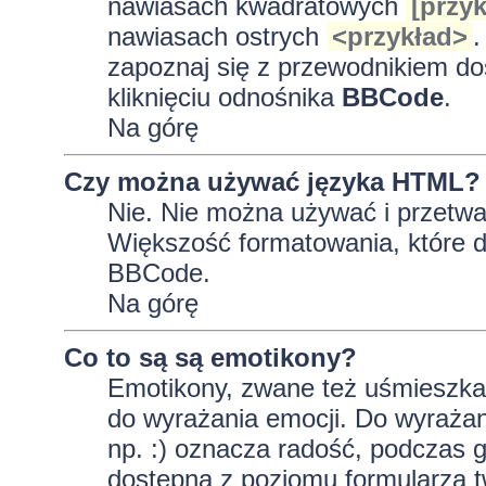
nawiasach kwadratowych
[przyk
nawiasach ostrych
<przykład>
.
zapoznaj się z przewodnikiem do
kliknięciu odnośnika
BBCode
.
Na górę
Czy można używać języka HTML?
Nie. Nie można używać i przetwa
Większość formatowania, które
BBCode.
Na górę
Co to są są emotikony?
Emotikony, zwane też uśmieszkam
do wyrażania emocji. Do wyrażan
np. :) oznacza radość, podczas gd
dostępna z poziomu formularza t