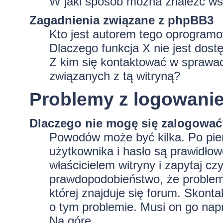
W jaki sposób można znaleźć wsz
Zagadnienia związane z phpBB3
Kto jest autorem tego oprogram
Dlaczego funkcja X nie jest dost
Z kim się kontaktować w sprawa
związanych z tą witryną?
Problemy z logowaniem
Dlaczego nie mogę się zalogowa
Powodów może być kilka. Po pie
użytkownika i hasło są prawidłowe
właścicielem witryny i zapytaj czy
prawdopodobieństwo, że problem 
której znajduje się forum. Skonta
o tym problemie. Musi on go nap
Na górę