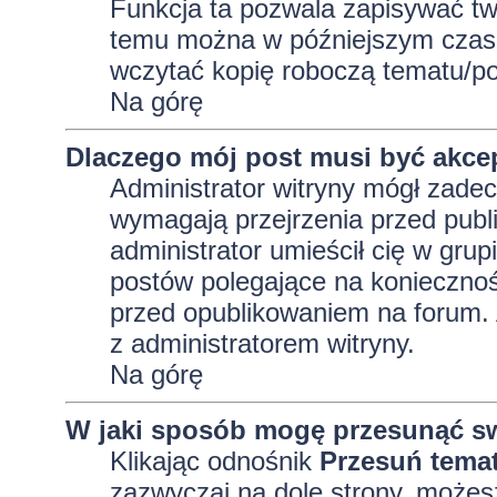
Funkcja ta pozwala zapisywać tw
temu można w późniejszym czasi
wczytać kopię roboczą tematu/po
Na górę
Dlaczego mój post musi być akc
Administrator witryny mógł zad
wymagają przejrzenia przed publi
administrator umieścił cię w grup
postów polegające na konieczno
przed opublikowaniem na forum. A
z administratorem witryny.
Na górę
W jaki sposób mogę przesunąć sw
Klikając odnośnik
Przesuń tema
zazwyczaj na dole strony, możes