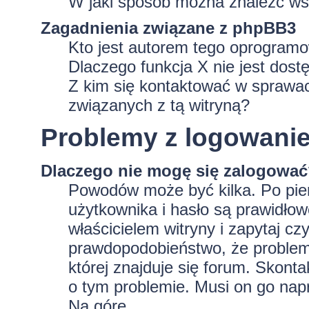
W jaki sposób można znaleźć wsz
Zagadnienia związane z phpBB3
Kto jest autorem tego oprogram
Dlaczego funkcja X nie jest dost
Z kim się kontaktować w sprawa
związanych z tą witryną?
Problemy z logowaniem
Dlaczego nie mogę się zalogowa
Powodów może być kilka. Po pie
użytkownika i hasło są prawidłowe
właścicielem witryny i zapytaj czy
prawdopodobieństwo, że problem 
której znajduje się forum. Skonta
o tym problemie. Musi on go nap
Na górę