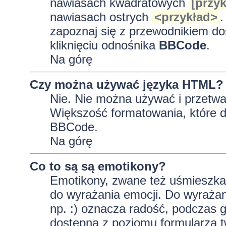
nawiasach kwadratowych
[przyk
nawiasach ostrych
<przykład>
.
zapoznaj się z przewodnikiem do
kliknięciu odnośnika
BBCode
.
Na górę
Czy można używać języka HTML?
Nie. Nie można używać i przetwa
Większość formatowania, które
BBCode.
Na górę
Co to są są emotikony?
Emotikony, zwane też uśmieszkam
do wyrażania emocji. Do wyrażan
np. :) oznacza radość, podczas gd
dostępna z poziomu formularza t