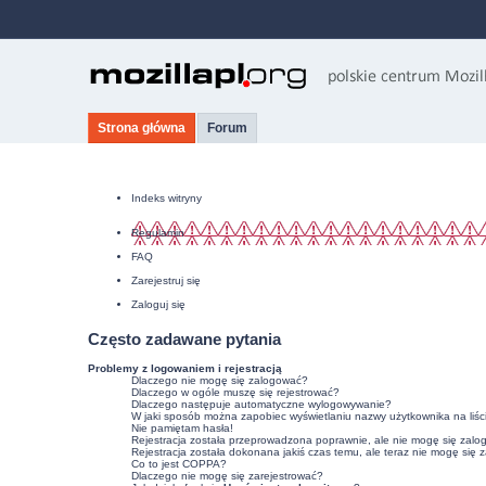
Strona główna
Forum
Indeks witryny
Regulamin
FAQ
Zarejestruj się
Zaloguj się
Często zadawane pytania
Problemy z logowaniem i rejestracją
Dlaczego nie mogę się zalogować?
Dlaczego w ogóle muszę się rejestrować?
Dlaczego następuje automatyczne wylogowywanie?
W jaki sposób można zapobiec wyświetlaniu nazwy użytkownika na liśc
Nie pamiętam hasła!
Rejestracja została przeprowadzona poprawnie, ale nie mogę się zalo
Rejestracja została dokonana jakiś czas temu, ale teraz nie mogę się 
Co to jest COPPA?
Dlaczego nie mogę się zarejestrować?