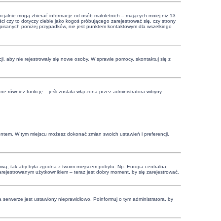
cjalnie mogą zbierać informacje od osób małoletnich – mających mniej niż 13
i czy to dotyczy ciebie jako kogoś próbującego zarejestrować się, czy strony
 opisanych poniżej przypadków, nie jest punktem kontaktowym dla wszelkiego
cji, aby nie rejestrowały się nowe osoby. W sprawie pomocy, skontaktuj się z
 również funkcję – jeśli została włączona przez administratora witryny –
.
kontem. W tym miejscu możesz dokonać zmian swoich ustawień i preferencji.
czasową, tak aby była zgodna z twoim miejscem pobytu. Np. Europa centralna,
zarejestrowanym użytkownikiem – teraz jest dobry moment, by się zarejestrować.
 serwerze jest ustawiony nieprawidłowo. Poinformuj o tym administratora, by