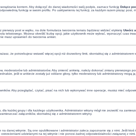
zarządzania kontem. Aby dołączyć do danej wiadomości swój podpis, zaznacz funkcję
Dołącz po
dpowiednią funkcję w swoim profilu. Po uaktywnieniu tej funkcji, za każdym razem pisząc post
z pierwszy post w wątku, na dole formularza tworzenia tematu będziesz widzieć etykietę
Utwórz a
a tekstowego. Możesz określić liczbę opcji, jakie użytkownik może wybrać, wyznaczyć czas trwan
 nie masz uprawnień do tworzenia ankiet.
uważasz, że potrzebujesz wstawić więcej opcji niż dozwolony limit, skontaktuj się z administratorem w
ów, moderatorów lub administratorów. Aby zmienić ankietę, należy dokonać zmiany pierwszego post
Jednakże, jeśli w ankiecie zostały już oddane głosy, tylko moderatorzy lub administratorzy mogą j
owników. Aby przeglądać, czytać, pisać na nich lub wykonywać inne operacje, musisz mieć odpowie
dla każdej grupy i dla każdego użytkownika. Administrator witryny mógł nie zezwolić na zamieszc
amieszczać załączników, skontaktuj się z administratorem witryny.
na danej witrynie. Są one opublikowane i administrator zaleca zapoznanie się z nimi. Jeśli ktoś 
trzeżeniami udzielanymi na tej witrynie i nie ponosi żadnej odpowiedzialności związanej z nimi. 