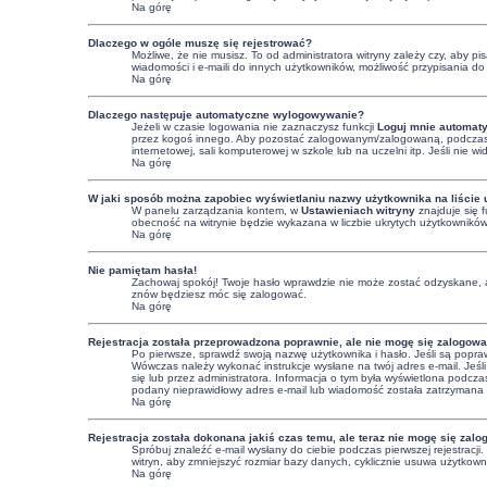
Na górę
Dlaczego w ogóle muszę się rejestrować?
Możliwe, że nie musisz. To od administratora witryny zależy czy, aby p
wiadomości i e-maili do innych użytkowników, możliwość przypisania do g
Na górę
Dlaczego następuje automatyczne wylogowywanie?
Jeżeli w czasie logowania nie zaznaczysz funkcji
Loguj mnie automaty
przez kogoś innego. Aby pozostać zalogowanym/zalogowaną, podczas
internetowej, sali komputerowej w szkole lub na uczelni itp. Jeśli nie wid
Na górę
W jaki sposób można zapobiec wyświetlaniu nazwy użytkownika na liście
W panelu zarządzania kontem, w
Ustawieniach witryny
znajduje się 
obecność na witrynie będzie wykazana w liczbie ukrytych użytkowników
Na górę
Nie pamiętam hasła!
Zachowaj spokój! Twoje hasło wprawdzie nie może zostać odzyskane, a
znów będziesz móc się zalogować.
Na górę
Rejestracja została przeprowadzona poprawnie, ale nie mogę się zalogowa
Po pierwsze, sprawdź swoją nazwę użytkownika i hasło. Jeśli są popraw
Wówczas należy wykonać instrukcje wysłane na twój adres e-mail. Jeśli
się lub przez administratora. Informacja o tym była wyświetlona podczas
podany nieprawidłowy adres e-mail lub wiadomość została zatrzymana pr
Na górę
Rejestracja została dokonana jakiś czas temu, ale teraz nie mogę się zal
Spróbuj znaleźć e-mail wysłany do ciebie podczas pierwszej rejestracj
witryn, aby zmniejszyć rozmiar bazy danych, cyklicznie usuwa użytkowni
Na górę