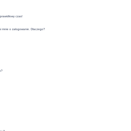
eprawidłowy czas!
si mnie o zalogowanie. Dlaczego?
u?