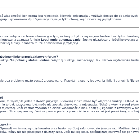
isać wiadomości, konieczna jest rejestracja. Niemniej rejestracja umożliwia dostęp do dodatkowych 
rup użytkowników itp. Rejestracja zajmuje tylko chwilę, więc zaleca się jej wykonanie.
cznie
, witryna zachowa informację o tym, że twój pobyt na tej witrynie będzie trwał tylko określ
 logowania zaznacz funkcję
Loguj mnie automatycznie
. Jest to niezalecane, jeżeli korzystasz
zisz tej funkcji, oznacza to, że administrator ją wyłączył.
 użytkowników przeglądających forum?
funkcja
Nie pokazuj statusu online
. Włącz tę funkcję, zaznaczając
Tak
. Nazwa użytkownika będzie
.
le bez problemu może zostać zresetowane. Przejdź na stronę logowania i kliknij odnośnik
Nie p
ć!
ne, to wystąpiła jedna z dwóch przyczyn. Pierwszą z nich może być włączona funkcja COPPA, a w c
 nie to było przyczyną, być może nie została aktywowana rejestracja. Niektóre witryny przed pie
 rejestracji. Jeśli została wysłana do ciebie wiadomość e-mail, postępuj zgodnie z zawartymi w nie
zez filtr antyspamowy. Jeśli na pewno podany przez ciebie adres e-mail jest prawidłowy, spróbuj
ogować?!
i. Sprawdź w nim nazwę użytkownika oraz hasło i spróbuj zalogować się jeszcze raz. Możliwe, że z
ków, którzy nic nie pisali przez dłuższy czas. Jeśli tak się stało, spróbuj zarejestrować się po