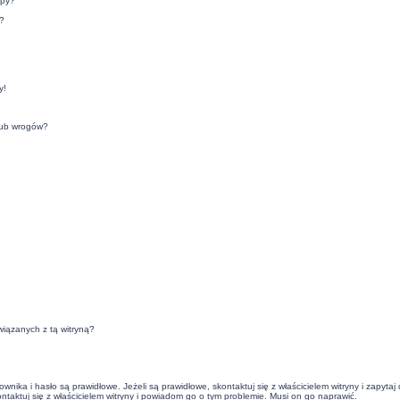
upy?
?
y!
lub wrogów?
iązanych z tą witryną?
ika i hasło są prawidłowe. Jeżeli są prawidłowe, skontaktuj się z właścicielem witryny i zapyta
ontaktuj się z właścicielem witryny i powiadom go o tym problemie. Musi on go naprawić.