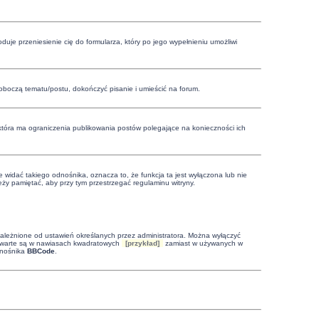
oduje przeniesienie cię do formularza, który po jego wypełnieniu umożliwi
boczą tematu/postu, dokończyć pisanie i umieścić na forum.
 która ma ograniczenia publikowania postów polegające na konieczności ich
 widać takiego odnośnika, oznacza to, że funkcja ta jest wyłączona lub nie
ży pamiętać, aby przy tym przestrzegać regulaminu witryny.
leżnione od ustawień określanych przez administratora. Można wyłączyć
zawarte są w nawiasach kwadratowych
[przykład]
zamiast w używanych w
dnośnika
BBCode
.