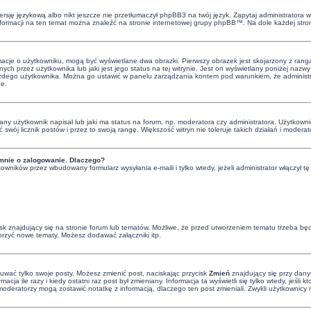
rsję językową albo nikt jeszcze nie przetłumaczył phpBB3 na twój język. Zapytaj administratora wi
informacji na ten temat można znaleźć na stronie internetowej grupy phpBB™. Na dole każdej stro
rmacje o użytkowniku, mogą być wyświetlane dwa obrazki. Pierwszy obrazek jest skojarzony z rang
ch przez użytkownika lub jaki jest jego status na tej witrynie. Jest on wyświetlany poniżej naz
 każdego użytkownika. Można go ustawić w panelu zarządzania kontem pod warunkiem, że administra
ne.
y użytkownik napisał lub jaki ma status na forum, np. moderatora czy administratora. Użytkowni
ć swój licznik postów i przez to swoją rangę. Większość witryn nie toleruje takich działań i moderat
mnie o zalogowanie. Dlaczego?
owników przez wbudowany formularz wysyłania e-maili i tylko wtedy, jeżeli administrator włączył
 znajdujący się na stronie forum lub tematów. Możliwe, że przed utworzeniem tematu trzeba będz
orzyć nowe tematy, Możesz dodawać załączniki itp.
suwać tylko swoje posty. Możesz zmienić post, naciskając przycisk
Zmień
znajdujący się przy dany
cja ile razy i kiedy ostatni raz post był zmieniany. Informacja ta wyświetli się tylko wtedy, jeśli 
 i moderatorzy mogą zostawić notatkę z informacją, dlaczego ten post zmieniali. Zwykli użytkowni