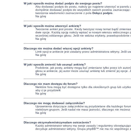
W jaki sposób można dodać podpis do swojego postu?
Aby dodawać podpis do postu, należy go najpierw utworzyć w panelu 
domyślnie dodawać podpis do wszystkich swoich postów, zaznaczając o
tworzenia wiadomości zaznaczenie z pola
Dołącz podpis
.
Na górę
W jaki sposób można utworzyć ankietę?
Tworzenie ankiet jest proste. Kiedy tworzysz nowy temat bądź zmienias
dwie opcje. Każdą opcję należy wpisać w nowym wierszu widocznego pol
wcześniej oddanego głosu. Jeśli nie widzisz etykiety, prawdopodobnie
Na górę
Dlaczego nie można dodać więcej opcji ankiety?
Limit opcji w ankiecie jest ustalany przez administratora witryny. Jeśli 
Na górę
W jaki sposób zmienić lub usunąć ankietę?
Podobnie, jak posty, ankiety mogą być zmieniane tylko przez ich autor
głosu w ankiecie, jej autor może usunąć ankietę lub zmienić jej opcje. 
Na górę
Dlaczego nie mam dostępu do forum?
Niektóre fora mogą być dostępne tylko dla określonych grup lub użytk
aby ci je przydzielił.
Na górę
Dlaczego nie mogę dodawać załączników?
Uprawnienia dotyczące załączników są przydzielane dla każdego forum, 
niektórym grupom. Jeśli nadal nie masz jasności, dlaczego nie możesz z
Na górę
Dlaczego otrzymałem/otrzymałam ostrzeżenie?
Każdy administrator witryny ma swoje zasady i regulaminy obowiązujące 
decyduje administrator witryny. Grupa phpBB™ nie ma nic wspólnego z os