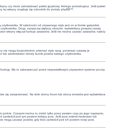
tryny czy może zainstalować pakiet językowy, którego potrzebujesz. Jeśli pakiet
ny tej witryny znajduje się odnośnik do portalu phpBB™.
ą użytkownika. W zależności od używanego stylu jest on w formie gwiazdek,
wy użytkownika. Drugi, zazwyczaj większy obrazek, wyświetlany powyżej nazwy
tor witryny włączył funkcje awatarów. Jeśli nie można używać awatarów, należy
cy nie mogą bezpośrednio zmieniać stylu rang, ponieważ ustawia je
or lub administrator obniży licznik postów takiego użytkownika.
 tę funkcję. Ma to zabezpieczać przed nieprawidłowym używaniem systemu poczty
ie się zarejestrować. Na dole strony forum lub strony tematów jest wyświetlana
m poście. Czasami można to zrobić tylko przez pewien czas po jego napisaniu.
ktoś zamieścił pod tym postem kolejny post. Jeśli post zmienił moderator lub
cy nie mogą usuwać postów, gdy ktoś zamieścił pod ich postem nowy post.