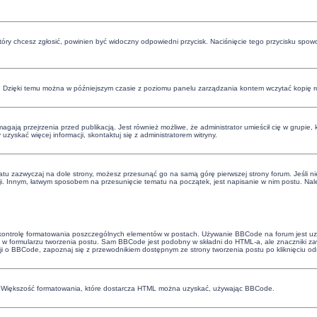
 który chcesz zgłosić, powinien być widoczny odpowiedni przycisk. Naciśnięcie tego przycisku spow
. Dzięki temu można w późniejszym czasie z poziomu panelu zarządzania kontem wczytać kopię ro
ają przejrzenia przed publikacją. Jest również możliwe, że administrator umieścił cię w grupie,
skać więcej informacji, skontaktuj się z administratorem witryny.
atu zazwyczaj na dole strony, możesz przesunąć go na samą górę pierwszej strony forum. Jeśli nie
ji. Innym, łatwym sposobem na przesunięcie tematu na początek, jest napisanie w nim postu. Nale
 kontrolę formatowania poszczególnych elementów w postach. Używanie BBCode na forum jest uza
w formularzu tworzenia postu. Sam BBCode jest podobny w składni do HTML-a, ale znaczniki 
cji o BBCode, zapoznaj się z przewodnikiem dostępnym ze strony tworzenia postu po kliknięciu o
e. Większość formatowania, które dostarcza HTML można uzyskać, używając BBCode.