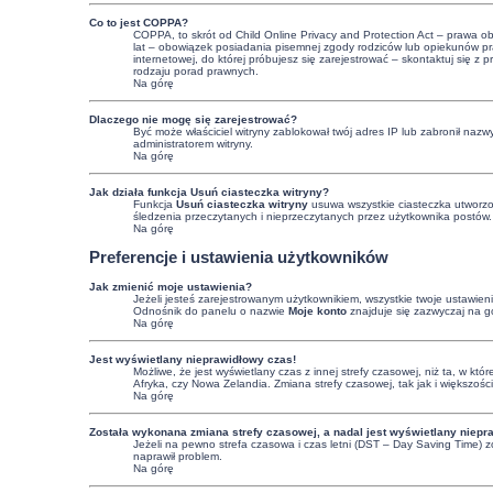
Co to jest COPPA?
COPPA, to skrót od Child Online Privacy and Protection Act – prawa o
lat – obowiązek posiadania pisemnej zgody rodziców lub opiekunów praw
internetowej, do której próbujesz się zarejestrować – skontaktuj się
rodzaju porad prawnych.
Na górę
Dlaczego nie mogę się zarejestrować?
Być może właściciel witryny zablokował twój adres IP lub zabronił nazwy
administratorem witryny.
Na górę
Jak działa funkcja
Usuń ciasteczka witryny
?
Funkcja
Usuń ciasteczka witryny
usuwa wszystkie ciasteczka utworzon
śledzenia przeczytanych i nieprzeczytanych przez użytkownika postów
Na górę
Preferencje i ustawienia użytkowników
Jak zmienić moje ustawienia?
Jeżeli jesteś zarejestrowanym użytkownikiem, wszystkie twoje ustawie
Odnośnik do panelu o nazwie
Moje konto
znajduje się zazwyczaj na gó
Na górę
Jest wyświetlany nieprawidłowy czas!
Możliwe, że jest wyświetlany czas z innej strefy czasowej, niż ta, w kt
Afryka, czy Nowa Zelandia. Zmiana strefy czasowej, tak jak i większoś
Na górę
Została wykonana zmiana strefy czasowej, a nadal jest wyświetlany niepr
Jeżeli na pewno strefa czasowa i czas letni (DST – Day Saving Time) z
naprawił problem.
Na górę