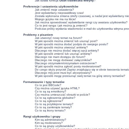
Jak działa funkcja
Usuń ciasteczka witryny
?
Preferencje i ustawienia użytkowników
Jak zmienić moje ustawienia?
Jest wyświetlany nieprawidłowy czas!
Została wykonana zmiana strefy czasowej, a nadal jest wyświetlany ni
Mojego języka nie ma na liście!
Jak można spowodować wyświetlanie rangi czy awatara użytkownika?
Co to jest ranga i jak można ją zmienić?
Podczas próby wysłania wiadomości e-mail do użytkownika witryna pro
Problemy z pisaniem
Jak utworzyć nowy temat na forum?
W jaki sposób można zmienić lub usunąć post?
W jaki sposób można dodać podpis do swojego postu?
W jaki sposób można utworzyć ankietę?
Dlaczego nie można dodać więcej opcji ankiety?
W jaki sposób zmienić lub usunąć ankietę?
Dlaczego nie mam dostępu do forum?
Dlaczego nie mogę dodawać załączników?
Dlaczego otrzymałem/otrzymałam ostrzeżenie?
W jaki sposób można zgłosić posty moderatorowi?
Do czego służy przycisk
Zapisz
znajdujący się w oknie tworzenia temat
Dlaczego mój post musi być akceptowany?
W jaki sposób mogę przesunąć swój temat na górę strony tematów?
Formatowanie i typy tematów
Co to jest BBCode?
Czy można używać języka HTML?
Co to są są emotikony?
Czy można umieszczać obrazki w poście?
Co to są ogłoszenia globalne?
Co to są ogłoszenia?
Co to są przyklejone tematy?
Co to są zamknięte tematy?
Co to są ikony tematu?
Rangi użytkownika i grupy
Kim są administratorzy?
Kim są moderatorzy?
Co to są grupy użytkowników?