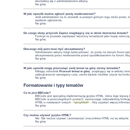
skontaktuj się z administratorem witryny.
Na górę
W jaki sposób można zgłosić posty moderatorowi?
Jeśli administrator na to zezwolił, w prawym górnym rogu treści postu,
wysłanie zgłoszenia.
Na górę
Do czego służy przycisk
Zapisz
znajdujący się w oknie tworzenia tematu?
Funkcja ta pozwala zapisywać tworzony temat/post jako kopię roboczą
Na górę
Dlaczego mój post musi być akceptowany?
Administrator witryny mógł zadecydować, że posty na danym forum wymag
akceptowania przez moderatorów przed opublikowaniem na forum. Aby uzy
Na górę
W jaki sposób mogę przesunąć swój temat na górę strony tematów?
Klikając odnośnik
Przesuń temat w górę
, znajdujący się w widoku tem
upłynął jeszcze wymagany czas, zanim będzie możliwe użycie tej funkc
Na górę
Formatowanie i typy tematów
Co to jest BBCode?
BBCode jest specjalną implementacją języka HTML, która daje lepszą
BBCode w poszczególnych postach, zaznaczając odpowiednią funkcję 
HTML-u nawiasach ostrych
<przykład>
. Aby uzyskać więcej informa
Na górę
Czy można używać języka HTML?
Nie. Nie można używać i przetwarzać znaczników HTML na tej witryni
Na górę