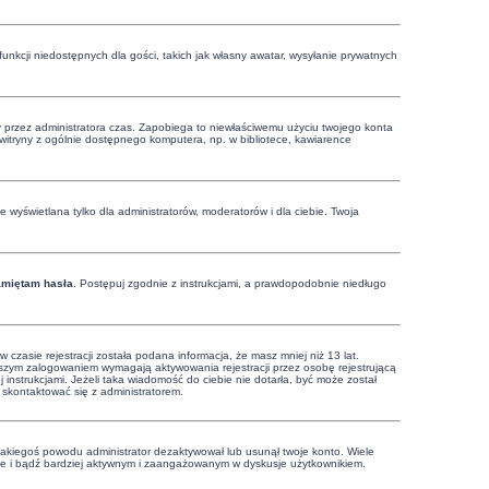
funkcji niedostępnych dla gości, takich jak własny awatar, wysyłanie prywatnych
ony przez administratora czas. Zapobiega to niewłaściwemu użyciu twojego konta
 z witryny z ogólnie dostępnego komputera, np. w bibliotece, kawiarence
 wyświetlana tylko dla administratorów, moderatorów i dla ciebie. Twoja
amiętam hasła
. Postępuj zgodnie z instrukcjami, a prawdopodobnie niedługo
zasie rejestracji została podana informacja, że masz mniej niż 13 lat.
rwszym zalogowaniem wymagają aktywowania rejestracji przez osobę rejestrującą
j instrukcjami. Jeżeli taka wiadomość do ciebie nie dotarła, być może został
 skontaktować się z administratorem.
 jakiegoś powodu administrator dezaktywował lub usunął twoje konto. Wiele
nownie i bądź bardziej aktywnym i zaangażowanym w dyskusje użytkownikiem.