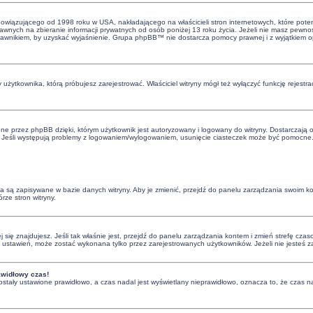
bowiązującego od 1998 roku w USA, nakładającego na właścicieli stron internetowych, które poten
nych na zbieranie informacji prywatnych od osób poniżej 13 roku życia. Jeżeli nie masz pewnośc
 z prawnikiem, by uzyskać wyjaśnienie. Grupa phpBB™ nie dostarcza pomocy prawnej i z wyjątkiem
 użytkownika, którą próbujesz zarejestrować. Właściciel witryny mógł też wyłączyć funkcję rejestra
e przez phpBB dzięki, którym użytkownik jest autoryzowany i logowany do witryny. Dostarczają one
. Jeśli występują problemy z logowaniem/wylogowaniem, usunięcie ciasteczek może być pomocne
nia są zapisywane w bazie danych witryny. Aby je zmienić, przejdź do panelu zarządzania swoim 
rze stron witryny.
órej się znajdujesz. Jeśli tak właśnie jest, przejdź do panelu zarządzania kontem i zmień strefę 
ci ustawień, może zostać wykonana tylko przez zarejestrowanych użytkowników. Jeżeli nie jesteś 
awidłowy czas!
ostały ustawione prawidłowo, a czas nadal jest wyświetlany nieprawidłowo, oznacza to, że czas na