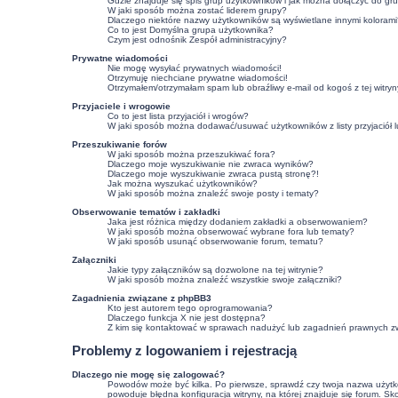
Gdzie znajduje się spis grup użytkowników i jak można dołączyć do gr
W jaki sposób można zostać liderem grupy?
Dlaczego niektóre nazwy użytkowników są wyświetlane innymi kolorami
Co to jest
Domyślna grupa użytkownika
?
Czym jest odnośnik
Zespół administracyjny
?
Prywatne wiadomości
Nie mogę wysyłać prywatnych wiadomości!
Otrzymuję niechciane prywatne wiadomości!
Otrzymałem/otrzymałam spam lub obraźliwy e-mail od kogoś z tej witryn
Przyjaciele i wrogowie
Co to jest lista przyjaciół i wrogów?
W jaki sposób można dodawać/usuwać użytkowników z listy przyjaciół 
Przeszukiwanie forów
W jaki sposób można przeszukiwać fora?
Dlaczego moje wyszukiwanie nie zwraca wyników?
Dlaczego moje wyszukiwanie zwraca pustą stronę?!
Jak można wyszukać użytkowników?
W jaki sposób można znaleźć swoje posty i tematy?
Obserwowanie tematów i zakładki
Jaka jest różnica między dodaniem zakładki a obserwowaniem?
W jaki sposób można obserwować wybrane fora lub tematy?
W jaki sposób usunąć obserwowanie forum, tematu?
Załączniki
Jakie typy załączników są dozwolone na tej witrynie?
W jaki sposób można znaleźć wszystkie swoje załączniki?
Zagadnienia związane z phpBB3
Kto jest autorem tego oprogramowania?
Dlaczego funkcja X nie jest dostępna?
Z kim się kontaktować w sprawach nadużyć lub zagadnień prawnych zw
Problemy z logowaniem i rejestracją
Dlaczego nie mogę się zalogować?
Powodów może być kilka. Po pierwsze, sprawdź czy twoja nazwa użytkown
powoduje błędna konfiguracja witryny, na której znajduje się forum. Sk