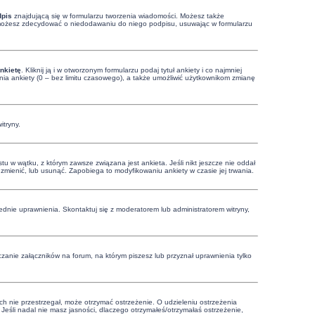
dpis
znajdującą się w formularzu tworzenia wiadomości. Możesz także
, możesz zdecydować o niedodawaniu do niego podpisu, usuwając w formularzu
nkietę
. Kliknij ją i w otworzonym formularzu podaj tytuł ankiety i co najmniej
ia ankiety (0 – bez limitu czasowego), a także umożliwić użytkownikom zmianę
itryny.
u w wątku, z którym zawsze związana jest ankieta. Jeśli nikt jeszcze nie oddał
ą zmienić, lub usunąć. Zapobiega to modyfikowaniu ankiety w czasie jej trwania.
dnie uprawnienia. Skontaktuj się z moderatorem lub administratorem witryny,
zanie załączników na forum, na którym piszesz lub przyznał uprawnienia tylko
ich nie przestrzegał, może otrzymać ostrzeżenie. O udzieleniu ostrzeżenia
Jeśli nadal nie masz jasności, dlaczego otrzymałeś/otrzymałaś ostrzeżenie,