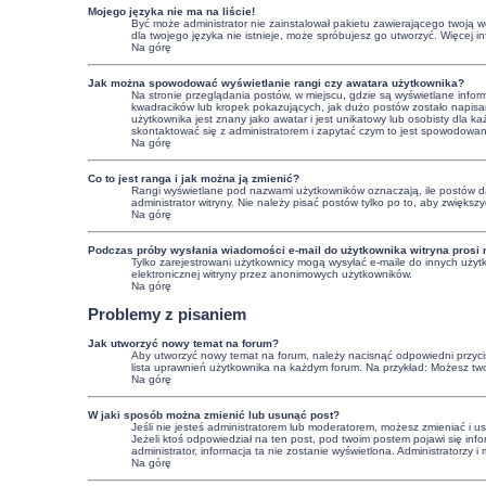
Mojego języka nie ma na liście!
Być może administrator nie zainstalował pakietu zawierającego twoją we
dla twojego języka nie istnieje, może spróbujesz go utworzyć. Więcej 
Na górę
Jak można spowodować wyświetlanie rangi czy awatara użytkownika?
Na stronie przeglądania postów, w miejscu, gdzie są wyświetlane info
kwadracików lub kropek pokazujących, jak dużo postów zostało napisany
użytkownika jest znany jako awatar i jest unikatowy lub osobisty dla
skontaktować się z administratorem i zapytać czym to jest spowodowa
Na górę
Co to jest ranga i jak można ją zmienić?
Rangi wyświetlane pod nazwami użytkowników oznaczają, ile postów dan
administrator witryny. Nie należy pisać postów tylko po to, aby zwiększy
Na górę
Podczas próby wysłania wiadomości e-mail do użytkownika witryna prosi 
Tylko zarejestrowani użytkownicy mogą wysyłać e-maile do innych użytk
elektronicznej witryny przez anonimowych użytkowników.
Na górę
Problemy z pisaniem
Jak utworzyć nowy temat na forum?
Aby utworzyć nowy temat na forum, należy nacisnąć odpowiedni przycisk
lista uprawnień użytkownika na każdym forum. Na przykład: Możesz tw
Na górę
W jaki sposób można zmienić lub usunąć post?
Jeśli nie jesteś administratorem lub moderatorem, możesz zmieniać i u
Jeżeli ktoś odpowiedział na ten post, pod twoim postem pojawi się informa
administrator, informacja ta nie zostanie wyświetlona. Administratorzy
Na górę