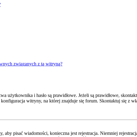
?
wnych związanych z tą witryną?
 użytkownika i hasło są prawidłowe. Jeżeli są prawidłowe, skontaktuj
onfiguracja witryny, na której znajduje się forum. Skontaktuj się z 
y, aby pisać wiadomości, konieczna jest rejestracja. Niemniej rejestra