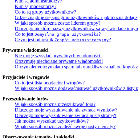
Kim są administratorzy?
Kim są moderatorzy?
Co to są grupy użytkowników?
Gdzie znajduje się spis grup użytkowników i jak można dołąc
W jaki sposób można zostać liderem grupy?
Dlaczego niektóre nazwy użytkowników są wyświetlane innym
Co to jest
?
Domyślna grupa użytkownika
Czym jest odnośnik
?
Zespół administracyjny
Prywatne wiadomości
Nie mogę wysyłać prywatnych wiadomości!
Otrzymuję niechciane prywatne wiadomości!
Otrzymałem/otrzymałam spam lub obraźliwy e-mail od kogoś z 
Przyjaciele i wrogowie
Co to jest lista przyjaciół i wrogów?
W jaki sposób można dodawać/usuwać użytkowników z listy p
Przeszukiwanie forów
W jaki sposób można przeszukiwać fora?
Dlaczego moje wyszukiwanie nie zwraca wyników?
Dlaczego moje wyszukiwanie zwraca pustą stronę?!
Jak można wyszukać użytkowników?
W jaki sposób można znaleźć swoje posty i tematy?
Obserwowanie tematów i zakładki