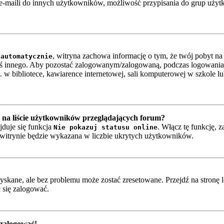
-maili do innych użytkowników, możliwość przypisania do grup użytkow
, witryna zachowa informację o tym, że twój pobyt na t
 automatycznie
oś innego. Aby pozostać zalogowanym/zalogowaną, podczas logowania
w bibliotece, kawiarence internetowej, sali komputerowej w szkole lub n
na liście użytkowników przeglądających forum?
jduje się funkcja
. Włącz tę funkcję, 
Nie pokazuj statusu online
a witrynie będzie wykazana w liczbie ukrytych użytkowników.
skane, ale bez problemu może zostać zresetowane. Przejdź na stronę l
 się zalogować.
 zalogować!