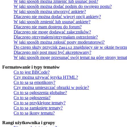
W jaki sposób można zmienić lub usunąć post?
W jaki sposób można dodać podpis do swojego postu?
W jaki sposób można utworzyć ankietę?
Dlaczego nie można dodać więcej opcji ankiety?
W jaki sposób zmienić lub usunąć ankietę?
Dlaczego nie mam dostępu do forum?
Dlaczego nie mogę dodawać załączników?
Dlaczego otrzymałem/otrzymałam ostrzeżenie?
W jaki sposób można zgłosić posty moderatorowi?
Do czego służy przycisk
znajdujący się w oknie tworz
Zapisz
Dlaczego mój post musi być akceptowany?
W jaki sposób mogę przesunąć swój temat na górę strony tema
Formatowanie i typy tematów
Co to jest BBCode?
Czy można używać języka HTML?
Co to są są emotikony?
Czy można umieszczać obrazki w poście?
Co to są ogłoszenia globalne?
Co to są ogłoszenia?
Co to są przyklejone tematy?
Co to są zamknięte tematy?
Co to są ikony tematu?
Rangi użytkownika i grupy