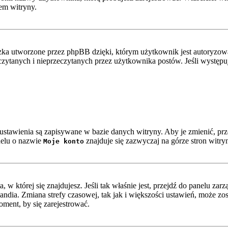
em witryny.
ka utworzone przez phpBB dzięki, którym użytkownik jest autoryzowan
zeczytanych i nieprzeczytanych przez użytkownika postów. Jeśli wystę
e ustawienia są zapisywane w bazie danych witryny. Aby je zmienić, p
nelu o nazwie
znajduje się zazwyczaj na górze stron witry
Moje konto
ta, w której się znajdujesz. Jeśli tak właśnie jest, przejdź do panelu z
ndia. Zmiana strefy czasowej, tak jak i większości ustawień, może z
oment, by się zarejestrować.