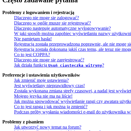
Często zadawane pytania
Problemy z logowaniem i rejestracją
Dlaczego nie mogę się zalogować?
Dlaczego w ogóle muszę się rejestrować?
Dlaczego następuje automatyczne wylogowywanie?
W jaki sposób można zapobiec wyświetlaniu nazwy użytkowni
Nie pamiętam hasła!
Rejestracja została przeprowadzona poprawnie, ale nie mogę s
Rejestracja została dokonana jakiś czas temu, ale teraz nie mo
Co to jest COPPA?
Dlaczego nie mogę się zarejestrować?
Jak działa funkcja
?
Usuń ciasteczka witryny
Preferencje i ustawienia użytkowników
Jak zmienić moje ustawienia?
Jest wyświetlany nieprawidłowy czas!
Została wykonana zmiana strefy czasowej, a nadal jest wyświe
Mojego języka nie ma na liście!
Jak można spowodować wyświetlanie rangi czy awatara użyt
Co to jest ranga i jak można ją zmienić?
Podczas próby wysłania wiadomości e-mail do użytkownika wi
Problemy z pisaniem
Jak utworzyć nowy temat na forum?