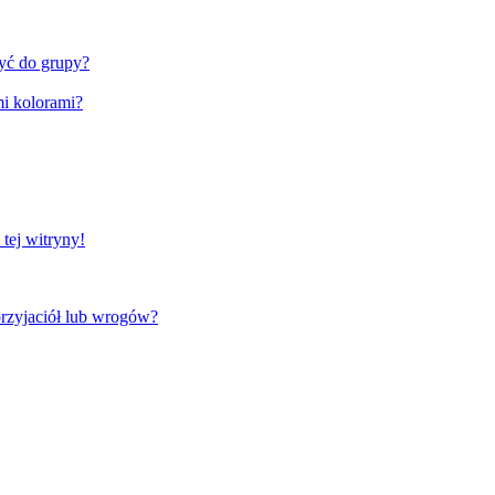
zyć do grupy?
i kolorami?
tej witryny!
rzyjaciół lub wrogów?