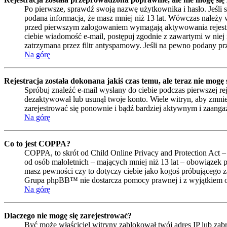
Po pierwsze, sprawdź swoją nazwę użytkownika i hasło. Jeśli 
podana informacja, że masz mniej niż 13 lat. Wówczas należy w
przed pierwszym zalogowaniem wymagają aktywowania rejestracji 
ciebie wiadomość e-mail, postępuj zgodnie z zawartymi w niej 
zatrzymana przez filtr antyspamowy. Jeśli na pewno podany prze
Na górę
Rejestracja została dokonana jakiś czas temu, ale teraz nie mogę
Spróbuj znaleźć e-mail wysłany do ciebie podczas pierwszej re
dezaktywował lub usunął twoje konto. Wiele witryn, aby zmniejs
zarejestrować się ponownie i bądź bardziej aktywnym i zaan
Na górę
Co to jest COPPA?
COPPA, to skrót od Child Online Privacy and Protection Act –
od osób małoletnich – mających mniej niż 13 lat – obowiązek 
masz pewności czy to dotyczy ciebie jako kogoś próbującego zar
Grupa phpBB™ nie dostarcza pomocy prawnej i z wyjątkiem op
Na górę
Dlaczego nie mogę się zarejestrować?
Być może właściciel witryny zablokował twój adres IP lub zabro