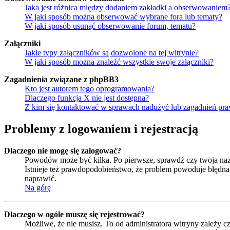
Jaka jest różnica między dodaniem zakładki a obserwowaniem
W jaki sposób można obserwować wybrane fora lub tematy?
W jaki sposób usunąć obserwowanie forum, tematu?
Załączniki
Jakie typy załączników są dozwolone na tej witrynie?
W jaki sposób można znaleźć wszystkie swoje załączniki?
Zagadnienia związane z phpBB3
Kto jest autorem tego oprogramowania?
Dlaczego funkcja X nie jest dostępna?
Z kim się kontaktować w sprawach nadużyć lub zagadnień pra
Problemy z logowaniem i rejestracją
Dlaczego nie mogę się zalogować?
Powodów może być kilka. Po pierwsze, sprawdź czy twoja nazwa
Istnieje też prawdopodobieństwo, że problem powoduje błędna k
naprawić.
Na górę
Dlaczego w ogóle muszę się rejestrować?
Możliwe, że nie musisz. To od administratora witryny zależy cz