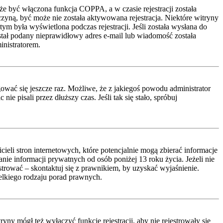
że być włączona funkcja COPPA, a w czasie rejestracji została
czyną, być może nie została aktywowana rejestracja. Niektóre witryny
ym była wyświetlona podczas rejestracji. Jeśli została wysłana do
ostał podany nieprawidłowy adres e-mail lub wiadomość została
inistratorem.
ować się jeszcze raz. Możliwe, że z jakiegoś powodu administrator
 pisali przez dłuższy czas. Jeśli tak się stało, spróbuj
li stron internetowych, które potencjalnie mogą zbierać informacje
ie informacji prywatnych od osób poniżej 13 roku życia. Jeżeli nie
estrować – skontaktuj się z prawnikiem, by uzyskać wyjaśnienie.
lkiego rodzaju porad prawnych.
ny mógł też wyłączyć funkcję rejestracji, aby nie rejestrowały się