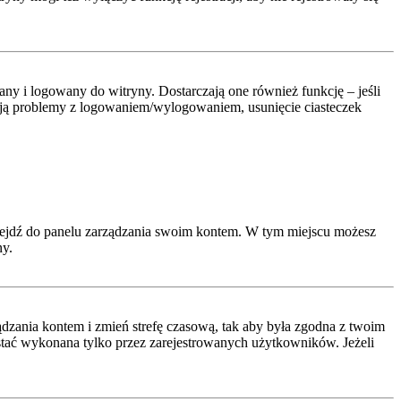
y i logowany do witryny. Dostarczają one również funkcję – jeśli
pują problemy z logowaniem/wylogowaniem, usunięcie ciasteczek
rzejdź do panelu zarządzania swoim kontem. W tym miejscu możesz
ny.
arządzania kontem i zmień strefę czasową, tak aby była zgodna z twoim
ostać wykonana tylko przez zarejestrowanych użytkowników. Jeżeli