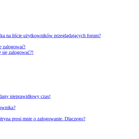
ka na liście użytkowników przeglądających forum?
ię zalogować!
gę się zalogować?!
tlany nieprawidłowy czas!
kownika?
tryna prosi mnie o zalogowanie. Dlaczego?