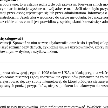
są poprawne, to wystąpiła jedna z dwóch przyczyn. Pierwszą z nich mo
ykonać instrukcje wysłane na twój adres e-mail. Jeśli nie to było przy
przez osobę rejestrującą się lub przez administratora. Informacja o t
instrukcjami. Jeżeli taka wiadomość do ciebie nie dotarła, być może z
z ciebie adres e-mail jest prawidłowy, spróbuj skontaktować się z adm
 się zalogować?!
jestracji. Sprawdź w nim nazwę użytkownika oraz hasło i spróbuj zalog
zyć rozmiar bazy danych, cyklicznie usuwa użytkowników, którzy nic nie
gażowanym w dyskusje użytkownikiem.
 prawa obowiązującego od 1998 roku w USA, nakładającego na właścicie
posiadania pisemnej zgody rodziców lub opiekunów prawnych na zbieran
ejestrować się, czy strony internetowej, do której próbujesz się zarej
isanych poniżej przypadków, nie jest punktem kontaktowym dla wsze
nił nazwy użytkownika, którą próbujesz zarejestrować. Właściciel witry