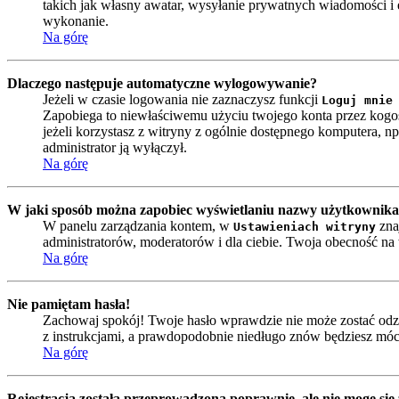
takich jak własny awatar, wysyłanie prywatnych wiadomości i e
wykonanie.
Na górę
Dlaczego następuje automatyczne wylogowywanie?
Jeżeli w czasie logowania nie zaznaczysz funkcji
Loguj mnie
Zapobiega to niewłaściwemu użyciu twojego konta przez kog
jeżeli korzystasz z witryny z ogólnie dostępnego komputera, np. 
administrator ją wyłączył.
Na górę
W jaki sposób można zapobiec wyświetlaniu nazwy użytkownika 
W panelu zarządzania kontem, w
zna
Ustawieniach witryny
administratorów, moderatorów i dla ciebie. Twoja obecność n
Na górę
Nie pamiętam hasła!
Zachowaj spokój! Twoje hasło wprawdzie nie może zostać odzy
z instrukcjami, a prawdopodobnie niedługo znów będziesz móc
Na górę
Rejestracja została przeprowadzona poprawnie, ale nie mogę się