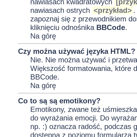
nawiasach kwadratowych
[przyk
nawiasach ostrych
<przykład>
.
zapoznaj się z przewodnikiem do
kliknięciu odnośnika
BBCode
.
Na górę
Czy można używać języka HTML?
Nie. Nie można używać i przetwa
Większość formatowania, które
BBCode.
Na górę
Co to są są emotikony?
Emotikony, zwane też uśmieszkam
do wyrażania emocji. Do wyrażan
np. :) oznacza radość, podczas gd
dostępna z poziomu formularza t