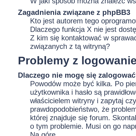
W jaki sposób można znaleźć wsz
Zagadnienia związane z phpBB3
Kto jest autorem tego oprogram
Dlaczego funkcja X nie jest dost
Z kim się kontaktować w sprawa
związanych z tą witryną?
Problemy z logowaniem
Dlaczego nie mogę się zalogowa
Powodów może być kilka. Po pie
użytkownika i hasło są prawidłowe
właścicielem witryny i zapytaj czy
prawdopodobieństwo, że problem 
której znajduje się forum. Skonta
o tym problemie. Musi on go nap
Na górę