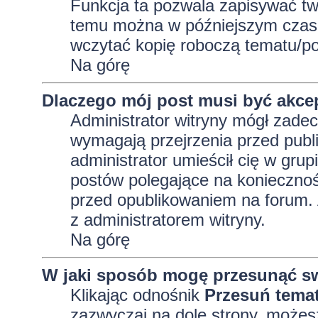
Funkcja ta pozwala zapisywać tw
temu można w późniejszym czasi
wczytać kopię roboczą tematu/po
Na górę
Dlaczego mój post musi być akc
Administrator witryny mógł zad
wymagają przejrzenia przed publi
administrator umieścił cię w grup
postów polegające na konieczno
przed opublikowaniem na forum. A
z administratorem witryny.
Na górę
W jaki sposób mogę przesunąć sw
Klikając odnośnik
Przesuń tema
zazwyczaj na dole strony, możes