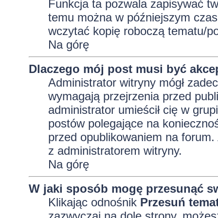
Funkcja ta pozwala zapisywać tw
temu można w późniejszym czasi
wczytać kopię roboczą tematu/po
Na górę
Dlaczego mój post musi być akc
Administrator witryny mógł zad
wymagają przejrzenia przed publi
administrator umieścił cię w grup
postów polegające na konieczno
przed opublikowaniem na forum. A
z administratorem witryny.
Na górę
W jaki sposób mogę przesunąć sw
Klikając odnośnik
Przesuń tema
zazwyczaj na dole strony, możes