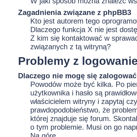
W jaki sposób można znaleźć wsz
Zagadnienia związane z phpBB3
Kto jest autorem tego oprogram
Dlaczego funkcja X nie jest dost
Z kim się kontaktować w sprawa
związanych z tą witryną?
Problemy z logowaniem
Dlaczego nie mogę się zalogowa
Powodów może być kilka. Po pie
użytkownika i hasło są prawidłowe
właścicielem witryny i zapytaj czy
prawdopodobieństwo, że problem 
której znajduje się forum. Skonta
o tym problemie. Musi on go nap
Na górę