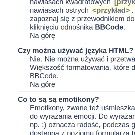
nawiasach kwadratowych
[przyk
nawiasach ostrych
<przykład>
.
zapoznaj się z przewodnikiem do
kliknięciu odnośnika
BBCode
.
Na górę
Czy można używać języka HTML?
Nie. Nie można używać i przetwa
Większość formatowania, które
BBCode.
Na górę
Co to są są emotikony?
Emotikony, zwane też uśmieszkam
do wyrażania emocji. Do wyrażan
np. :) oznacza radość, podczas gd
dostępna z poziomu formularza t