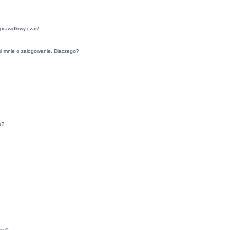
eprawidłowy czas!
si mnie o zalogowanie. Dlaczego?
u?