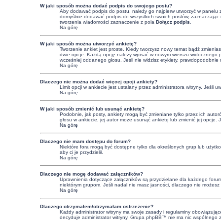
W jaki sposób można dodać podpis do swojego postu?
Aby dodawać podpis do postu, należy go najpierw utworzyć w panelu 
domyślnie dodawać podpis do wszystkich swoich postów, zaznaczając o
tworzenia wiadomości zaznaczenie z pola
Dołącz podpis
.
Na górę
W jaki sposób można utworzyć ankietę?
Tworzenie ankiet jest proste. Kiedy tworzysz nowy temat bądź zmienias
dwie opcje. Każdą opcję należy wpisać w nowym wierszu widocznego pol
wcześniej oddanego głosu. Jeśli nie widzisz etykiety, prawdopodobnie
Na górę
Dlaczego nie można dodać więcej opcji ankiety?
Limit opcji w ankiecie jest ustalany przez administratora witryny. Jeśli 
Na górę
W jaki sposób zmienić lub usunąć ankietę?
Podobnie, jak posty, ankiety mogą być zmieniane tylko przez ich autor
głosu w ankiecie, jej autor może usunąć ankietę lub zmienić jej opcje. 
Na górę
Dlaczego nie mam dostępu do forum?
Niektóre fora mogą być dostępne tylko dla określonych grup lub użytk
aby ci je przydzielił.
Na górę
Dlaczego nie mogę dodawać załączników?
Uprawnienia dotyczące załączników są przydzielane dla każdego forum, 
niektórym grupom. Jeśli nadal nie masz jasności, dlaczego nie możesz z
Na górę
Dlaczego otrzymałem/otrzymałam ostrzeżenie?
Każdy administrator witryny ma swoje zasady i regulaminy obowiązujące 
decyduje administrator witryny. Grupa phpBB™ nie ma nic wspólnego z os