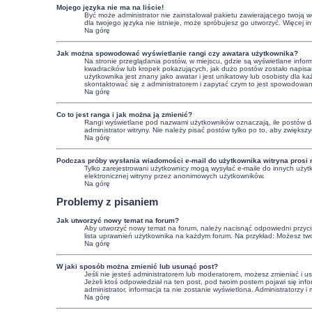
Mojego języka nie ma na liście!
Być może administrator nie zainstalował pakietu zawierającego twoją we
dla twojego języka nie istnieje, może spróbujesz go utworzyć. Więcej 
Na górę
Jak można spowodować wyświetlanie rangi czy awatara użytkownika?
Na stronie przeglądania postów, w miejscu, gdzie są wyświetlane info
kwadracików lub kropek pokazujących, jak dużo postów zostało napisany
użytkownika jest znany jako awatar i jest unikatowy lub osobisty dla
skontaktować się z administratorem i zapytać czym to jest spowodowa
Na górę
Co to jest ranga i jak można ją zmienić?
Rangi wyświetlane pod nazwami użytkowników oznaczają, ile postów dan
administrator witryny. Nie należy pisać postów tylko po to, aby zwiększy
Na górę
Podczas próby wysłania wiadomości e-mail do użytkownika witryna prosi 
Tylko zarejestrowani użytkownicy mogą wysyłać e-maile do innych użytk
elektronicznej witryny przez anonimowych użytkowników.
Na górę
Problemy z pisaniem
Jak utworzyć nowy temat na forum?
Aby utworzyć nowy temat na forum, należy nacisnąć odpowiedni przycisk
lista uprawnień użytkownika na każdym forum. Na przykład: Możesz tw
Na górę
W jaki sposób można zmienić lub usunąć post?
Jeśli nie jesteś administratorem lub moderatorem, możesz zmieniać i u
Jeżeli ktoś odpowiedział na ten post, pod twoim postem pojawi się informa
administrator, informacja ta nie zostanie wyświetlona. Administratorzy
Na górę