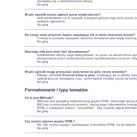
skontaktuj się z administratorem witryny.
Na górę
W jaki sposób można zgłosić posty moderatorowi?
Jeśli administrator na to zezwolił, w prawym górnym rogu treści postu,
wysłanie zgłoszenia.
Na górę
Do czego służy przycisk
Zapisz
znajdujący się w oknie tworzenia tematu?
Funkcja ta pozwala zapisywać tworzony temat/post jako kopię roboczą
Na górę
Dlaczego mój post musi być akceptowany?
Administrator witryny mógł zadecydować, że posty na danym forum wymag
akceptowania przez moderatorów przed opublikowaniem na forum. Aby uzy
Na górę
W jaki sposób mogę przesunąć swój temat na górę strony tematów?
Klikając odnośnik
Przesuń temat w górę
, znajdujący się w widoku tem
upłynął jeszcze wymagany czas, zanim będzie możliwe użycie tej funkc
Na górę
Formatowanie i typy tematów
Co to jest BBCode?
BBCode jest specjalną implementacją języka HTML, która daje lepszą
BBCode w poszczególnych postach, zaznaczając odpowiednią funkcję 
HTML-u nawiasach ostrych
<przykład>
. Aby uzyskać więcej informa
Na górę
Czy można używać języka HTML?
Nie. Nie można używać i przetwarzać znaczników HTML na tej witryni
Na górę