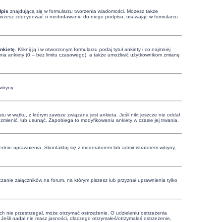
dpis
znajdującą się w formularzu tworzenia wiadomości. Możesz także
, możesz zdecydować o niedodawaniu do niego podpisu, usuwając w formularzu
nkietę
. Kliknij ją i w otworzonym formularzu podaj tytuł ankiety i co najmniej
ia ankiety (0 – bez limitu czasowego), a także umożliwić użytkownikom zmianę
itryny.
u w wątku, z którym zawsze związana jest ankieta. Jeśli nikt jeszcze nie oddał
ą zmienić, lub usunąć. Zapobiega to modyfikowaniu ankiety w czasie jej trwania.
dnie uprawnienia. Skontaktuj się z moderatorem lub administratorem witryny,
zanie załączników na forum, na którym piszesz lub przyznał uprawnienia tylko
ich nie przestrzegał, może otrzymać ostrzeżenie. O udzieleniu ostrzeżenia
Jeśli nadal nie masz jasności, dlaczego otrzymałeś/otrzymałaś ostrzeżenie,