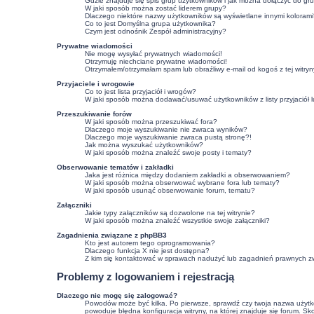
Gdzie znajduje się spis grup użytkowników i jak można dołączyć do gr
W jaki sposób można zostać liderem grupy?
Dlaczego niektóre nazwy użytkowników są wyświetlane innymi kolorami
Co to jest
Domyślna grupa użytkownika
?
Czym jest odnośnik
Zespół administracyjny
?
Prywatne wiadomości
Nie mogę wysyłać prywatnych wiadomości!
Otrzymuję niechciane prywatne wiadomości!
Otrzymałem/otrzymałam spam lub obraźliwy e-mail od kogoś z tej witryn
Przyjaciele i wrogowie
Co to jest lista przyjaciół i wrogów?
W jaki sposób można dodawać/usuwać użytkowników z listy przyjaciół 
Przeszukiwanie forów
W jaki sposób można przeszukiwać fora?
Dlaczego moje wyszukiwanie nie zwraca wyników?
Dlaczego moje wyszukiwanie zwraca pustą stronę?!
Jak można wyszukać użytkowników?
W jaki sposób można znaleźć swoje posty i tematy?
Obserwowanie tematów i zakładki
Jaka jest różnica między dodaniem zakładki a obserwowaniem?
W jaki sposób można obserwować wybrane fora lub tematy?
W jaki sposób usunąć obserwowanie forum, tematu?
Załączniki
Jakie typy załączników są dozwolone na tej witrynie?
W jaki sposób można znaleźć wszystkie swoje załączniki?
Zagadnienia związane z phpBB3
Kto jest autorem tego oprogramowania?
Dlaczego funkcja X nie jest dostępna?
Z kim się kontaktować w sprawach nadużyć lub zagadnień prawnych zw
Problemy z logowaniem i rejestracją
Dlaczego nie mogę się zalogować?
Powodów może być kilka. Po pierwsze, sprawdź czy twoja nazwa użytkown
powoduje błędna konfiguracja witryny, na której znajduje się forum. Sk