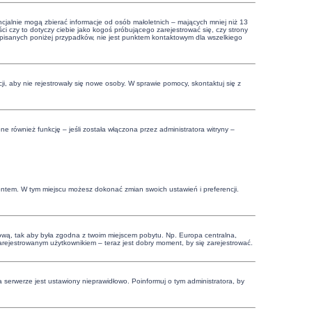
cjalnie mogą zbierać informacje od osób małoletnich – mających mniej niż 13
i czy to dotyczy ciebie jako kogoś próbującego zarejestrować się, czy strony
 opisanych poniżej przypadków, nie jest punktem kontaktowym dla wszelkiego
cji, aby nie rejestrowały się nowe osoby. W sprawie pomocy, skontaktuj się z
 również funkcję – jeśli została włączona przez administratora witryny –
.
kontem. W tym miejscu możesz dokonać zmian swoich ustawień i preferencji.
czasową, tak aby była zgodna z twoim miejscem pobytu. Np. Europa centralna,
zarejestrowanym użytkownikiem – teraz jest dobry moment, by się zarejestrować.
 serwerze jest ustawiony nieprawidłowo. Poinformuj o tym administratora, by