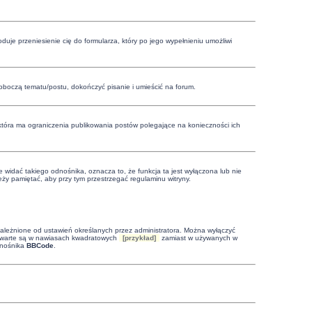
oduje przeniesienie cię do formularza, który po jego wypełnieniu umożliwi
boczą tematu/postu, dokończyć pisanie i umieścić na forum.
 która ma ograniczenia publikowania postów polegające na konieczności ich
 widać takiego odnośnika, oznacza to, że funkcja ta jest wyłączona lub nie
ży pamiętać, aby przy tym przestrzegać regulaminu witryny.
leżnione od ustawień określanych przez administratora. Można wyłączyć
zawarte są w nawiasach kwadratowych
[przykład]
zamiast w używanych w
dnośnika
BBCode
.