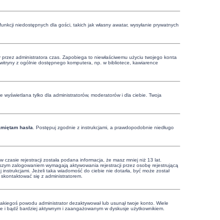
funkcji niedostępnych dla gości, takich jak własny awatar, wysyłanie prywatnych
ony przez administratora czas. Zapobiega to niewłaściwemu użyciu twojego konta
 z witryny z ogólnie dostępnego komputera, np. w bibliotece, kawiarence
 wyświetlana tylko dla administratorów, moderatorów i dla ciebie. Twoja
amiętam hasła
. Postępuj zgodnie z instrukcjami, a prawdopodobnie niedługo
zasie rejestracji została podana informacja, że masz mniej niż 13 lat.
rwszym zalogowaniem wymagają aktywowania rejestracji przez osobę rejestrującą
j instrukcjami. Jeżeli taka wiadomość do ciebie nie dotarła, być może został
 skontaktować się z administratorem.
 jakiegoś powodu administrator dezaktywował lub usunął twoje konto. Wiele
nownie i bądź bardziej aktywnym i zaangażowanym w dyskusje użytkownikiem.