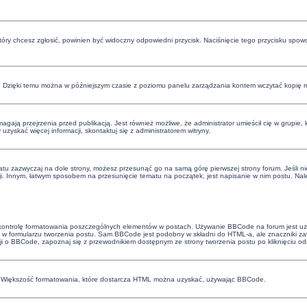
 który chcesz zgłosić, powinien być widoczny odpowiedni przycisk. Naciśnięcie tego przycisku spow
. Dzięki temu można w późniejszym czasie z poziomu panelu zarządzania kontem wczytać kopię ro
ają przejrzenia przed publikacją. Jest również możliwe, że administrator umieścił cię w grupie,
skać więcej informacji, skontaktuj się z administratorem witryny.
atu zazwyczaj na dole strony, możesz przesunąć go na samą górę pierwszej strony forum. Jeśli nie
ji. Innym, łatwym sposobem na przesunięcie tematu na początek, jest napisanie w nim postu. Nale
 kontrolę formatowania poszczególnych elementów w postach. Używanie BBCode na forum jest uza
w formularzu tworzenia postu. Sam BBCode jest podobny w składni do HTML-a, ale znaczniki 
cji o BBCode, zapoznaj się z przewodnikiem dostępnym ze strony tworzenia postu po kliknięciu o
e. Większość formatowania, które dostarcza HTML można uzyskać, używając BBCode.