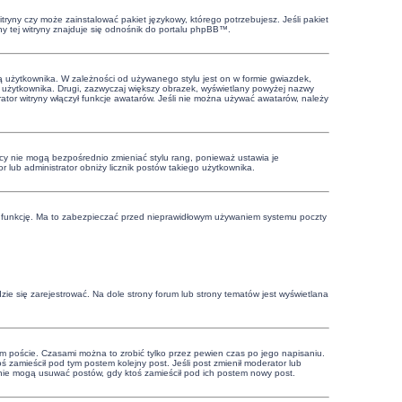
tryny czy może zainstalować pakiet językowy, którego potrzebujesz. Jeśli pakiet
ny tej witryny znajduje się odnośnik do portalu phpBB™.
ą użytkownika. W zależności od używanego stylu jest on w formie gwiazdek,
wy użytkownika. Drugi, zazwyczaj większy obrazek, wyświetlany powyżej nazwy
tor witryny włączył funkcje awatarów. Jeśli nie można używać awatarów, należy
cy nie mogą bezpośrednio zmieniać stylu rang, ponieważ ustawia je
or lub administrator obniży licznik postów takiego użytkownika.
 tę funkcję. Ma to zabezpieczać przed nieprawidłowym używaniem systemu poczty
ie się zarejestrować. Na dole strony forum lub strony tematów jest wyświetlana
m poście. Czasami można to zrobić tylko przez pewien czas po jego napisaniu.
ktoś zamieścił pod tym postem kolejny post. Jeśli post zmienił moderator lub
cy nie mogą usuwać postów, gdy ktoś zamieścił pod ich postem nowy post.