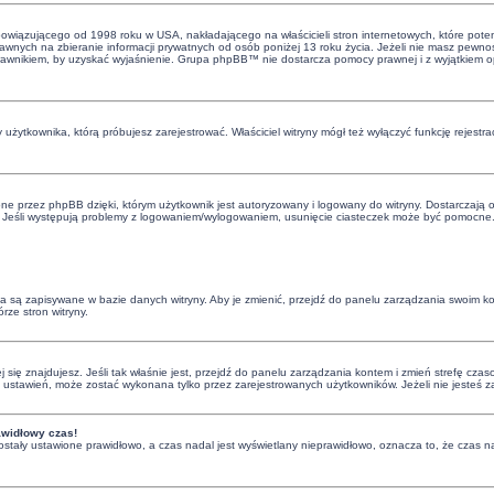
bowiązującego od 1998 roku w USA, nakładającego na właścicieli stron internetowych, które poten
nych na zbieranie informacji prywatnych od osób poniżej 13 roku życia. Jeżeli nie masz pewnośc
 z prawnikiem, by uzyskać wyjaśnienie. Grupa phpBB™ nie dostarcza pomocy prawnej i z wyjątkiem
 użytkownika, którą próbujesz zarejestrować. Właściciel witryny mógł też wyłączyć funkcję rejestra
e przez phpBB dzięki, którym użytkownik jest autoryzowany i logowany do witryny. Dostarczają one
. Jeśli występują problemy z logowaniem/wylogowaniem, usunięcie ciasteczek może być pomocne
nia są zapisywane w bazie danych witryny. Aby je zmienić, przejdź do panelu zarządzania swoim 
rze stron witryny.
órej się znajdujesz. Jeśli tak właśnie jest, przejdź do panelu zarządzania kontem i zmień strefę 
ci ustawień, może zostać wykonana tylko przez zarejestrowanych użytkowników. Jeżeli nie jesteś 
awidłowy czas!
ostały ustawione prawidłowo, a czas nadal jest wyświetlany nieprawidłowo, oznacza to, że czas na