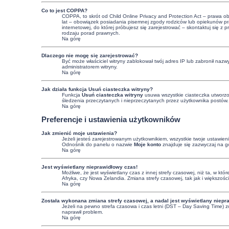
Co to jest COPPA?
COPPA, to skrót od Child Online Privacy and Protection Act – prawa o
lat – obowiązek posiadania pisemnej zgody rodziców lub opiekunów praw
internetowej, do której próbujesz się zarejestrować – skontaktuj się
rodzaju porad prawnych.
Na górę
Dlaczego nie mogę się zarejestrować?
Być może właściciel witryny zablokował twój adres IP lub zabronił nazwy
administratorem witryny.
Na górę
Jak działa funkcja
Usuń ciasteczka witryny
?
Funkcja
Usuń ciasteczka witryny
usuwa wszystkie ciasteczka utworzon
śledzenia przeczytanych i nieprzeczytanych przez użytkownika postów
Na górę
Preferencje i ustawienia użytkowników
Jak zmienić moje ustawienia?
Jeżeli jesteś zarejestrowanym użytkownikiem, wszystkie twoje ustawie
Odnośnik do panelu o nazwie
Moje konto
znajduje się zazwyczaj na gó
Na górę
Jest wyświetlany nieprawidłowy czas!
Możliwe, że jest wyświetlany czas z innej strefy czasowej, niż ta, w kt
Afryka, czy Nowa Zelandia. Zmiana strefy czasowej, tak jak i większoś
Na górę
Została wykonana zmiana strefy czasowej, a nadal jest wyświetlany niepr
Jeżeli na pewno strefa czasowa i czas letni (DST – Day Saving Time) z
naprawił problem.
Na górę