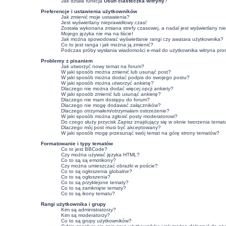
Jak działa funkcja
Usuń ciasteczka witryny
?
Preferencje i ustawienia użytkowników
Jak zmienić moje ustawienia?
Jest wyświetlany nieprawidłowy czas!
Została wykonana zmiana strefy czasowej, a nadal jest wyświetlany ni
Mojego języka nie ma na liście!
Jak można spowodować wyświetlanie rangi czy awatara użytkownika?
Co to jest ranga i jak można ją zmienić?
Podczas próby wysłania wiadomości e-mail do użytkownika witryna pro
Problemy z pisaniem
Jak utworzyć nowy temat na forum?
W jaki sposób można zmienić lub usunąć post?
W jaki sposób można dodać podpis do swojego postu?
W jaki sposób można utworzyć ankietę?
Dlaczego nie można dodać więcej opcji ankiety?
W jaki sposób zmienić lub usunąć ankietę?
Dlaczego nie mam dostępu do forum?
Dlaczego nie mogę dodawać załączników?
Dlaczego otrzymałem/otrzymałam ostrzeżenie?
W jaki sposób można zgłosić posty moderatorowi?
Do czego służy przycisk
Zapisz
znajdujący się w oknie tworzenia temat
Dlaczego mój post musi być akceptowany?
W jaki sposób mogę przesunąć swój temat na górę strony tematów?
Formatowanie i typy tematów
Co to jest BBCode?
Czy można używać języka HTML?
Co to są są emotikony?
Czy można umieszczać obrazki w poście?
Co to są ogłoszenia globalne?
Co to są ogłoszenia?
Co to są przyklejone tematy?
Co to są zamknięte tematy?
Co to są ikony tematu?
Rangi użytkownika i grupy
Kim są administratorzy?
Kim są moderatorzy?
Co to są grupy użytkowników?