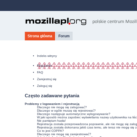
Strona główna
Forum
Indeks witryny
Regulamin
FAQ
Zarejestruj się
Zaloguj się
Często zadawane pytania
Problemy z logowaniem i rejestracją
Dlaczego nie mogę się zalogować?
Dlaczego w ogóle muszę się rejestrować?
Dlaczego następuje automatyczne wylogowywanie?
W jaki sposób można zapobiec wyświetlaniu nazwy użytkownika na liśc
Nie pamiętam hasła!
Rejestracja została przeprowadzona poprawnie, ale nie mogę się zalo
Rejestracja została dokonana jakiś czas temu, ale teraz nie mogę się 
Co to jest COPPA?
Dlaczego nie mogę się zarejestrować?