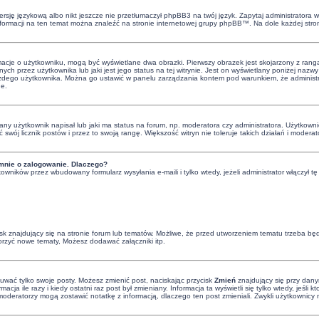
rsję językową albo nikt jeszcze nie przetłumaczył phpBB3 na twój język. Zapytaj administratora wi
informacji na ten temat można znaleźć na stronie internetowej grupy phpBB™. Na dole każdej stro
rmacje o użytkowniku, mogą być wyświetlane dwa obrazki. Pierwszy obrazek jest skojarzony z rang
ch przez użytkownika lub jaki jest jego status na tej witrynie. Jest on wyświetlany poniżej naz
 każdego użytkownika. Można go ustawić w panelu zarządzania kontem pod warunkiem, że administra
ne.
y użytkownik napisał lub jaki ma status na forum, np. moderatora czy administratora. Użytkowni
ć swój licznik postów i przez to swoją rangę. Większość witryn nie toleruje takich działań i moderat
mnie o zalogowanie. Dlaczego?
owników przez wbudowany formularz wysyłania e-maili i tylko wtedy, jeżeli administrator włączył
 znajdujący się na stronie forum lub tematów. Możliwe, że przed utworzeniem tematu trzeba będz
orzyć nowe tematy, Możesz dodawać załączniki itp.
suwać tylko swoje posty. Możesz zmienić post, naciskając przycisk
Zmień
znajdujący się przy dany
cja ile razy i kiedy ostatni raz post był zmieniany. Informacja ta wyświetli się tylko wtedy, jeśli 
 i moderatorzy mogą zostawić notatkę z informacją, dlaczego ten post zmieniali. Zwykli użytkowni