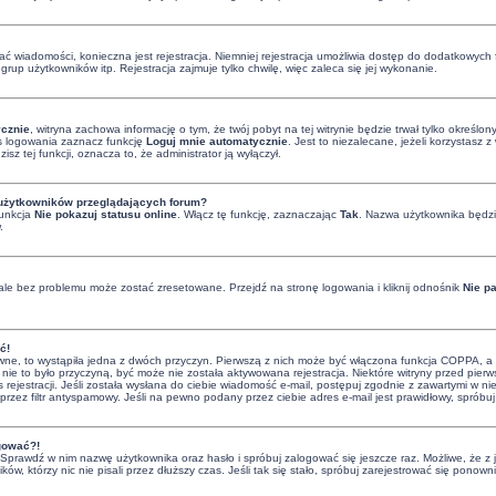
isać wiadomości, konieczna jest rejestracja. Niemniej rejestracja umożliwia dostęp do dodatkowych 
rup użytkowników itp. Rejestracja zajmuje tylko chwilę, więc zaleca się jej wykonanie.
cznie
, witryna zachowa informację o tym, że twój pobyt na tej witrynie będzie trwał tylko określ
 logowania zaznacz funkcję
Loguj mnie automatycznie
. Jest to niezalecane, jeżeli korzystasz
zisz tej funkcji, oznacza to, że administrator ją wyłączył.
 użytkowników przeglądających forum?
funkcja
Nie pokazuj statusu online
. Włącz tę funkcję, zaznaczając
Tak
. Nazwa użytkownika będzie
.
le bez problemu może zostać zresetowane. Przejdź na stronę logowania i kliknij odnośnik
Nie p
ć!
ne, to wystąpiła jedna z dwóch przyczyn. Pierwszą z nich może być włączona funkcja COPPA, a w c
 nie to było przyczyną, być może nie została aktywowana rejestracja. Niektóre witryny przed pie
 rejestracji. Jeśli została wysłana do ciebie wiadomość e-mail, postępuj zgodnie z zawartymi w nie
zez filtr antyspamowy. Jeśli na pewno podany przez ciebie adres e-mail jest prawidłowy, spróbuj
ogować?!
i. Sprawdź w nim nazwę użytkownika oraz hasło i spróbuj zalogować się jeszcze raz. Możliwe, że z
ków, którzy nic nie pisali przez dłuższy czas. Jeśli tak się stało, spróbuj zarejestrować się po