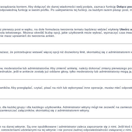
zarządzania kontem. Aby dołączyć do danej wiadomości swój podpis, zaznacz funkcję
Dołącz po
dpowiednią funkcję w swoim profilu. Po uaktywnieniu tej funkcji, za każdym razem pisząc post
z pierwszy post w wątku, na dole formularza tworzenia tematu będziesz widzieć etykietę
Utwórz a
a tekstowego. Możesz określić liczbę opcji, jakie użytkownik może wybrać, wyznaczyć czas trwan
 nie masz uprawnień do tworzenia ankiet.
uważasz, że potrzebujesz wstawić więcej opcji niż dozwolony limit, skontaktuj się z administratorem w
ów, moderatorów lub administratorów. Aby zmienić ankietę, należy dokonać zmiany pierwszego post
Jednakże, jeśli w ankiecie zostały już oddane głosy, tylko moderatorzy lub administratorzy mogą j
owników. Aby przeglądać, czytać, pisać na nich lub wykonywać inne operacje, musisz mieć odpowie
dla każdej grupy i dla każdego użytkownika. Administrator witryny mógł nie zezwolić na zamieszc
amieszczać załączników, skontaktuj się z administratorem witryny.
na danej witrynie. Są one opublikowane i administrator zaleca zapoznanie się z nimi. Jeśli ktoś 
trzeżeniami udzielanymi na tej witrynie i nie ponosi żadnej odpowiedzialności związanej z nimi. 