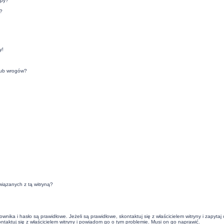
upy?
?
y!
lub wrogów?
iązanych z tą witryną?
ika i hasło są prawidłowe. Jeżeli są prawidłowe, skontaktuj się z właścicielem witryny i zapyta
ontaktuj się z właścicielem witryny i powiadom go o tym problemie. Musi on go naprawić.