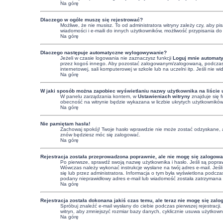
Na górę
Dlaczego w ogóle muszę się rejestrować?
Możliwe, że nie musisz. To od administratora witryny zależy czy, aby p
wiadomości i e-maili do innych użytkowników, możliwość przypisania do g
Na górę
Dlaczego następuje automatyczne wylogowywanie?
Jeżeli w czasie logowania nie zaznaczysz funkcji
Loguj mnie automaty
przez kogoś innego. Aby pozostać zalogowanym/zalogowaną, podczas
internetowej, sali komputerowej w szkole lub na uczelni itp. Jeśli nie wid
Na górę
W jaki sposób można zapobiec wyświetlaniu nazwy użytkownika na liście
W panelu zarządzania kontem, w
Ustawieniach witryny
znajduje się 
obecność na witrynie będzie wykazana w liczbie ukrytych użytkowników
Na górę
Nie pamiętam hasła!
Zachowaj spokój! Twoje hasło wprawdzie nie może zostać odzyskane, a
znów będziesz móc się zalogować.
Na górę
Rejestracja została przeprowadzona poprawnie, ale nie mogę się zalogowa
Po pierwsze, sprawdź swoją nazwę użytkownika i hasło. Jeśli są popraw
Wówczas należy wykonać instrukcje wysłane na twój adres e-mail. Jeśli
się lub przez administratora. Informacja o tym była wyświetlona podczas
podany nieprawidłowy adres e-mail lub wiadomość została zatrzymana pr
Na górę
Rejestracja została dokonana jakiś czas temu, ale teraz nie mogę się zal
Spróbuj znaleźć e-mail wysłany do ciebie podczas pierwszej rejestracj
witryn, aby zmniejszyć rozmiar bazy danych, cyklicznie usuwa użytkowni
Na górę