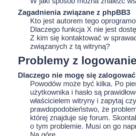
W jaki sposób można znaleźć wsz
Zagadnienia związane z phpBB3
Kto jest autorem tego oprogram
Dlaczego funkcja X nie jest dost
Z kim się kontaktować w sprawa
związanych z tą witryną?
Problemy z logowaniem
Dlaczego nie mogę się zalogowa
Powodów może być kilka. Po pie
użytkownika i hasło są prawidłowe
właścicielem witryny i zapytaj czy
prawdopodobieństwo, że problem 
której znajduje się forum. Skonta
o tym problemie. Musi on go nap
Na górę