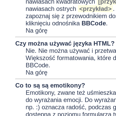
nawiasach kwadratowych
[przyk
nawiasach ostrych
<przykład>
.
zapoznaj się z przewodnikiem do
kliknięciu odnośnika
BBCode
.
Na górę
Czy można używać języka HTML?
Nie. Nie można używać i przetwa
Większość formatowania, które
BBCode.
Na górę
Co to są są emotikony?
Emotikony, zwane też uśmieszkam
do wyrażania emocji. Do wyrażan
np. :) oznacza radość, podczas gd
dostępna z poziomu formularza t