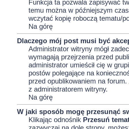
Funkcja ta pozwala zapisywać tw
temu można w późniejszym czasi
wczytać kopię roboczą tematu/po
Na górę
Dlaczego mój post musi być akc
Administrator witryny mógł zad
wymagają przejrzenia przed publi
administrator umieścił cię w grup
postów polegające na konieczno
przed opublikowaniem na forum. A
z administratorem witryny.
Na górę
W jaki sposób mogę przesunąć sw
Klikając odnośnik
Przesuń tema
zazwyczaj na dole strony, możes