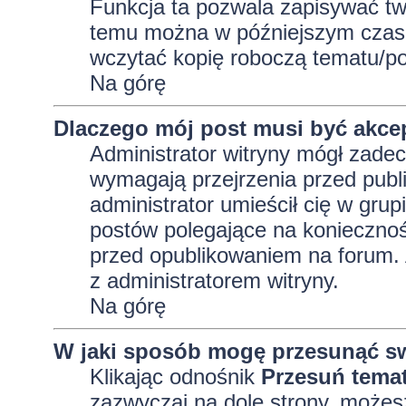
Funkcja ta pozwala zapisywać tw
temu można w późniejszym czasi
wczytać kopię roboczą tematu/po
Na górę
Dlaczego mój post musi być akc
Administrator witryny mógł zad
wymagają przejrzenia przed publi
administrator umieścił cię w grup
postów polegające na konieczno
przed opublikowaniem na forum. A
z administratorem witryny.
Na górę
W jaki sposób mogę przesunąć sw
Klikając odnośnik
Przesuń tema
zazwyczaj na dole strony, możes