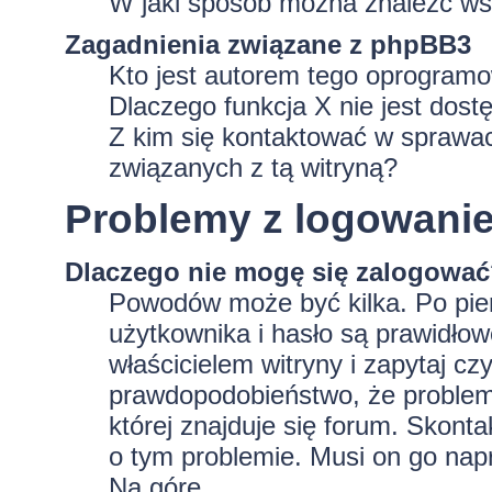
W jaki sposób można znaleźć wsz
Zagadnienia związane z phpBB3
Kto jest autorem tego oprogram
Dlaczego funkcja X nie jest dost
Z kim się kontaktować w sprawa
związanych z tą witryną?
Problemy z logowaniem
Dlaczego nie mogę się zalogowa
Powodów może być kilka. Po pie
użytkownika i hasło są prawidłowe
właścicielem witryny i zapytaj czy
prawdopodobieństwo, że problem 
której znajduje się forum. Skonta
o tym problemie. Musi on go nap
Na górę