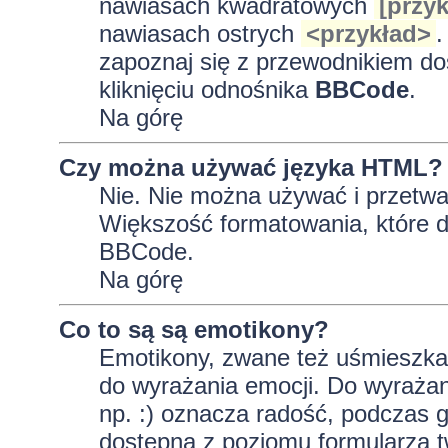
nawiasach kwadratowych
[przyk
nawiasach ostrych
<przykład>
.
zapoznaj się z przewodnikiem do
kliknięciu odnośnika
BBCode
.
Na górę
Czy można używać języka HTML?
Nie. Nie można używać i przetwa
Większość formatowania, które
BBCode.
Na górę
Co to są są emotikony?
Emotikony, zwane też uśmieszkam
do wyrażania emocji. Do wyrażan
np. :) oznacza radość, podczas gd
dostępna z poziomu formularza t