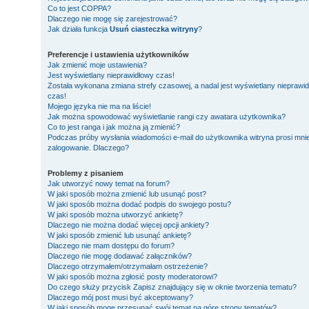
Co to jest COPPA?
Dlaczego nie mogę się zarejestrować?
Jak działa funkcja
Usuń ciasteczka witryny
?
Preferencje i ustawienia użytkowników
Jak zmienić moje ustawienia?
Jest wyświetlany nieprawidłowy czas!
Została wykonana zmiana strefy czasowej, a nadal jest wyświetlany nieprawi
czas!
Mojego języka nie ma na liście!
Jak można spowodować wyświetlanie rangi czy awatara użytkownika?
Co to jest ranga i jak można ją zmienić?
Podczas próby wysłania wiadomości e-mail do użytkownika witryna prosi mni
zalogowanie. Dlaczego?
Problemy z pisaniem
Jak utworzyć nowy temat na forum?
W jaki sposób można zmienić lub usunąć post?
W jaki sposób można dodać podpis do swojego postu?
W jaki sposób można utworzyć ankietę?
Dlaczego nie można dodać więcej opcji ankiety?
W jaki sposób zmienić lub usunąć ankietę?
Dlaczego nie mam dostępu do forum?
Dlaczego nie mogę dodawać załączników?
Dlaczego otrzymałem/otrzymałam ostrzeżenie?
W jaki sposób można zgłosić posty moderatorowi?
Do czego służy przycisk
Zapisz
znajdujący się w oknie tworzenia tematu?
Dlaczego mój post musi być akceptowany?
W jaki sposób mogę przesunąć swój temat na górę strony tematów?