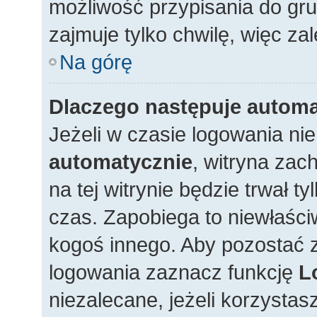
możliwość przypisania do gru
zajmuje tylko chwilę, więc zal
Na górę
Dlaczego następuje autom
Jeżeli w czasie logowania ni
automatycznie
, witryna zac
na tej witrynie będzie trwał t
czas. Zapobiega to niewłaśc
kogoś innego. Aby pozostać
logowania zaznacz funkcję
L
niezalecane, jeżeli korzystas