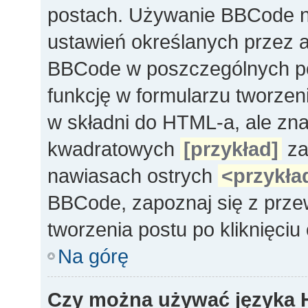
postach. Używanie BBCode na
ustawień określanych przez 
BBCode w poszczególnych po
funkcję w formularzu tworze
w składni do HTML-a, ale zn
kwadratowych
[przykład]
za
nawiasach ostrych
<przykła
BBCode, zapoznaj się z prze
tworzenia postu po kliknięci
Na górę
Czy można używać języka