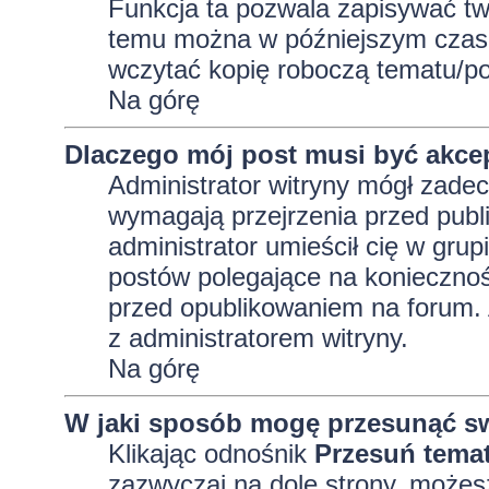
Funkcja ta pozwala zapisywać tw
temu można w późniejszym czasi
wczytać kopię roboczą tematu/po
Na górę
Dlaczego mój post musi być akc
Administrator witryny mógł zad
wymagają przejrzenia przed publi
administrator umieścił cię w grup
postów polegające na konieczno
przed opublikowaniem na forum. A
z administratorem witryny.
Na górę
W jaki sposób mogę przesunąć sw
Klikając odnośnik
Przesuń tema
zazwyczaj na dole strony, możes