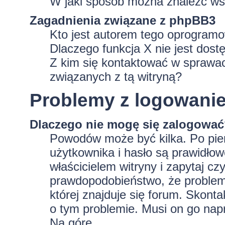
W jaki sposób można znaleźć wsz
Zagadnienia związane z phpBB3
Kto jest autorem tego oprogram
Dlaczego funkcja X nie jest dost
Z kim się kontaktować w sprawa
związanych z tą witryną?
Problemy z logowaniem
Dlaczego nie mogę się zalogowa
Powodów może być kilka. Po pie
użytkownika i hasło są prawidłowe
właścicielem witryny i zapytaj czy
prawdopodobieństwo, że problem 
której znajduje się forum. Skonta
o tym problemie. Musi on go nap
Na górę