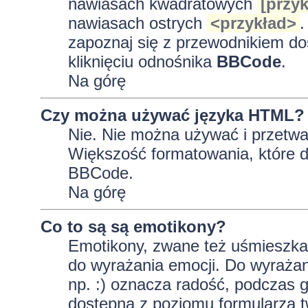
nawiasach kwadratowych
[przyk
nawiasach ostrych
<przykład>
.
zapoznaj się z przewodnikiem do
kliknięciu odnośnika
BBCode
.
Na górę
Czy można używać języka HTML?
Nie. Nie można używać i przetwa
Większość formatowania, które
BBCode.
Na górę
Co to są są emotikony?
Emotikony, zwane też uśmieszkam
do wyrażania emocji. Do wyrażan
np. :) oznacza radość, podczas gd
dostępna z poziomu formularza t