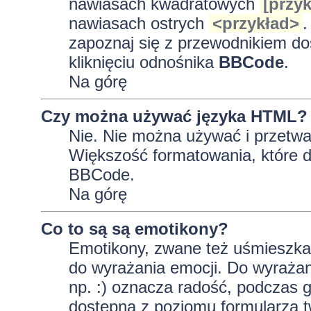
nawiasach kwadratowych
[przyk
nawiasach ostrych
<przykład>
.
zapoznaj się z przewodnikiem do
kliknięciu odnośnika
BBCode
.
Na górę
Czy można używać języka HTML?
Nie. Nie można używać i przetwa
Większość formatowania, które
BBCode.
Na górę
Co to są są emotikony?
Emotikony, zwane też uśmieszkam
do wyrażania emocji. Do wyrażan
np. :) oznacza radość, podczas gd
dostępna z poziomu formularza t