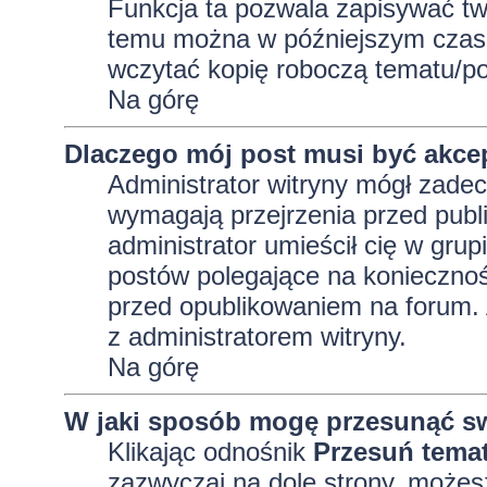
Funkcja ta pozwala zapisywać tw
temu można w późniejszym czasi
wczytać kopię roboczą tematu/po
Na górę
Dlaczego mój post musi być akc
Administrator witryny mógł zad
wymagają przejrzenia przed publi
administrator umieścił cię w grup
postów polegające na konieczno
przed opublikowaniem na forum. A
z administratorem witryny.
Na górę
W jaki sposób mogę przesunąć sw
Klikając odnośnik
Przesuń tema
zazwyczaj na dole strony, możes