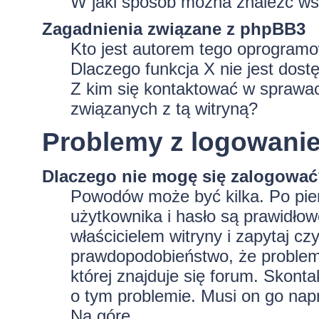
W jaki sposób można znaleźć wsz
Zagadnienia związane z phpBB3
Kto jest autorem tego oprogram
Dlaczego funkcja X nie jest dost
Z kim się kontaktować w sprawa
związanych z tą witryną?
Problemy z logowaniem
Dlaczego nie mogę się zalogowa
Powodów może być kilka. Po pie
użytkownika i hasło są prawidłowe
właścicielem witryny i zapytaj czy
prawdopodobieństwo, że problem 
której znajduje się forum. Skonta
o tym problemie. Musi on go nap
Na górę