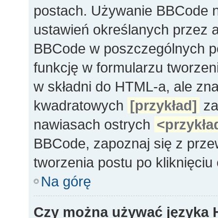
postach. Używanie BBCode na
ustawień określanych przez 
BBCode w poszczególnych po
funkcję w formularzu tworze
w składni do HTML-a, ale zn
kwadratowych
[przykład]
za
nawiasach ostrych
<przykła
BBCode, zapoznaj się z prze
tworzenia postu po kliknięci
Na górę
Czy można używać języka