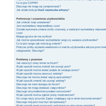
Co to jest COPPA?
Dlaczego nie mogę się zarejestrować?
Jak działa funkcja
Usuń ciasteczka witryny
?
Preferencje i ustawienia użytkowników
Jak zmienić moje ustawienia?
Jest wyświetlany nieprawidłowy czas!
Została wykonana zmiana strefy czasowej, a nadal jest wyświetlany nieprawi
czas!
Mojego języka nie ma na liście!
Jak można spowodować wyświetlanie rangi czy awatara użytkownika?
Co to jest ranga i jak można ją zmienić?
Podczas próby wysłania wiadomości e-mail do użytkownika witryna prosi mni
zalogowanie. Dlaczego?
Problemy z pisaniem
Jak utworzyć nowy temat na forum?
W jaki sposób można zmienić lub usunąć post?
W jaki sposób można dodać podpis do swojego postu?
W jaki sposób można utworzyć ankietę?
Dlaczego nie można dodać więcej opcji ankiety?
W jaki sposób zmienić lub usunąć ankietę?
Dlaczego nie mam dostępu do forum?
Dlaczego nie mogę dodawać załączników?
Dlaczego otrzymałem/otrzymałam ostrzeżenie?
W jaki sposób można zgłosić posty moderatorowi?
Do czego służy przycisk
Zapisz
znajdujący się w oknie tworzenia tematu?
Dlaczego mój post musi być akceptowany?
W jaki sposób mogę przesunąć swój temat na górę strony tematów?