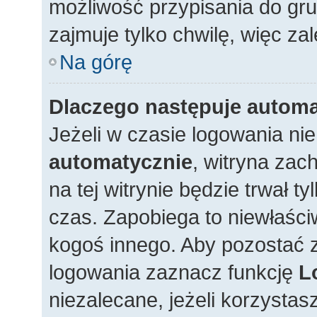
możliwość przypisania do gru
zajmuje tylko chwilę, więc zal
Na górę
Dlaczego następuje autom
Jeżeli w czasie logowania ni
automatycznie
, witryna zac
na tej witrynie będzie trwał t
czas. Zapobiega to niewłaśc
kogoś innego. Aby pozostać
logowania zaznacz funkcję
L
niezalecane, jeżeli korzystas