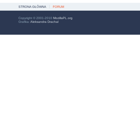
STRONA GŁÓWNA
FORUM
Copyright © 2001-2010
MozillaPL.org
Grafika:
Aleksandra Drachal