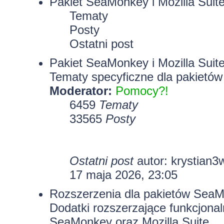
Pakiet SeaMonkey i Mozilla Suit
Tematy
Posty
Ostatni post
Pakiet SeaMonkey i Mozilla Suit
Tematy specyficzne dla pakietów
Moderator:
Pomocy?!
6459
Tematy
33565
Posty
Ostatni post
autor:
krystian3
17 maja 2026, 23:05
Rozszerzenia dla pakietów SeaMo
Dodatki rozszerzające funkcjona
SeaMonkey oraz Mozilla Suite