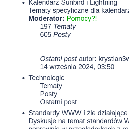
Kalendarz Sunbird i Lightning
Tematy specyficzne dla kalendarz
Moderator:
Pomocy?!
197
Tematy
605
Posty
Ostatni post
autor:
krystian3
14 września 2024, 03:50
Technologie
Tematy
Posty
Ostatni post
Standardy WWW i źle działające 
Dyskusje na temat standardów W
poprawnie w przeglądarkach z rod