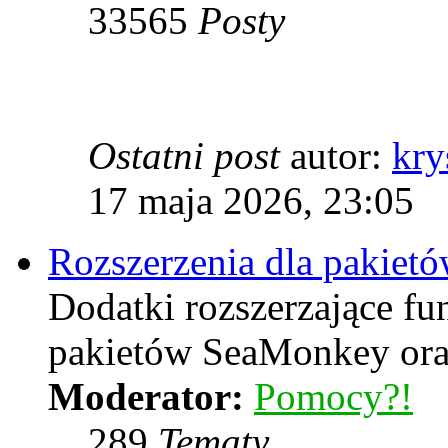
33565
Posty
Ostatni post
autor:
kry
17 maja 2026, 23:05
Rozszerzenia dla pakiet
Dodatki rozszerzające f
pakietów SeaMonkey oraz
Moderator:
Pomocy?!
289
Tematy