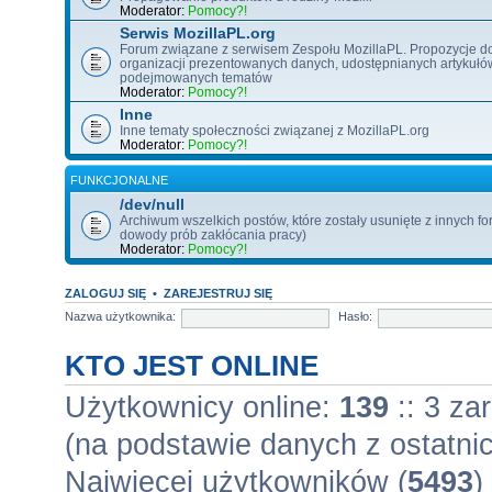
Moderator:
Pomocy?!
Serwis MozillaPL.org
Forum związane z serwisem Zespołu MozillaPL. Propozycje d
organizacji prezentowanych danych, udostępnianych artykułó
podejmowanych tematów
Moderator:
Pomocy?!
Inne
Inne tematy społeczności związanej z MozillaPL.org
Moderator:
Pomocy?!
FUNKCJONALNE
/dev/null
Archiwum wszelkich postów, które zostały usunięte z innych fo
dowody prób zakłócania pracy)
Moderator:
Pomocy?!
ZALOGUJ SIĘ
•
ZAREJESTRUJ SIĘ
Nazwa użytkownika:
Hasło:
KTO JEST ONLINE
Użytkownicy online:
139
:: 3 za
(na podstawie danych z ostatnic
Najwięcej użytkowników (
5493
)