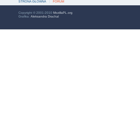
STRONA GŁÓWNA
FORUM
Copyright © 2001-2010
MozillaPL.org
Grafika:
Aleksandra Drachal