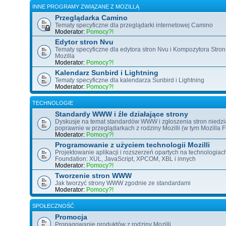
INNE PROGRAMY ZWIĄZANE Z MOZILLĄ
Przeglądarka Camino
Tematy specyficzne dla przeglądarki internetowej Camino
Moderator:
Pomocy?!
Edytor stron Nvu
Tematy specyficzne dla edytora stron Nvu i Kompozytora Stron
Mozilla
Moderator:
Pomocy?!
Kalendarz Sunbird i Lightning
Tematy specyficzne dla kalendarza Sunbird i Lightning
Moderator:
Pomocy?!
TECHNOLOGIE
Standardy WWW i źle działające strony
Dyskusje na temat standardów WWW i zgłoszenia stron niedzi
poprawnie w przeglądarkach z rodziny Mozilli (w tym Mozilla Fi
Moderator:
Pomocy?!
Programowanie z użyciem technologii Mozilli
Projektowanie aplikacji i rozszerzeń opartych na technologiac
Foundation: XUL, JavaScript, XPCOM, XBL i innych
Moderator:
Pomocy?!
Tworzenie stron WWW
Jak tworzyć strony WWW zgodnie ze standardami
Moderator:
Pomocy?!
SPOŁECZNOŚĆ
Promocja
Propagowanie produktów z rodziny Mozilli