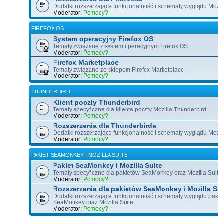
Dodatki rozszerzające funkcjonalność i schematy wyglądu Mozil
Moderator:
Pomocy?!
FIREFOX OS
System operacyjny Firefox OS
Tematy związane z system operacyjnym Firefox OS
Moderator:
Pomocy?!
Firefox Marketplace
Tematy związane ze sklepem Firefox Marketplace
Moderator:
Pomocy?!
THUNDERBIRD
Klient poczty Thunderbird
Tematy specyficzne dla klienta poczty Mozilla Thunderbird
Moderator:
Pomocy?!
Rozszerzenia dla Thunderbirda
Dodatki rozszerzające funkcjonalność i schematy wyglądu Mozi
Moderator:
Pomocy?!
PAKIET SEAMONKEY I MOZILLA SUITE
Pakiet SeaMonkey i Mozilla Suite
Tematy specyficzne dla pakietów SeaMonkey oraz Mozilla Sui
Moderator:
Pomocy?!
Rozszerzenia dla pakietów SeaMonkey i Mozilla S
Dodatki rozszerzające funkcjonalność i schematy wyglądu pa
SeaMonkey oraz Mozilla Suite
Moderator:
Pomocy?!