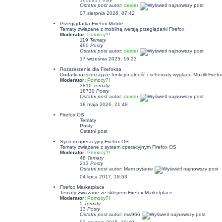
Ostatni post
autor:
dexter
07 sierpnia 2026, 07:42
Przeglądarka Firefox Mobile
Tematy związane z mobilną wersją przeglądarki Firefox
Moderator:
Pomocy?!
119
Tematy
490
Posty
Ostatni post
autor:
dexter
17 września 2025, 16:23
Rozszerzenia dla Firefoksa
Dodatki rozszerzające funkcjonalność i schematy wyglądu Mozilli Firefo
Moderator:
Pomocy?!
3810
Tematy
18730
Posty
Ostatni post
autor:
dexter
18 maja 2026, 21:48
Firefox OS
Tematy
Posty
Ostatni post
System operacyjny Firefox OS
Tematy związane z system operacyjnym Firefox OS
Moderator:
Pomocy?!
48
Tematy
213
Posty
Ostatni post
autor: Mam pytanie
04 lipca 2017, 18:53
Firefox Marketplace
Tematy związane ze sklepem Firefox Marketplace
Moderator:
Pomocy?!
5
Tematy
13
Posty
Ostatni post
autor: mw966