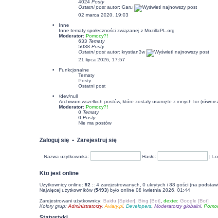
4024
Posty
Ostatni post
autor:
Garu
02 marca 2020, 19:03
Inne
Inne tematy społeczności związanej z MozillaPL.org
Moderator:
Pomocy?!
633
Tematy
5038
Posty
Ostatni post
autor:
krystian3w
21 lipca 2026, 17:57
Funkcjonalne
Tematy
Posty
Ostatni post
/dev/null
Archiwum wszelkich postów, które zostały usunięte z innych for (równi
Moderator:
Pomocy?!
0
Tematy
0
Posty
Nie ma postów
Zaloguj się
•
Zarejestruj się
Nazwa użytkownika:
Hasło:
|
Lo
Kto jest online
Użytkownicy online:
92
:: 4 zarejestrowanych, 0 ukrytych i 88 gości (na podstaw
Najwięcej użytkowników (
5493
) było online 08 kwietnia 2026, 01:44
Zarejestrowani użytkownicy:
Baidu [Spider]
,
Bing [Bot]
,
dexter
,
Google [Bot]
Kolory grup:
Administratorzy
,
Aviary.pl
,
Developers
,
Moderatorzy globalni
,
Pomoc
Statystyki