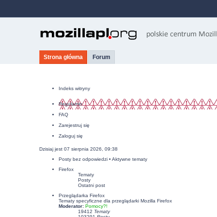
Strona główna
Forum
Indeks witryny
Regulamin
FAQ
Zarejestruj się
Zaloguj się
Dzisiaj jest 07 sierpnia 2026, 09:38
Posty bez odpowiedzi
•
Aktywne tematy
Firefox
Tematy
Posty
Ostatni post
Przeglądarka Firefox
Tematy specyficzne dla przeglądarki Mozilla Firefox
Moderator:
Pomocy?!
19412
Tematy
103291
Posty