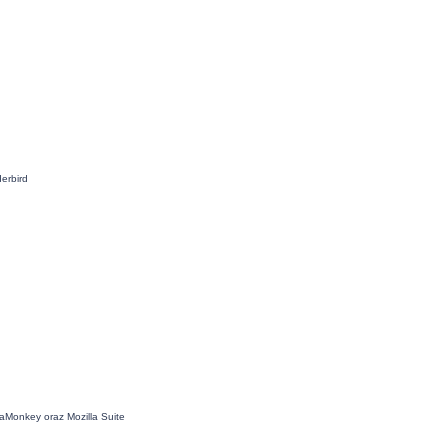
erbird
aMonkey oraz Mozilla Suite