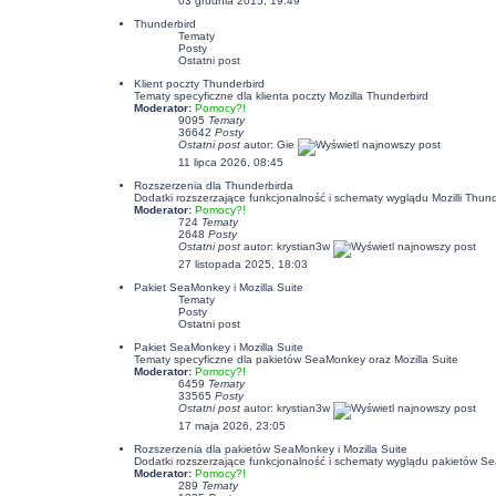
03 grudnia 2015, 19:49
Thunderbird
Tematy
Posty
Ostatni post
Klient poczty Thunderbird
Tematy specyficzne dla klienta poczty Mozilla Thunderbird
Moderator:
Pomocy?!
9095
Tematy
36642
Posty
Ostatni post
autor:
Gie
11 lipca 2026, 08:45
Rozszerzenia dla Thunderbirda
Dodatki rozszerzające funkcjonalność i schematy wyglądu Mozilli Thund
Moderator:
Pomocy?!
724
Tematy
2648
Posty
Ostatni post
autor:
krystian3w
27 listopada 2025, 18:03
Pakiet SeaMonkey i Mozilla Suite
Tematy
Posty
Ostatni post
Pakiet SeaMonkey i Mozilla Suite
Tematy specyficzne dla pakietów SeaMonkey oraz Mozilla Suite
Moderator:
Pomocy?!
6459
Tematy
33565
Posty
Ostatni post
autor:
krystian3w
17 maja 2026, 23:05
Rozszerzenia dla pakietów SeaMonkey i Mozilla Suite
Dodatki rozszerzające funkcjonalność i schematy wyglądu pakietów Se
Moderator:
Pomocy?!
289
Tematy