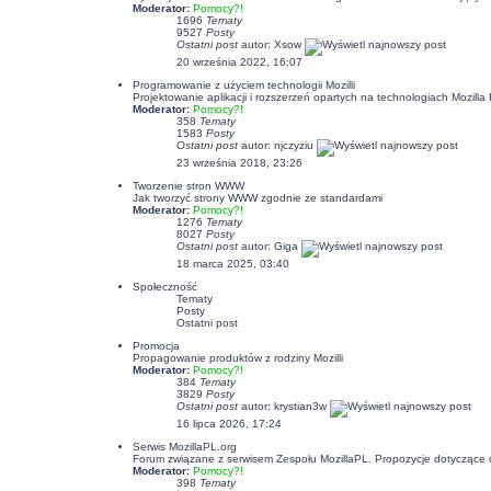
Moderator:
Pomocy?!
1696
Tematy
9527
Posty
Ostatni post
autor:
Xsow
20 września 2022, 16:07
Programowanie z użyciem technologii Mozilli
Projektowanie aplikacji i rozszerzeń opartych na technologiach Mozil
Moderator:
Pomocy?!
358
Tematy
1583
Posty
Ostatni post
autor:
njczyziu
23 września 2018, 23:26
Tworzenie stron WWW
Jak tworzyć strony WWW zgodnie ze standardami
Moderator:
Pomocy?!
1276
Tematy
8027
Posty
Ostatni post
autor:
Giga
18 marca 2025, 03:40
Społeczność
Tematy
Posty
Ostatni post
Promocja
Propagowanie produktów z rodziny Mozilli
Moderator:
Pomocy?!
384
Tematy
3829
Posty
Ostatni post
autor:
krystian3w
16 lipca 2026, 17:24
Serwis MozillaPL.org
Forum związane z serwisem Zespołu MozillaPL. Propozycje dotyczące
Moderator:
Pomocy?!
398
Tematy