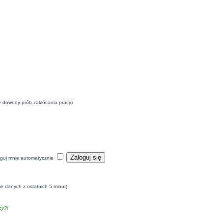
eż dowody prób zakłócania pracy)
guj mnie automatycznie
ie danych z ostatnich 5 minut)
y?!