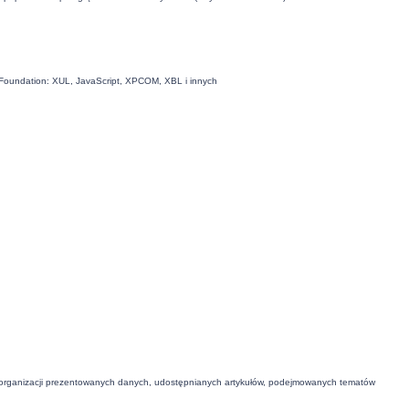
la Foundation: XUL, JavaScript, XPCOM, XBL i innych
 organizacji prezentowanych danych, udostępnianych artykułów, podejmowanych tematów