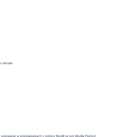
u Mozilla
oprawnie w przeglądarkach z rodziny Mozilli (w tym Mozilla Firefox)