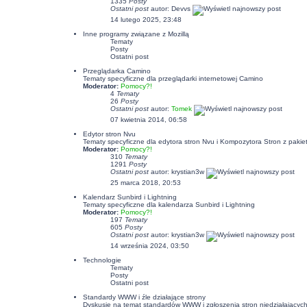
1335
Posty
Ostatni post
autor:
Devvs
14 lutego 2025, 23:48
Inne programy związane z Mozillą
Tematy
Posty
Ostatni post
Przeglądarka Camino
Tematy specyficzne dla przeglądarki internetowej Camino
Moderator:
Pomocy?!
4
Tematy
26
Posty
Ostatni post
autor:
Tomek
07 kwietnia 2014, 06:58
Edytor stron Nvu
Tematy specyficzne dla edytora stron Nvu i Kompozytora Stron z pakiet
Moderator:
Pomocy?!
310
Tematy
1291
Posty
Ostatni post
autor:
krystian3w
25 marca 2018, 20:53
Kalendarz Sunbird i Lightning
Tematy specyficzne dla kalendarza Sunbird i Lightning
Moderator:
Pomocy?!
197
Tematy
605
Posty
Ostatni post
autor:
krystian3w
14 września 2024, 03:50
Technologie
Tematy
Posty
Ostatni post
Standardy WWW i źle działające strony
Dyskusje na temat standardów WWW i zgłoszenia stron niedziałających p