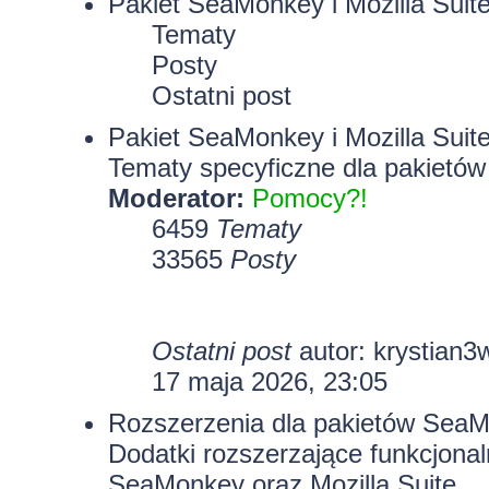
Pakiet SeaMonkey i Mozilla Suit
Tematy
Posty
Ostatni post
Pakiet SeaMonkey i Mozilla Suit
Tematy specyficzne dla pakietów
Moderator:
Pomocy?!
6459
Tematy
33565
Posty
Ostatni post
autor:
krystian3
17 maja 2026, 23:05
Rozszerzenia dla pakietów SeaMo
Dodatki rozszerzające funkcjona
SeaMonkey oraz Mozilla Suite