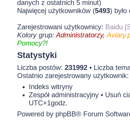
danych z ostatnich 5 minut)
Najwięcej użytkowników (
5493
) było
Zarejestrowani użytkownicy:
Baidu [S
Kolory grup:
Administratorzy
,
Aviary.p
Pomocy?!
Statystyki
Liczba postów:
231992
• Liczba tem
Ostatnio zarejestrowany użytkownik
Indeks witryny
Zespół administracyjny
•
Usuń ci
UTC+1godz.
Powered by
phpBB
® Forum Softwar