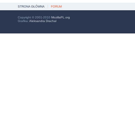
STRONA GŁÓWNA
FORUM
Copyright © 2001-2010
MozillaPL.org
Grafika:
Aleksandra Drachal