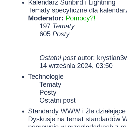
Kalendarz Sunbird i Lightning
Tematy specyficzne dla kalendarz
Moderator:
Pomocy?!
197
Tematy
605
Posty
Ostatni post
autor:
krystian3
14 września 2024, 03:50
Technologie
Tematy
Posty
Ostatni post
Standardy WWW i źle działające 
Dyskusje na temat standardów W
poprawnie w przeglądarkach z rod