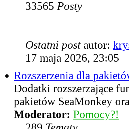
33565
Posty
Ostatni post
autor:
kry
17 maja 2026, 23:05
Rozszerzenia dla pakiet
Dodatki rozszerzające f
pakietów SeaMonkey oraz
Moderator:
Pomocy?!
289
Tematy