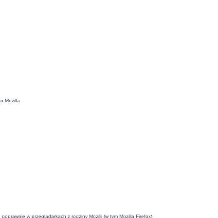
u Mozilla
oprawnie w przeglądarkach z rodziny Mozilli (w tym Mozilla Firefox)