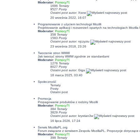
Moderator:
Pomocy?!
1696
Tematy
9527
Posty
Ostatni post
autor:
Xsow
20 września 2022, 16:07
Programowanie z użyciem technologii Mozilli
Projektowanie aplikacji i rozszerzeń opartych na technologiach Mozil
Moderator:
Pomocy?!
358
Tematy
1583
Posty
Ostatni post
autor:
njczyziu
23 września 2018, 23:26
Tworzenie stron WWW
Jak tworzyć strony WWW zgodnie ze standardami
Moderator:
Pomocy?!
1276
Tematy
8027
Posty
Ostatni post
autor:
Giga
18 marca 2025, 03:40
Społeczność
Tematy
Posty
Ostatni post
Promocja
Propagowanie produktów z rodziny Mozilli
Moderator:
Pomocy?!
384
Tematy
3829
Posty
Ostatni post
autor:
krystian3w
16 lipca 2026, 17:24
Serwis MozillaPL.org
Forum związane z serwisem Zespołu MozillaPL. Propozycje dotyczące
Moderator:
Pomocy?!
398
Tematy