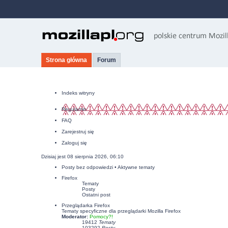
Strona główna
Forum
Indeks witryny
Regulamin
FAQ
Zarejestruj się
Zaloguj się
Dzisiaj jest 08 sierpnia 2026, 06:10
Posty bez odpowiedzi
•
Aktywne tematy
Firefox
Tematy
Posty
Ostatni post
Przeglądarka Firefox
Tematy specyficzne dla przeglądarki Mozilla Firefox
Moderator:
Pomocy?!
19412
Tematy
103292
Posty