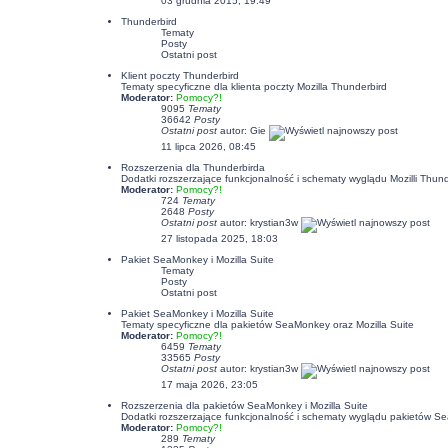
03 grudnia 2015, 19:49
Thunderbird
Tematy
Posty
Ostatni post
Klient poczty Thunderbird
Tematy specyficzne dla klienta poczty Mozilla Thunderbird
Moderator:
Pomocy?!
9095
Tematy
36642
Posty
Ostatni post
autor:
Gie
11 lipca 2026, 08:45
Rozszerzenia dla Thunderbirda
Dodatki rozszerzające funkcjonalność i schematy wyglądu Mozilli Thund
Moderator:
Pomocy?!
724
Tematy
2648
Posty
Ostatni post
autor:
krystian3w
27 listopada 2025, 18:03
Pakiet SeaMonkey i Mozilla Suite
Tematy
Posty
Ostatni post
Pakiet SeaMonkey i Mozilla Suite
Tematy specyficzne dla pakietów SeaMonkey oraz Mozilla Suite
Moderator:
Pomocy?!
6459
Tematy
33565
Posty
Ostatni post
autor:
krystian3w
17 maja 2026, 23:05
Rozszerzenia dla pakietów SeaMonkey i Mozilla Suite
Dodatki rozszerzające funkcjonalność i schematy wyglądu pakietów Se
Moderator:
Pomocy?!
289
Tematy