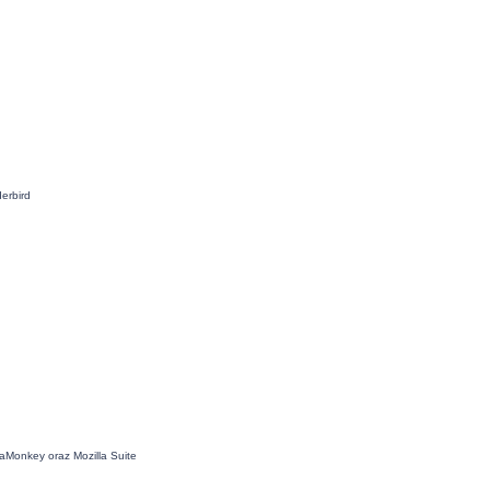
erbird
aMonkey oraz Mozilla Suite