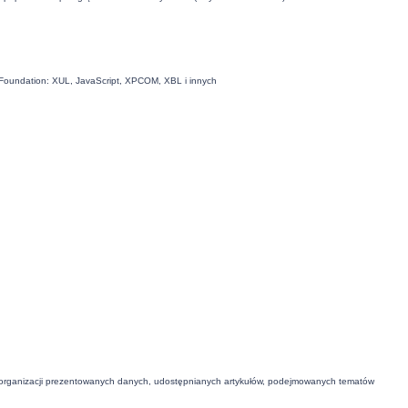
la Foundation: XUL, JavaScript, XPCOM, XBL i innych
 organizacji prezentowanych danych, udostępnianych artykułów, podejmowanych tematów