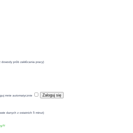
eż dowody prób zakłócania pracy)
guj mnie automatycznie
awie danych z ostatnich 5 minut)
y?!