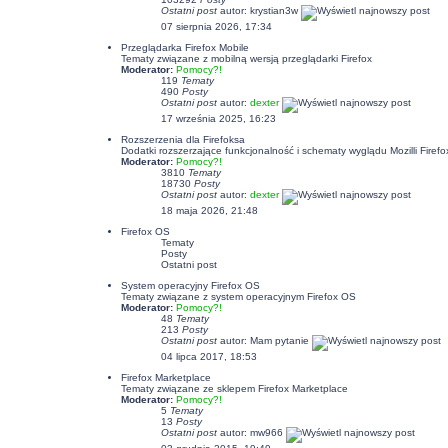
Ostatni post
autor:
krystian3w
07 sierpnia 2026, 17:34
Przeglądarka Firefox Mobile
Tematy związane z mobilną wersją przeglądarki Firefox
Moderator:
Pomocy?!
119
Tematy
490
Posty
Ostatni post
autor:
dexter
17 września 2025, 16:23
Rozszerzenia dla Firefoksa
Dodatki rozszerzające funkcjonalność i schematy wyglądu Mozilli Firefo
Moderator:
Pomocy?!
3810
Tematy
18730
Posty
Ostatni post
autor:
dexter
18 maja 2026, 21:48
Firefox OS
Tematy
Posty
Ostatni post
System operacyjny Firefox OS
Tematy związane z system operacyjnym Firefox OS
Moderator:
Pomocy?!
48
Tematy
213
Posty
Ostatni post
autor: Mam pytanie
04 lipca 2017, 18:53
Firefox Marketplace
Tematy związane ze sklepem Firefox Marketplace
Moderator:
Pomocy?!
5
Tematy
13
Posty
Ostatni post
autor: mw966