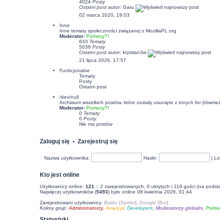
4024
Posty
Ostatni post
autor:
Garu
02 marca 2020, 19:03
Inne
Inne tematy społeczności związanej z MozillaPL.org
Moderator:
Pomocy?!
633
Tematy
5038
Posty
Ostatni post
autor:
krystian3w
21 lipca 2026, 17:57
Funkcjonalne
Tematy
Posty
Ostatni post
/dev/null
Archiwum wszelkich postów, które zostały usunięte z innych for (równi
Moderator:
Pomocy?!
0
Tematy
0
Posty
Nie ma postów
Zaloguj się
•
Zarejestruj się
Nazwa użytkownika:
Hasło:
|
Lo
Kto jest online
Użytkownicy online:
121
:: 2 zarejestrowanych, 0 ukrytych i 119 gości (na podst
Najwięcej użytkowników (
5493
) było online 08 kwietnia 2026, 01:44
Zarejestrowani użytkownicy:
Baidu [Spider]
,
Google [Bot]
Kolory grup:
Administratorzy
,
Aviary.pl
,
Developers
,
Moderatorzy globalni
,
Pomoc
Statystyki