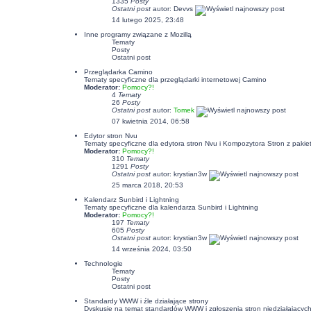
1335
Posty
Ostatni post
autor:
Devvs
14 lutego 2025, 23:48
Inne programy związane z Mozillą
Tematy
Posty
Ostatni post
Przeglądarka Camino
Tematy specyficzne dla przeglądarki internetowej Camino
Moderator:
Pomocy?!
4
Tematy
26
Posty
Ostatni post
autor:
Tomek
07 kwietnia 2014, 06:58
Edytor stron Nvu
Tematy specyficzne dla edytora stron Nvu i Kompozytora Stron z pakiet
Moderator:
Pomocy?!
310
Tematy
1291
Posty
Ostatni post
autor:
krystian3w
25 marca 2018, 20:53
Kalendarz Sunbird i Lightning
Tematy specyficzne dla kalendarza Sunbird i Lightning
Moderator:
Pomocy?!
197
Tematy
605
Posty
Ostatni post
autor:
krystian3w
14 września 2024, 03:50
Technologie
Tematy
Posty
Ostatni post
Standardy WWW i źle działające strony
Dyskusje na temat standardów WWW i zgłoszenia stron niedziałających p