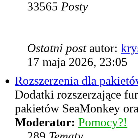
33565
Posty
Ostatni post
autor:
kry
17 maja 2026, 23:05
Rozszerzenia dla pakiet
Dodatki rozszerzające f
pakietów SeaMonkey oraz
Moderator:
Pomocy?!
289
Tematy