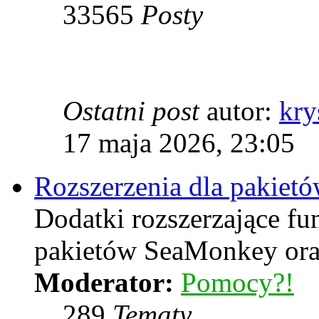
33565
Posty
Ostatni post
autor:
kry
17 maja 2026, 23:05
Rozszerzenia dla pakiet
Dodatki rozszerzające f
pakietów SeaMonkey oraz
Moderator:
Pomocy?!
289
Tematy