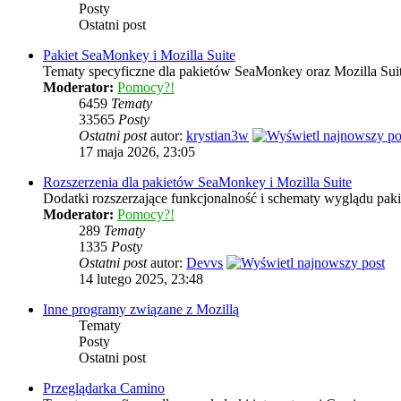
Posty
Ostatni post
Pakiet SeaMonkey i Mozilla Suite
Tematy specyficzne dla pakietów SeaMonkey oraz Mozilla Sui
Moderator:
Pomocy?!
6459
Tematy
33565
Posty
Ostatni post
autor:
krystian3w
17 maja 2026, 23:05
Rozszerzenia dla pakietów SeaMonkey i Mozilla Suite
Dodatki rozszerzające funkcjonalność i schematy wyglądu pak
Moderator:
Pomocy?!
289
Tematy
1335
Posty
Ostatni post
autor:
Devvs
14 lutego 2025, 23:48
Inne programy związane z Mozillą
Tematy
Posty
Ostatni post
Przeglądarka Camino