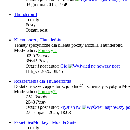
03 grudnia 2015, 19:49
Thunderbird
Tematy
Posty
Ostatni post
Klient poczty Thunderbird
Tematy specyficzne dla klienta poczty Mozilla Thunderbird
Moderator:
Pomocy?!
9095
Tematy
36642
Posty
Ostatni post
autor:
Gie
11 lipca 2026, 08:45
Rozszerzenia dla Thunderbirda
Dodatki rozszerzające funkcjonalność i schematy wyglądu Moz
Moderator:
Pomocy?!
724
Tematy
2648
Posty
Ostatni post
autor:
krystian3w
27 listopada 2025, 18:03
Pakiet SeaMonkey i Mozilla Suite
Tematy