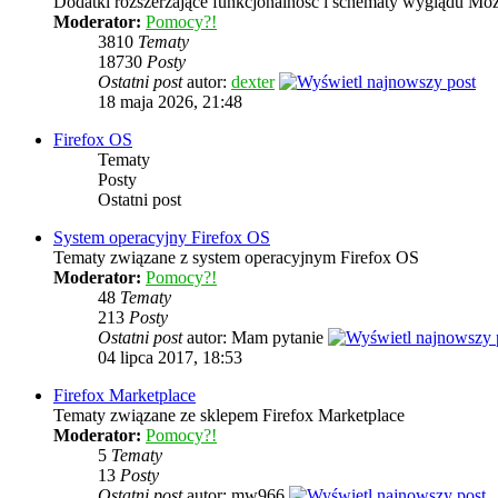
Dodatki rozszerzające funkcjonalność i schematy wyglądu Mozi
Moderator:
Pomocy?!
3810
Tematy
18730
Posty
Ostatni post
autor:
dexter
18 maja 2026, 21:48
Firefox OS
Tematy
Posty
Ostatni post
System operacyjny Firefox OS
Tematy związane z system operacyjnym Firefox OS
Moderator:
Pomocy?!
48
Tematy
213
Posty
Ostatni post
autor: Mam pytanie
04 lipca 2017, 18:53
Firefox Marketplace
Tematy związane ze sklepem Firefox Marketplace
Moderator:
Pomocy?!
5
Tematy
13
Posty
Ostatni post
autor: mw966