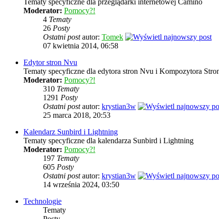
Tematy specyficzne dla przeglądarki internetowej Camino
Moderator:
Pomocy?!
4
Tematy
26
Posty
Ostatni post
autor:
Tomek
07 kwietnia 2014, 06:58
Edytor stron Nvu
Tematy specyficzne dla edytora stron Nvu i Kompozytora Stron
Moderator:
Pomocy?!
310
Tematy
1291
Posty
Ostatni post
autor:
krystian3w
25 marca 2018, 20:53
Kalendarz Sunbird i Lightning
Tematy specyficzne dla kalendarza Sunbird i Lightning
Moderator:
Pomocy?!
197
Tematy
605
Posty
Ostatni post
autor:
krystian3w
14 września 2024, 03:50
Technologie
Tematy
Posty