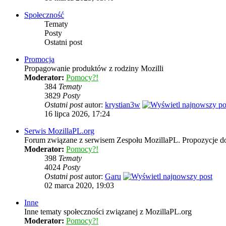
Społeczność
Tematy
Posty
Ostatni post
Promocja
Propagowanie produktów z rodziny Mozilli
Moderator:
Pomocy?!
384
Tematy
3829
Posty
Ostatni post
autor:
krystian3w
16 lipca 2026, 17:24
Serwis MozillaPL.org
Forum związane z serwisem Zespołu MozillaPL. Propozycje d
Moderator:
Pomocy?!
398
Tematy
4024
Posty
Ostatni post
autor:
Garu
02 marca 2020, 19:03
Inne
Inne tematy społeczności związanej z MozillaPL.org
Moderator:
Pomocy?!