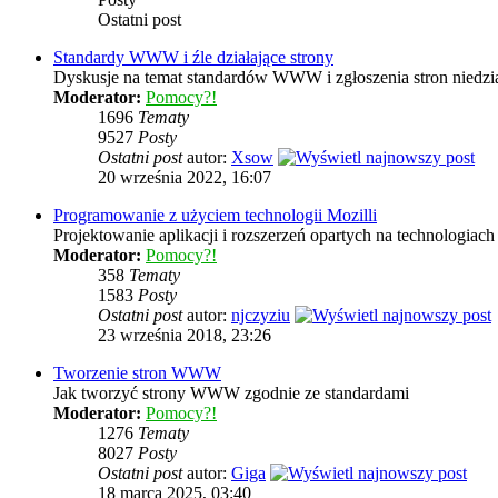
Ostatni post
Standardy WWW i źle działające strony
Dyskusje na temat standardów WWW i zgłoszenia stron niedzia
Moderator:
Pomocy?!
1696
Tematy
9527
Posty
Ostatni post
autor:
Xsow
20 września 2022, 16:07
Programowanie z użyciem technologii Mozilli
Projektowanie aplikacji i rozszerzeń opartych na technologi
Moderator:
Pomocy?!
358
Tematy
1583
Posty
Ostatni post
autor:
njczyziu
23 września 2018, 23:26
Tworzenie stron WWW
Jak tworzyć strony WWW zgodnie ze standardami
Moderator:
Pomocy?!
1276
Tematy
8027
Posty
Ostatni post
autor:
Giga
18 marca 2025, 03:40