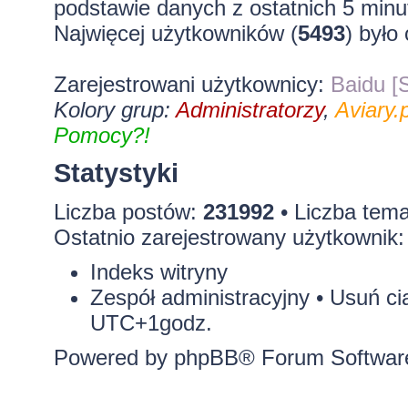
podstawie danych z ostatnich 5 minu
Najwięcej użytkowników (
5493
) było
Zarejestrowani użytkownicy:
Baidu [S
Kolory grup:
Administratorzy
,
Aviary.p
Pomocy?!
Statystyki
Liczba postów:
231992
• Liczba tem
Ostatnio zarejestrowany użytkownik
Indeks witryny
Zespół administracyjny
•
Usuń ci
UTC+1godz.
Powered by
phpBB
® Forum Softwar