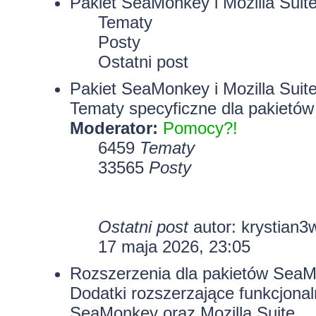
Pakiet SeaMonkey i Mozilla Suit
Tematy
Posty
Ostatni post
Pakiet SeaMonkey i Mozilla Suit
Tematy specyficzne dla pakietów
Moderator:
Pomocy?!
6459
Tematy
33565
Posty
Ostatni post
autor:
krystian3
17 maja 2026, 23:05
Rozszerzenia dla pakietów SeaMo
Dodatki rozszerzające funkcjona
SeaMonkey oraz Mozilla Suite