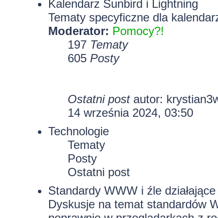
Kalendarz Sunbird i Lightning
Tematy specyficzne dla kalendarz
Moderator:
Pomocy?!
197
Tematy
605
Posty
Ostatni post
autor:
krystian3
14 września 2024, 03:50
Technologie
Tematy
Posty
Ostatni post
Standardy WWW i źle działające 
Dyskusje na temat standardów W
poprawnie w przeglądarkach z rod