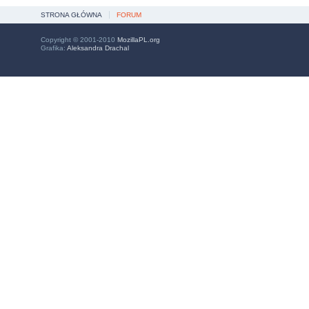
STRONA GŁÓWNA
FORUM
Copyright © 2001-2010
MozillaPL.org
Grafika:
Aleksandra Drachal